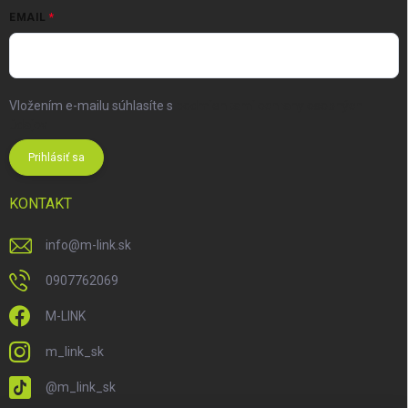
EMAIL
Vložením e-mailu súhlasíte s
podmienkami ochrany osobných
údajov
Prihlásiť sa
KONTAKT
info
@
m-link.sk
0907762069
M-LINK
m_link_sk
@m_link_sk