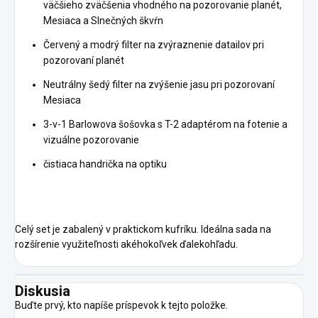
väčšieho zväčšenia vhodného na pozorovanie planét,
Mesiaca a Slnečných škvŕn
Červený a modrý filter na zvýraznenie datailov pri
pozorovaní planét
Neutrálny šedý filter na zvýšenie jasu pri pozorovaní
Mesiaca
3-v-1 Barlowova šošovka s T-2 adaptérom na fotenie a
vizuálne pozorovanie
čistiaca handrička na optiku
Celý set je zabalený v praktickom kufríku. Ideálna sada na
rozšírenie využiteľnosti akéhokoľvek ďalekohľadu.
Diskusia
Buďte prvý, kto napíše príspevok k tejto položke.