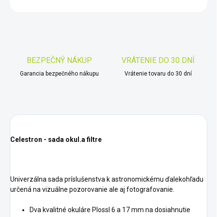
OPÝTAŤ SA
STRÁŽIŤ
Uložiť
BEZPEČNÝ NÁKUP
VRÁTENIE DO 30 DNÍ
Garancia bezpečného nákupu
Vrátenie tovaru do 30 dní
Celestron - sada okul.a filtre
Univerzálna sada príslušenstva k astronomickému ďalekohľadu
určená na vizuálne pozorovanie ale aj fotografovanie.
Dva kvalitné okuláre Plossl 6 a 17 mm na dosiahnutie