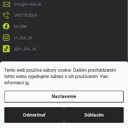
info
@
m-link.sk
0907762069
M-LINK
m_link_sk
@m_link_sk
PRIJÍMAME ONLINE PLATBY
Tento web používa súbory cookie. Ďalším prechádzaním
tohto webu vyjadrujete súhlas s ich používaním. Viac
informácií
tu
.
Nastavenie
Copyright 2026
M-LINK.sk
. Všetky práva vyhradené.
Upraviť nastavenie
cookies
Odmietnuť
Súhlasím
Vytvoril Shoptet