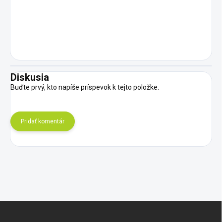
Diskusia
Buďte prvý, kto napíše príspevok k tejto položke.
Pridať komentár
Z
á