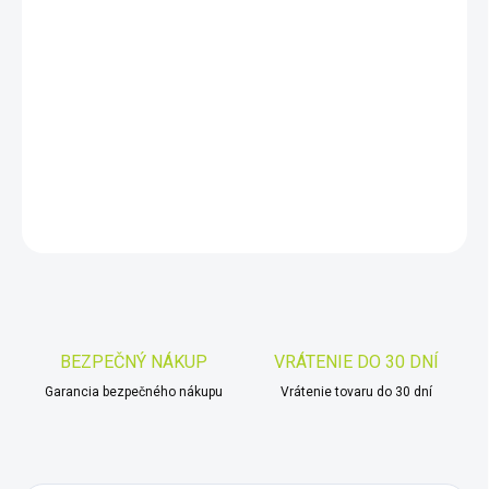
11.8.2026
−
+
Pridať do košíka
Mix 100 kusov hototvých preparátov na skúmanie v mikroskope.
DETAILNÉ INFORMÁCIE
OPÝTAŤ SA
STRÁŽIŤ
Uložiť
BEZPEČNÝ NÁKUP
VRÁTENIE DO 30 DNÍ
Garancia bezpečného nákupu
Vrátenie tovaru do 30 dní