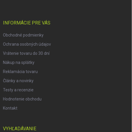
p
ä
t
i
INFORMÁCIE PRE VÁS
e
Obchodné podmienky
Ochrana osobných údajov
Vrátenie tovaru do 30 dní
Nákup na splátky
Reklamácia tovaru
Články a novinky
Testy a recenzie
Hodnotenie obchodu
Kontakt
VYHĽADÁVANIE