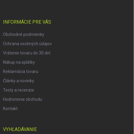
p
ä
t
i
INFORMÁCIE PRE VÁS
e
Obchodné podmienky
Ochrana osobných údajov
Vrátenie tovaru do 30 dní
Nákup na splátky
Reklamácia tovaru
Články a novinky
Testy a recenzie
Hodnotenie obchodu
Kontakt
VYHĽADÁVANIE