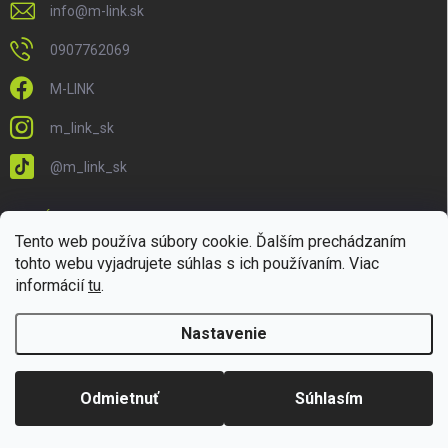
info
@
m-link.sk
0907762069
M-LINK
m_link_sk
@m_link_sk
PRIJÍMAME ONLINE PLATBY
Tento web používa súbory cookie. Ďalším prechádzaním
tohto webu vyjadrujete súhlas s ich používaním. Viac
informácií
tu
.
Nastavenie
Copyright 2026
M-LINK.sk
. Všetky práva vyhradené.
Upraviť nastavenie
cookies
Odmietnuť
Súhlasím
Vytvoril Shoptet