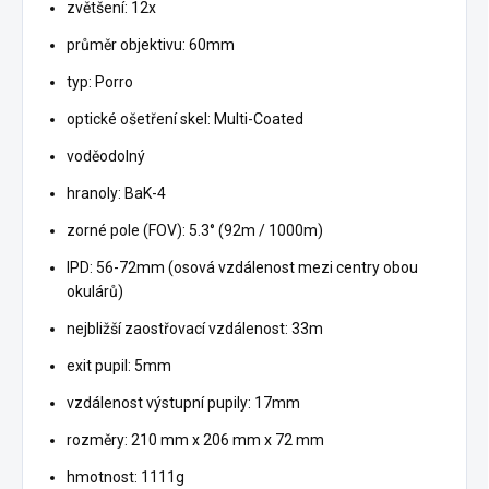
zvětšení: 12x
průměr objektivu: 60mm
typ: Porro
optické ošetření skel: Multi-Coated
voděodolný
hranoly: BaK-4
zorné pole (FOV): 5.3° (92m / 1000m)
IPD: 56-72mm (osová vzdálenost mezi centry obou
okulárů)
nejbližší zaostřovací vzdálenost: 33m
exit pupil: 5mm
vzdálenost výstupní pupily: 17mm
rozměry: 210 mm x 206 mm x 72 mm
hmotnost: 1111g