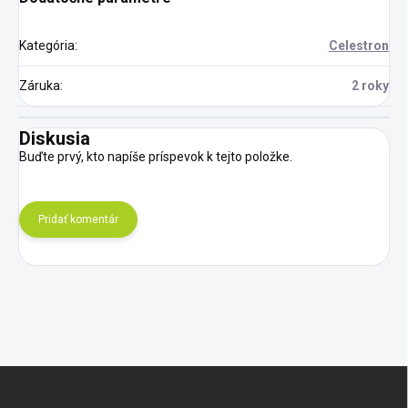
Kategória
:
Celestron
Záruka
:
2 roky
Diskusia
Buďte prvý, kto napíše príspevok k tejto položke.
Pridať komentár
Z
á