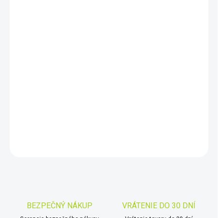
DORUČIŤ DO:
7.8.2026
−
+
Pridať do košíka
Série SkyMaster přináší cenově dostupné, vysoce světelné
binokulární dalekohledy, oblíbené jak astronomy amatéry tak
pozorovateli letadel či zvěře na dlouhé vzdálenosti. Uplatnění
najdou v myslivosti i ornitologii.
DETAILNÉ INFORMÁCIE
OPÝTAŤ SA
STRÁŽIŤ
Uložiť
BEZPEČNÝ NÁKUP
VRÁTENIE DO 30 DNÍ