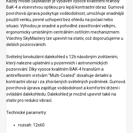
Každý model SkyMaster je vybaven vysoce kvalitními hranoly
BaK-4 a vícevrstvou optikou pro lepší kontrastní obraz. Gumová
povrchová úprava poskytuje voděodolnost, umožňuje snadnější
použití venku, pevné uchopení bez ohledu na počasí nebo
situaci. Výhodou je snadné a pohodlné zaostřování velkým,
ergonomicky umístěným centrálním ostřícím mechanizmem.
Všechny SkyMastery lze upevnit na stativ, což doporučujeme u
delších pozorováních.
Světelný binokulární dalekohled s 12ti násobným zvětšením,
který nalezne uplatnění u pozemních i astronomických
pozorování. Díky vysoce kvalitním BAK-4 hranolům a
antireflexním vrstvám "Multi-Coated" dosahuje detailní a
kontrastní obraz i za zhoršených světelných podmínek. Gumová
povrchová úprava zajišťuje voděodolnost a komfortní držení i
ovládání dalekohledu. Dalekohled je možné upevnit také na
stativ pro redukci vibrací.
Technické parametry:
rozsah: 12x60