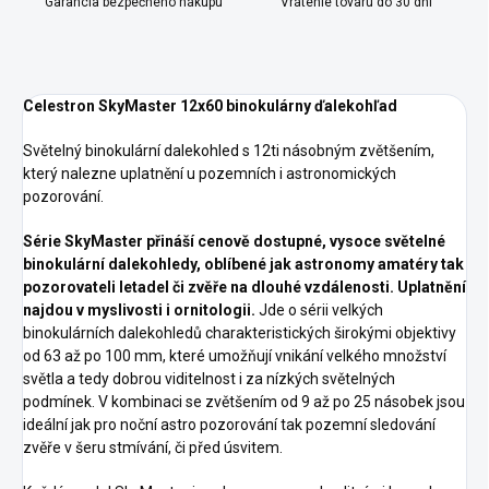
Garancia bezpečného nákupu
Vrátenie tovaru do 30 dní
Celestron SkyMaster 12x60 binokulárny ďalekohľad
Světelný binokulární dalekohled s 12ti násobným zvětšením,
který nalezne uplatnění u pozemních i astronomických
pozorování.
Série SkyMaster přináší cenově dostupné, vysoce světelné
binokulární dalekohledy, oblíbené jak astronomy amatéry tak
pozorovateli letadel či zvěře na dlouhé vzdálenosti. Uplatnění
najdou v myslivosti i ornitologii.
Jde o sérii velkých
binokulárních dalekohledů charakteristických širokými objektivy
od 63 až po 100 mm, které umožňují vnikání velkého množství
světla a tedy dobrou viditelnost i za nízkých světelných
podmínek. V kombinaci se zvětšením od 9 až po 25 násobek jsou
ideální jak pro noční astro pozorování tak pozemní sledování
zvěře v šeru stmívání, či před úsvitem.