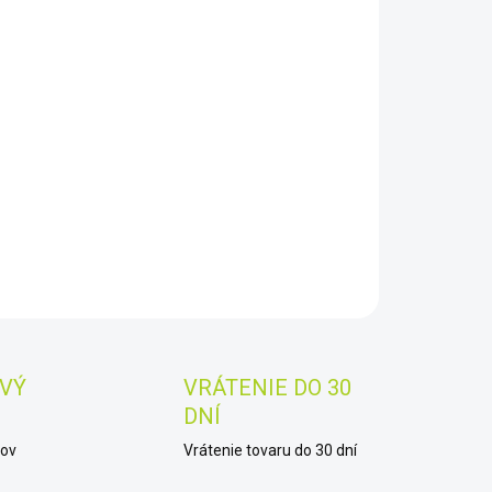
8.2026
−
+
Pridať do košíka
stron StarSense Explorer je první manuální dalekohled
ý používá váš smartphone k analýze noční oblohy a
čtu polohy v reálném čase.
AILNÉ INFORMÁCIE
OPÝTAŤ SA
STRÁŽIŤ
Uložiť
VÝ
VRÁTENIE DO 30
DNÍ
kov
Vrátenie tovaru do 30 dní