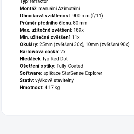
Typ
: refraktor
Montáž
: manuální Azimutální
Ohnisková vzdálenost:
900 mm (f/11)
Průměr předního členu
: 80 mm
Max. užitečné zvětšení:
189x
Min. užitečné zvětšení
: 11x
Okuláry:
25mm (zvětšení 36x), 10mm (zvětšení 90x)
Barlowova čočka:
2x
Hledáček
: typ Red Dot
Ošetření optiky:
Fully-Coated
Software:
aplikace StarSense Explorer
Stativ:
výškově stavitelný
Hmotnost:
4.17 kg