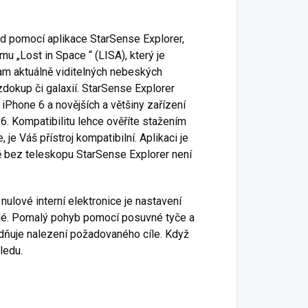
zd pomocí aplikace StarSense Explorer,
u „Lost in Space “ (LISA), který je
nam aktuálně viditelných nebeských
dokup či galaxií. StarSense Explorer
iPhone 6 a novějších a většiny zařízení
. Kompatibilitu lehce ověříte stažením
je Váš přístroj kompatibilní. Aplikaci je
ě bez teleskopu StarSense Explorer není
ulové interní elektronice je nastavení
lé. Pomalý pohyb pomocí posuvné tyče a
dňuje nalezení požadovaného cíle. Když
ledu.