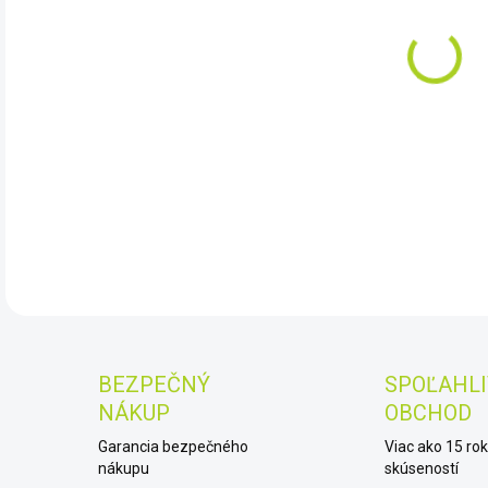
11.
Cele
kter
výpo
DET
BEZPEČNÝ
SPOĽAHLI
NÁKUP
OBCHOD
Garancia bezpečného
Viac ako 15 ro
nákupu
skúseností