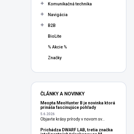
Komunikačná technika
Navigácia
B2B
BioLite
% Akcie %
Značky
ČLÁNKY A NOVINKY
Meopta MeoHunter B je novinka ktorá
prináša fascinujúce pohľady
5.6.2026
Objavte krásy prírody v novom sv...
Prichádza DWARF LAB, tretia značka