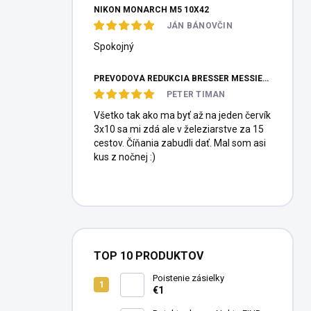
NIKON MONARCH M5 10X42
JÁN BÁNOVČIN
Spokojný
PREVODOVÁ REDUKCIA BRESSER MESSIER HEXAFOC 1:10
PETER TIMAN
Všetko tak ako ma byť až na jeden červík
3x10 sa mi zdá ale v železiarstve za 15
cestov. Číňania zabudli dať. Mal som asi
kus z nočnej :)
TOP 10 PRODUKTOV
Poistenie zásielky
€1