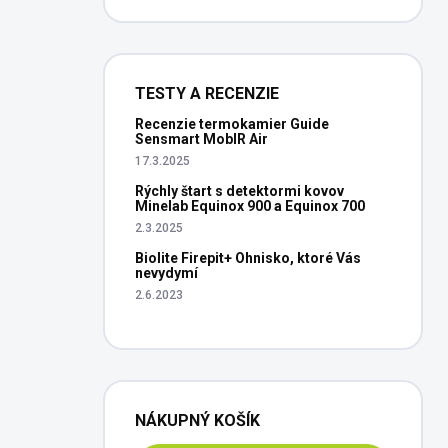
TESTY A RECENZIE
Recenzie termokamier Guide
Sensmart MobIR Air
17.3.2025
Rýchly štart s detektormi kovov
Minelab Equinox 900 a Equinox 700
2.3.2025
Biolite Firepit+ Ohnisko, ktoré Vás
nevydymí
2.6.2023
NÁKUPNÝ KOŠÍK