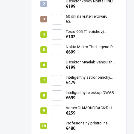
Detektor kovov Nokta FINDX
Pro
€199
60 dní na vrátenie tovaru
€2
Testo 905-T1 vpichový
teplomer
€102
Nokta Makro The Legend Pro
Pack - model 2024
€699
Detektor Minelab Vanquish
340
€199
Inteligentný astronomický
teleskop DwarfLab Dwarf
€479
mini
Inteligentný teleskop DWARF
III + originálny statív DWARF 3
€699
Vortex DIAMONDBACK® HD
8X42
€259
Profesionálný prístroj na
vedenie vŕtania Laserliner
€480
CenterScanner Compact