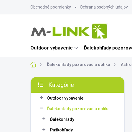
Prejsť
Obchodné podmienky
Ochrana osobných údajov
na
obsah
Outdoor vybavenie
Ďalekohľady pozorova
Domov
Ďalekohľady pozorovacia optika
Astro
B
Kategórie
o
Preskočiť
č
kategórie
n
Outdoor vybavenie
ý
Ďalekohľady pozorovacia optika
p
a
Ďalekohľady
n
Puškohľady
e