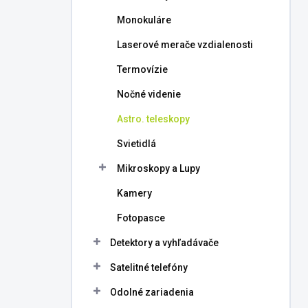
l
Monokuláre
Laserové merače vzdialenosti
Termovízie
Nočné videnie
Astro. teleskopy
Svietidlá
Mikroskopy a Lupy
Kamery
Fotopasce
Detektory a vyhľadávače
Satelitné telefóny
Odolné zariadenia