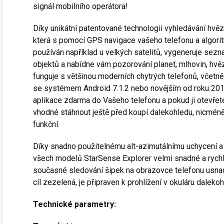
signál mobilního operátora!
Díky unikátní patentované technologii vyhledávání hvě
která s pomocí GPS navigace vašeho telefonu a algoritm
používán například u velkých satelitů, vygeneruje sez
objektů a nabídne vám pozorování planet, mlhovin, hvěz
funguje s většinou moderních chytrých telefonů, včetně 
se systémem Android 7.1.2 nebo novějším od roku 2016
aplikace zdarma do Vašeho telefonu a pokud ji otevřete, 
vhodné stáhnout ještě před koupí dalekohledu, nicmén
funkční.
Díky snadno použitelnému alt-azimutálnímu uchycení a n
všech modelů StarSense Explorer velmi snadné a rych
současné sledování šipek na obrazovce telefonu usna
cíl zezelená, je připraven k prohlížení v okuláru dalekoh
Technické parametry: