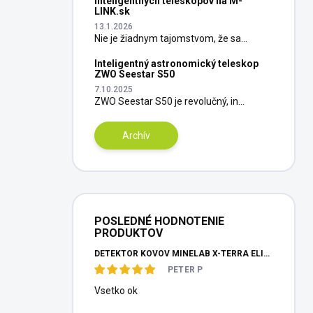
inteligentných teleskopov na M-
LINK.sk
13.1.2026
Nie je žiadnym tajomstvom, že sa...
Inteligentný astronomický teleskop
ZWO Seestar S50
7.10.2025
ZWO Seestar S50 je revolučný, in...
Archív
POSLEDNÉ HODNOTENIE
PRODUKTOV
DETEKTOR KOVOV MINELAB X-TERRA ELITE PINPOITER SET
PETER P
Vsetko ok