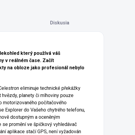
Diskusia
lekohled který používá váš
y v reálném čase. Začít
ty na obloze jako profesionál nebylo
elestron eliminuje technické překážky
 hvězdy, planety či mlhoviny pouze
ého motorizovaného počítačového
se Explorer do Vašeho chytrého telefonu,
 cenově dostupným a oceněným
e se promění ve špičkový vyhledávač
ání aplikace stačí GPS, není vyžadován