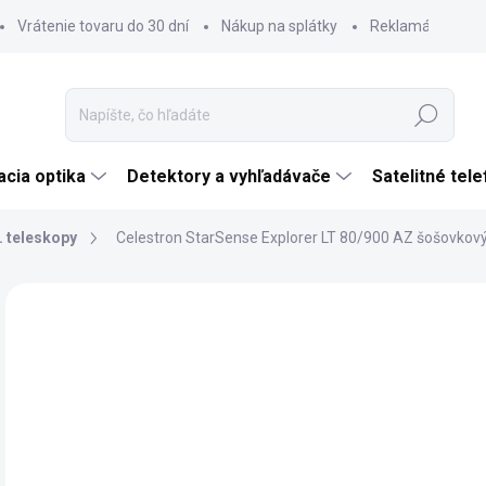
Vrátenie tovaru do 30 dní
Nákup na splátky
Reklamácia tova
Hľadať
cia optika
Detektory a vyhľadávače
Satelitné tel
. teleskopy
Celestron StarSense Explorer LT 80/900 AZ šošovkový
Neohodnotené
Podrobnosti hodnotenia
ZNAČKA:
CELES
€
€22
Jedn
SK
cena
MÔŽ
DO: