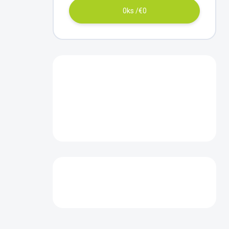
0
ks /
€0