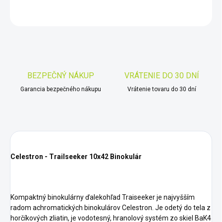
OPÝTAŤ SA
STRÁŽIŤ
Uložiť
BEZPEČNÝ NÁKUP
VRÁTENIE DO 30 DNÍ
Garancia bezpečného nákupu
Vrátenie tovaru do 30 dní
Celestron - Trailseeker 10x42 Binokulár
Kompaktný binokulárny ďalekohľad Traiseeker je najvyšším
radom achromatických binokulárov Celestron. Je odetý do tela z
horčíkových zliatin, je vodotesný, hranolový systém zo skiel BaK4