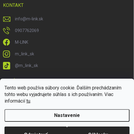
KONTAKT
info
@
m-link.sk
0907762069
M-LINK
m_link_sk
@m_link_sk
PRIJÍMAME ONLINE PLATBY
Tento web používa súbory cookie. Ďalším prechádzaním
tohto webu vyjadrujete súhlas s ich používaním. Viac
informácií
tu
.
Nastavenie
Copyright 2026
M-LINK.sk
. Všetky práva vyhradené.
Upraviť nastavenie
cookies