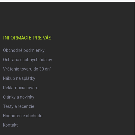
Z
á
p
ä
t
i
INFORMÁCIE PRE VÁS
e
Obchodné podmienky
Ochrana osobných údajov
Vrátenie tovaru do 30 dní
Nákup na splátky
Reklamácia tovaru
Články a novinky
Testy a recenzie
Hodnotenie obchodu
Kontakt