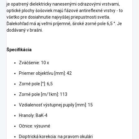
je opatrený dielektricky nanesenými odrazovými vrstvami,
optické plochy šošoviek majú fázové antireflexné vrstvy - to
všetko pre dosiahnutie najvyššej priepustnosti svetla.
Ďalekohľad má aj veľmi príjemné, široké zorné pole 6,5 °. Je
dodávaný v brašni.
Špecifikácia
Zväčšenie: 10 x
Priemer objektívu [mm]: 42
Zorné pole [°]: 6,5
Zorné pole [m/1km]: 113
Vzdialenosť výstupnej pupily [mm]: 15
Hranoly: BaK-4
Očnice: výsuvné
Dioptrická korekcia: na pravom okulári