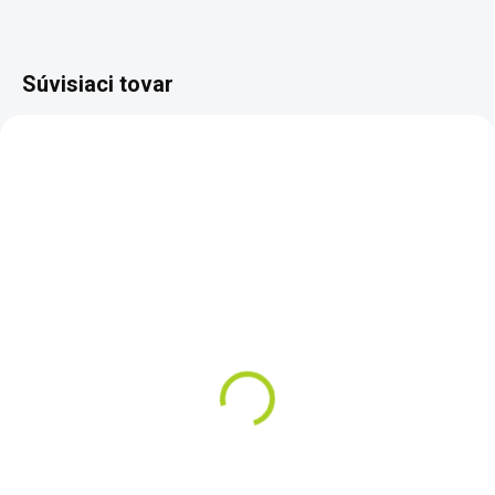
Súvisiaci tovar
SKLADOM
Celestron - Tripod,
TrailSeeker Fluid Pan
Tripod
€145
Do košíka