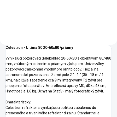
Duralový fotografický statív na 4
dielnych stojkách. Transportná
dĺžka 60 cm,
Celestron - Ultima 80 20-60x80 /priamy
Vynikajúci pozorovací ďalekohľad 20-60x80 s objektívom 80/480
mm, vnútorným ostrením s priamym výstupom. Univerzálny
pozorovací ďalekohľad vhodný pre ornitológov. Tiež aj na
astronomické pozorovanie. Zorné pole 2 ° - 1 ° (35 - 18 m / 1
km), najbližšie zaostrenie cca 9 m. Integrovaný T2 závit pre
pripojenie fotoaparátov. Antireflexná úpravy MC, dĺžka 48 cm,
Hmotnosť je 1,6 kg. Úchyt na Statív - malý fotografický závit.
Charakteristiky:
Celestron refraktor s vynikajúcou optikou zabalenou do
prenosného a trvanlivého refraktor dizajnu. Štandartne je