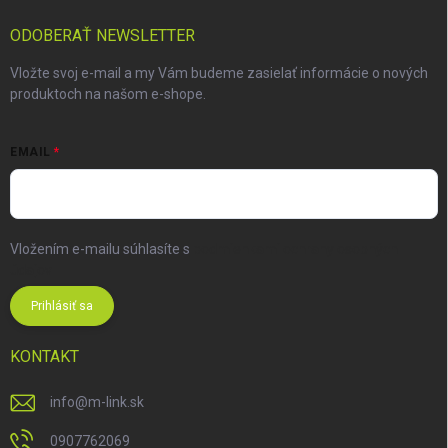
ODOBERAŤ NEWSLETTER
Vložte svoj e-mail a my Vám budeme zasielať informácie o nových
produktoch na našom e-shope.
EMAIL
Vložením e-mailu súhlasíte s
podmienkami ochrany osobných
údajov
Prihlásiť sa
KONTAKT
info
@
m-link.sk
0907762069