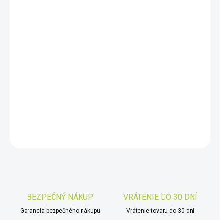
DORUČIŤ DO:
11.8.2026
−
+
Pridať do košíka
Vynikajúci pozorovací ďalekohľad 20-60x80 s objektívom 80/480
mm, vnútorným ostrením s priamym výstupom. Univerzálny
pozorovací ďalekohľad vhodný pre ornitológov.
DETAILNÉ INFORMÁCIE
OPÝTAŤ SA
STRÁŽIŤ
Uložiť
BEZPEČNÝ NÁKUP
VRÁTENIE DO 30 DNÍ
Garancia bezpečného nákupu
Vrátenie tovaru do 30 dní