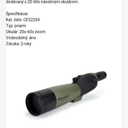
dodávaný s 20-60x násobným okulárom.
Špecifikácia:
Kat. číslo: CE52254
Typ: priami
Okulár: 20x-60x zoom
Vodeodolný: áno
Záruka: 2 roky