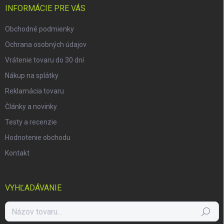
i
INFORMÁCIE PRE VÁS
e
Obchodné podmienky
Ochrana osobných údajov
Vrátenie tovaru do 30 dní
Nákup na splátky
Reklamácia tovaru
Články a novinky
Testy a recenzie
Hodnotenie obchodu
Kontakt
VYHĽADÁVANIE
Hľadať