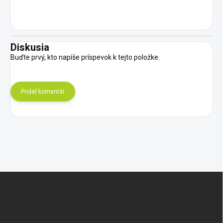
Diskusia
Buďte prvý, kto napíše príspevok k tejto položke.
Pridať komentár
Z
á
p
ä
t