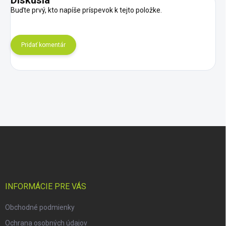
Diskusia
Buďte prvý, kto napíše príspevok k tejto položke.
Pridať komentár
Z
á
p
ä
t
i
INFORMÁCIE PRE VÁS
e
Obchodné podmienky
Ochrana osobných údajov