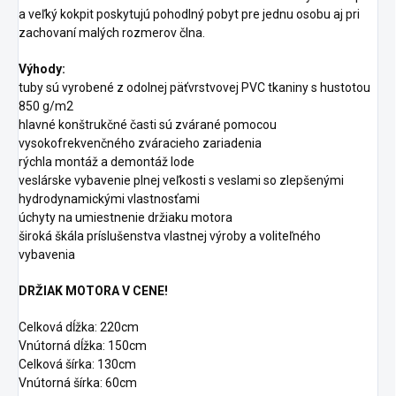
a veľký kokpit poskytujú pohodlný pobyt pre jednu osobu aj pri
zachovaní malých rozmerov člna.
Výhody:
tuby sú vyrobené z odolnej päťvrstvovej PVC tkaniny s hustotou
850 g/m2
hlavné konštrukčné časti sú zvárané pomocou
vysokofrekvenčného zváracieho zariadenia
rýchla montáž a demontáž lode
veslárske vybavenie plnej veľkosti s veslami so zlepšenými
hydrodynamickými vlastnosťami
úchyty na umiestnenie držiaku motora
široká škála príslušenstva vlastnej výroby a voliteľného
vybavenia
DRŽIAK MOTORA V CENE!
Celková dĺžka: 220cm
Vnútorná dĺžka: 150cm
Celková šírka: 130cm
Vnútorná šírka: 60cm