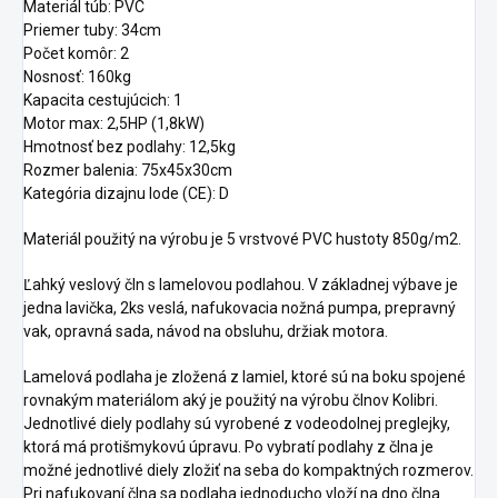
Materiál túb: PVC
Priemer tuby: 34cm
Počet komôr: 2
Nosnosť: 160kg
Kapacita cestujúcich: 1
Motor max: 2,5HP (1,8kW)
Hmotnosť bez podlahy: 12,5kg
Rozmer balenia: 75x45x30cm
Kategória dizajnu lode (CE): D
Materiál použitý na výrobu je 5 vrstvové PVC hustoty 850g/m2.
Ľahký veslový čln s lamelovou podlahou. V základnej výbave je
jedna lavička, 2ks veslá, nafukovacia nožná pumpa, prepravný
vak, opravná sada, návod na obsluhu, držiak motora.
Lamelová podlaha je zložená z lamiel, ktoré sú na boku spojené
rovnakým materiálom aký je použitý na výrobu člnov Kolibri.
Jednotlivé diely podlahy sú vyrobené z vodeodolnej preglejky,
ktorá má protišmykovú úpravu. Po vybratí podlahy z člna je
možné jednotlivé diely zložiť na seba do kompaktných rozmerov.
Pri nafukovaní člna sa podlaha jednoducho vloží na dno člna.