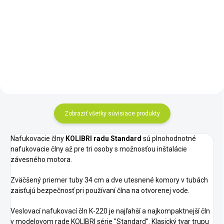
DryCASE - vodotesné púzdro pre
smartphone uchová Váš
smarphone suchý počas
surfovania, člnkovania,
Zobraziť všetky súvisiace produkty
Nafukovacie člny
KOLIBRI radu Standard
sú plnohodnotné
nafukovacie člny až pre tri osoby s možnosťou inštalácie
závesného motora.
Zväčšený priemer tuby 34 cm a dve utesnené komory v tubách
zaisťujú bezpečnosť pri používaní člna na otvorenej vode.
Veslovací nafukovací čln K-220 je najľahší a najkompaktnejší čln
v modelovom rade KOLIBRI série "Standard". Klasický tvar trupu