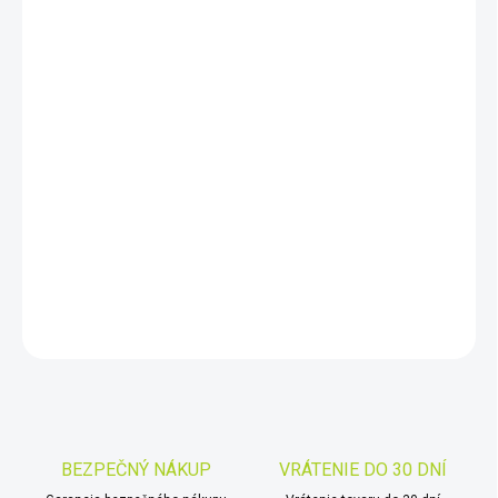
DORUČIŤ DO:
10.8.2026
−
+
Pridať do košíka
Lamelová podlaha je zložená z lamiel, ktoré sú na boku spojené
rovnakým materiálom aký je použitý na výrobu člnov Kolibri.
Jednotlivé diely podlahy sú vyrobené z vodeodolnej preglejky,
ktorá má protišmykovú úpravu.
DETAILNÉ INFORMÁCIE
OPÝTAŤ SA
STRÁŽIŤ
Uložiť
BEZPEČNÝ NÁKUP
VRÁTENIE DO 30 DNÍ