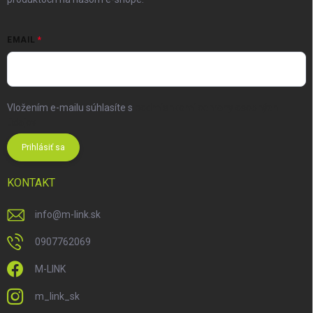
EMAIL
Vložením e-mailu súhlasíte s
podmienkami ochrany osobných
údajov
Prihlásiť sa
KONTAKT
info
@
m-link.sk
0907762069
M-LINK
m_link_sk