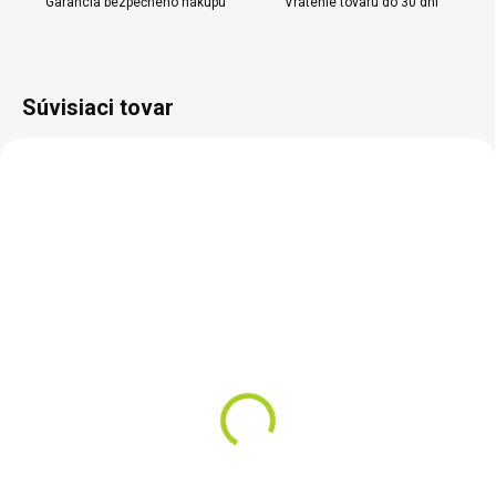
Garancia bezpečného nákupu
Vrátenie tovaru do 30 dní
Súvisiaci tovar
SKLADOM
SKLADOM
Vysokotlaká podlaha
DryCASE - vodotesné
Air-deck K-220T
púzdro pre smartphone
€170
€19
Do košíka
Do košíka