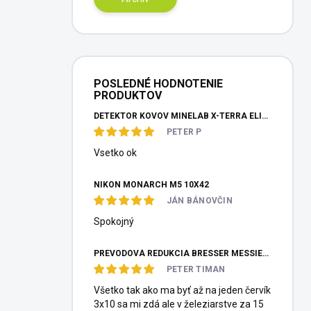
POSLEDNÉ HODNOTENIE
PRODUKTOV
DETEKTOR KOVOV MINELAB X-TERRA ELITE PINPOITER SET
PETER P
Vsetko ok
NIKON MONARCH M5 10X42
JÁN BÁNOVČIN
Spokojný
PREVODOVÁ REDUKCIA BRESSER MESSIER HEXAFOC 1:10
PETER TIMAN
Všetko tak ako ma byť až na jeden červík
3x10 sa mi zdá ale v železiarstve za 15