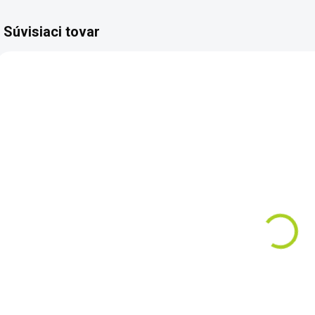
Súvisiaci tovar
TIP
84856
486423003
ZADARMO
SKLADOM
SKLADOM
Čln Kolibri K-
Jobe Leona
Č
220 T zelený,
10.6 Inflatable
lamelová
Paddle Board
z
podlaha +
Package 10'6''
€359
€599
držiak
(320 cm)
Do košíka
Do košíka
Lamelová podlaha
Tento SUP má
L