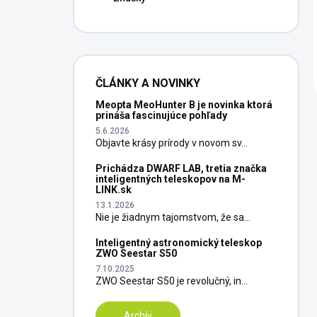
ČLÁNKY A NOVINKY
Meopta MeoHunter B je novinka ktorá
prináša fascinujúce pohľady
5.6.2026
Objavte krásy prírody v novom sv...
Prichádza DWARF LAB, tretia značka
inteligentných teleskopov na M-
LINK.sk
13.1.2026
Nie je žiadnym tajomstvom, že sa...
Inteligentný astronomický teleskop
ZWO Seestar S50
7.10.2025
ZWO Seestar S50 je revolučný, in...
Archív