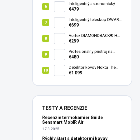
Inteligentný astronomický
teleskop DwarfLab Dwarf
€479
mini
Inteligentný teleskop DWARF
III + originálny statív DWARF 3
€699
Vortex DIAMONDBACK® HD
8X42
€259
Profesionálný prístroj na
vedenie vŕtania Laserliner
€480
CenterScanner Compact
Detektor kovov Nokta The
Legend 2
€1 099
TESTY A RECENZIE
Recenzie termokamier Guide
Sensmart MobIR Air
17.3.2025
Rýchly štart s detektormi kovov