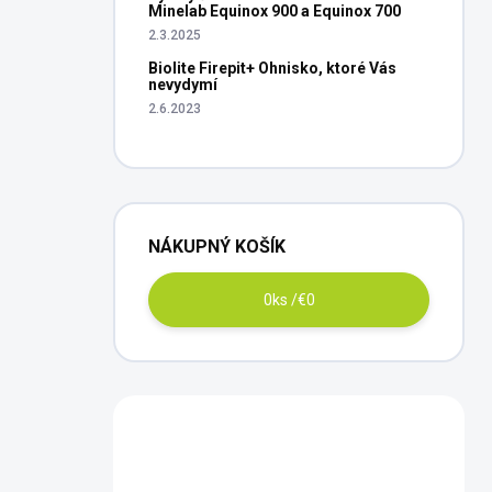
Minelab Equinox 900 a Equinox 700
2.3.2025
Biolite Firepit+ Ohnisko, ktoré Vás
nevydymí
2.6.2023
NÁKUPNÝ KOŠÍK
0
ks /
€0