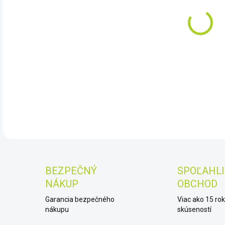
10.
DryC
smar
DET
BEZPEČNÝ
SPOĽAHLI
NÁKUP
OBCHOD
Garancia bezpečného
Viac ako 15 ro
nákupu
skúseností