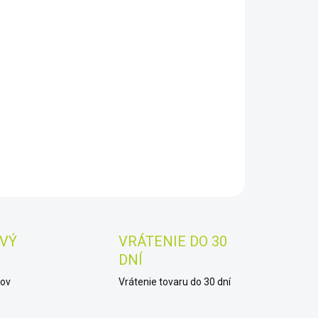
8.2026
−
+
Pridať do košíka
ASE - vodotesné púzdro pre smartphone uchová Váš
phone suchý počas surfovania, člnkovania,
AILNÉ INFORMÁCIE
OPÝTAŤ SA
STRÁŽIŤ
Uložiť
VÝ
VRÁTENIE DO 30
DNÍ
kov
Vrátenie tovaru do 30 dní