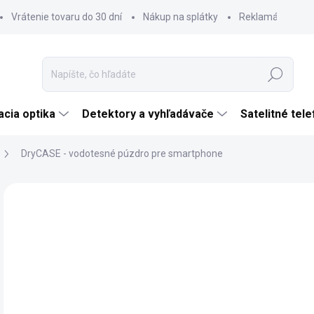
Vrátenie tovaru do 30 dní
Nákup na splátky
Reklamácia tova
Hľadať
cia optika
Detektory a vyhľadávače
Satelitné tel
DryCASE - vodotesné púzdro pre smartphone
Neohodnotené
Podrobnosti hodnotenia
ZNAČKA:
DRYCA
€
€15
Jedn
SK
cena
MÔŽ
DO: