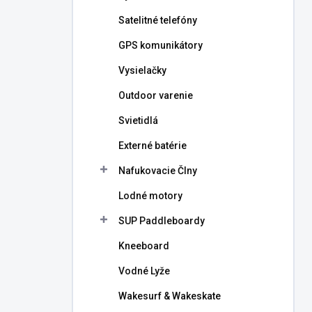
l
Satelitné telefóny
GPS komunikátory
Vysielačky
Outdoor varenie
Svietidlá
Externé batérie
Nafukovacie Člny
Lodné motory
SUP Paddleboardy
Kneeboard
Vodné Lyže
Wakesurf & Wakeskate