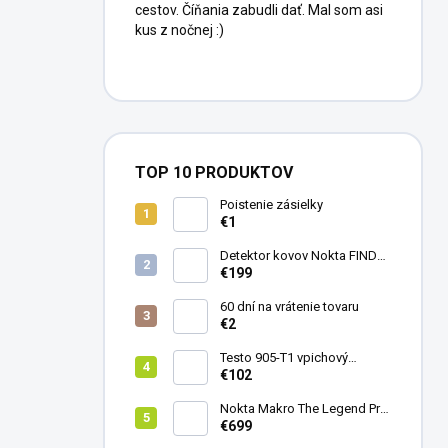
cestov. Číňania zabudli dať. Mal som asi
kus z nočnej :)
TOP 10 PRODUKTOV
Poistenie zásielky
€1
Detektor kovov Nokta FINDX
Pro
€199
60 dní na vrátenie tovaru
€2
Testo 905-T1 vpichový
teplomer
€102
Nokta Makro The Legend Pro
Pack - model 2024
€699