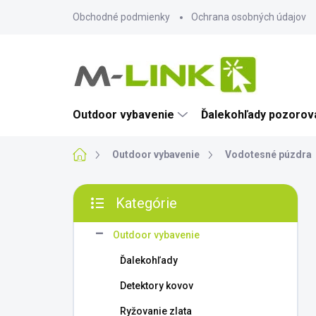
Prejsť
Obchodné podmienky
Ochrana osobných údajov
na
obsah
Outdoor vybavenie
Ďalekohľady pozorova
Domov
Outdoor vybavenie
Vodotesné púzdra
B
Kategórie
o
Preskočiť
č
kategórie
n
Outdoor vybavenie
ý
Ďalekohľady
p
a
Detektory kovov
n
Ryžovanie zlata
e