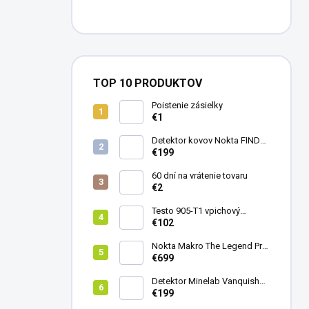
TOP 10 PRODUKTOV
Poistenie zásielky
€1
Detektor kovov Nokta FINDX
Pro
€199
60 dní na vrátenie tovaru
€2
Testo 905-T1 vpichový
teplomer
€102
Nokta Makro The Legend Pro
Pack - model 2024
€699
Detektor Minelab Vanquish
340
€199