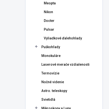
Meopta
Nikon
Docter
Pulsar
Vyliadkové ďalehohlady
Puškohľady
Monokuláre
Laserové merače vzdialenosti
Termovízie
Nočné videnie
Astro. teleskopy
Svietidlá
Mikroskopy a Lupy