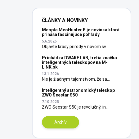
ČLÁNKY A NOVINKY
Meopta MeoHunter B je novinka ktorá
prináša fascinujúce pohľady
5.6.2026
Objavte krásy prírody v novom sv...
Prichádza DWARF LAB, tretia značka
inteligentných teleskopov na M-
LINK.sk
13.1.2026
Nie je žiadnym tajomstvom, že sa...
Inteligentný astronomický teleskop
ZWO Seestar S50
7.10.2025
ZWO Seestar S50 je revolučný, in...
Archív