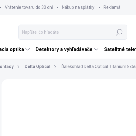
Vrátenie tovaru do 30 dní
Nákup na splátky
Reklamácia tova
Hľadať
cia optika
Detektory a vyhľadávače
Satelitné tel
ohľady
Delta Optical
Ďalekohľad Delta Optical Titanium 8x5
Neohodnotené
Podrobnosti hodnotenia
ZNAČKA:
DELTA 
€
€28
Jedn
SK
cena
MÔŽ
DO: