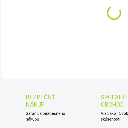
11.
Veľm
Tita
DET
BEZPEČNÝ
SPOĽAHLI
NÁKUP
OBCHOD
Garancia bezpečného
Viac ako 15 ro
nákupu
skúseností