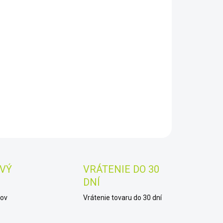
8.2026
−
+
Pridať do košíka
i obľúbený ďalekohľad 8x56 Delta Optical elitnej série
nium v prevedení ROOF (sřechové hranoly).
AILNÉ INFORMÁCIE
OPÝTAŤ SA
STRÁŽIŤ
Uložiť
VÝ
VRÁTENIE DO 30
DNÍ
kov
Vrátenie tovaru do 30 dní