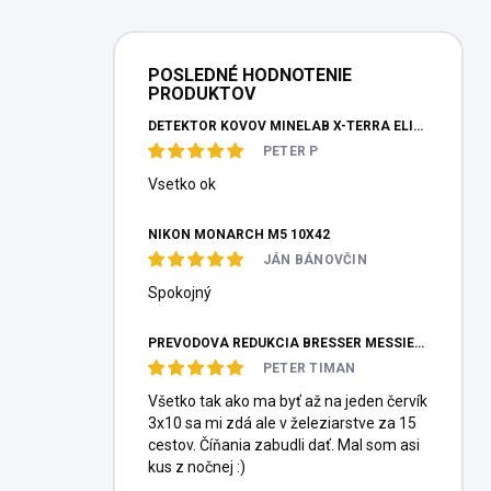
POSLEDNÉ HODNOTENIE
PRODUKTOV
DETEKTOR KOVOV MINELAB X-TERRA ELITE PINPOITER SET
PETER P
Vsetko ok
NIKON MONARCH M5 10X42
JÁN BÁNOVČIN
Spokojný
PREVODOVÁ REDUKCIA BRESSER MESSIER HEXAFOC 1:10
PETER TIMAN
Všetko tak ako ma byť až na jeden červík
3x10 sa mi zdá ale v železiarstve za 15
cestov. Číňania zabudli dať. Mal som asi
kus z nočnej :)