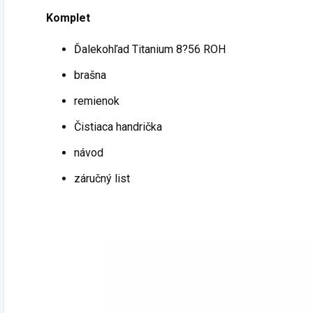
Komplet
Ďalekohľad Titanium 8?56 ROH
brašna
remienok
Čistiaca handrička
návod
záručný list