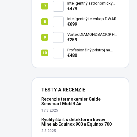
Inteligentný astronomický
teleskop DwarfLab Dwarf
€479
mini
Inteligentný teleskop DWARF
III + originálny statív DWARF 3
€699
Vortex DIAMONDBACK® HD
8X42
€259
Profesionálný prístroj na
vedenie vŕtania Laserliner
€480
CenterScanner Compact
TESTY A RECENZIE
Recenzie termokamier Guide
Sensmart MobIR Air
17.3.2025
Rýchly štart s detektormi kovov
Minelab Equinox 900 a Equinox 700
2.3.2025