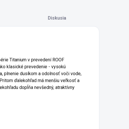
Diskusia
série Titanium v prevedení ROOF
ako klasické prevedenie - vysokú
a, plnenie dusíkom a odolnosť voči vode,
. Pritom ďalekohľad má menšiu veľkosť a
lekohľadu dopĺňa nevšedný, atraktívny