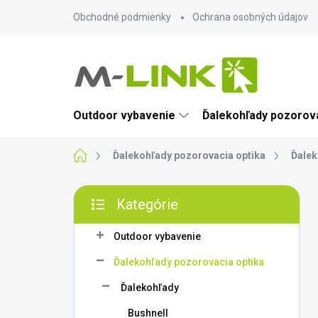
Prejsť
Obchodné podmienky
Ochrana osobných údajov
na
obsah
Outdoor vybavenie
Ďalekohľady pozorova
Domov
Ďalekohľady pozorovacia optika
Ďalek
B
Kategórie
o
Preskočiť
č
kategórie
n
Outdoor vybavenie
ý
Ďalekohľady pozorovacia optika
p
a
Ďalekohľady
n
Bushnell
e