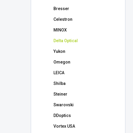
l
Bresser
Celestron
MINOX
Delta Optical
Yukon
Omegon
LEICA
Shilba
Steiner
Swarovski
DDoptics
Vortex USA