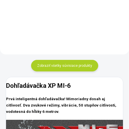
cievkou 28x34 cm 2D FMF a
hlavnou jednotkou. Nový
prelomový detektor, prinášajúci
nové technológie. Hmotnosť
detektora je iba 1200 g
Zobraziť všetky súvisiace produkty
Dohľadávačka XP MI-6
Prvá inteligentná dohľadávačka! Mimoriadny dosah aj
citlivosť. Dva zvukové režimy, vibrácie, 50 stupňov citlivosti,
vodotesná do hĺbky 6 metrov.