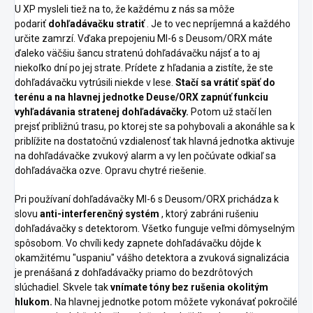
U XP mysleli tiež na to, že každému z nás sa môže
podariť
dohľadávačku stratiť
.
Je to vec nepríjemná a každého
určite zamrzí.
Vďaka prepojeniu MI-6 s Deusom/ORX máte
ďaleko väčšiu šancu stratenú dohľadávačku nájsť a to aj
niekoľko dní po jej strate.
Prídete z hľadania a zistíte, že ste
dohľadávačku vytrúsili niekde v lese.
Stačí sa vrátiť späť do
terénu a na hlavnej jednotke Deuse/ORX zapnúť funkciu
vyhľadávania stratenej dohľadávačky.
Potom už stačí len
prejsť približnú trasu, po ktorej ste sa pohybovali a akonáhle sa k
priblížite na dostatočnú vzdialenosť tak hlavná jednotka aktivuje
na dohľadávačke zvukový alarm a vy len počúvate odkiaľ sa
dohľadávačka ozve.
Opravu chytré riešenie.
Pri používaní dohľadávačky MI-6 s Deusom/ORX prichádza k
slovu
anti-interferenčný systém
, ktorý zabráni rušeniu
dohľadávačky s detektorom.
Všetko funguje veľmi dômyselným
spôsobom.
Vo chvíli kedy zapnete dohľadávačku dôjde k
okamžitému "uspaniu" vášho detektora a zvuková signalizácia
je prenášaná z dohľadávačky priamo do bezdrôtových
slúchadiel. Skvele tak
vnímate tóny bez rušenia okolitým
hlukom.
Na hlavnej jednotke potom môžete vykonávať pokročilé