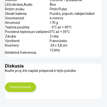
Citlivosť
3 úrovne + preladenie
LED,vibrácie,Audio
Áno
Režim zvuku
Pitch/Pulse
Obsah balenia
Puzdro, popruh, nabíjací kábel
Vosotesnosť
6 metrov
Hmotnosť
170 g
Teplota použitia:
- 5°C až + 40°C
Povolená teplota pri zaťažení:
0°C až + 35°C
Záruka
2 roky
Vyrobené
Francúzsko
Rozmery
24 x 3,8 cm
12 kHz
Detekčná frekvencia:
Diskusia
Buďte prvý, kto napíše príspevok k tejto položke.
Pridať komentár