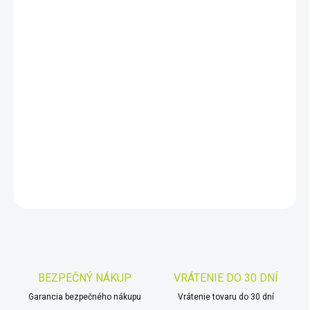
DORUČIŤ DO:
11.8.2026
−
+
Pridať do košíka
Prvá inteligentná dohľadávačka!
Mimoriadny dosah aj
citlivosť.
Dva zvukové režimy, vibrácie, 50 stupňov citlivosti,
vodotesná do hĺbky 6 metrov.
DETAILNÉ INFORMÁCIE
OPÝTAŤ SA
STRÁŽIŤ
Uložiť
BEZPEČNÝ NÁKUP
VRÁTENIE DO 30 DNÍ
Garancia bezpečného nákupu
Vrátenie tovaru do 30 dní