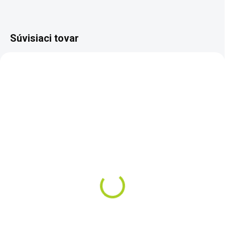
Súvisiaci tovar
NOVINKA
TIP
ZADARMO
ZADARM
SKLADOM
SKLADOM
Detektor kovov XP
XP DEUS II 28x34 FMF
DEUS II 28 FMF RC WS6
RC
€1 649
€1 399
Do košíka
Do košíka
XP DEUS II 28 FMF RC WS6
Detektor XP DEUS II s hĺbkovou