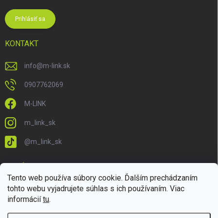
údajov
Prihlásiť sa
KONTAKT
info
@
m-link.sk
0907762069
M-LINK
m_link_sk
@m_link_sk
PRIJÍMAME ONLINE PLATBY
Tento web používa súbory cookie. Ďalším prechádzaním
tohto webu vyjadrujete súhlas s ich používaním. Viac
informácií
tu
.