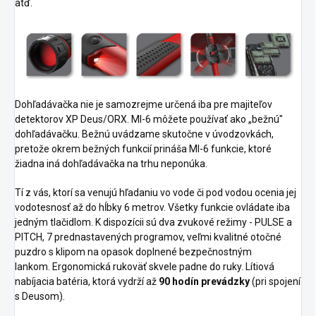
atď.
Dohľadávačka nie je samozrejme určená iba pre majiteľov
detektorov XP Deus/ORX.
MI-6 môžete používať ako „bežnú"
dohľadávačku. Bežnú uvádzame skutočne v úvodzovkách,
pretože okrem bežných funkcií prináša MI-6 funkcie, ktoré
žiadna iná dohľadávačka na trhu neponúka.
Tí z vás, ktorí sa venujú hľadaniu vo vode či pod vodou ocenia jej
vodotesnosť až do hĺbky 6 metrov.
Všetky funkcie ovládate iba
jedným tlačidlom.
K dispozícii sú dva zvukové režimy - PULSE a
PITCH, 7 prednastavených programov, veľmi kvalitné otočné
puzdro s klipom na opasok doplnené bezpečnostným
lankom.
Ergonomická rukoväť skvele padne do ruky.
Lítiová
nabíjacia batéria, ktorá vydrží až
90 hodín prevádzky
(pri spojení
s Deusom).