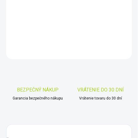
11.8.2026
−
+
Pridať do košíka
DETAILNÉ INFORMÁCIE
OPÝTAŤ SA
STRÁŽIŤ
Uložiť
BEZPEČNÝ NÁKUP
VRÁTENIE DO 30 DNÍ
Garancia bezpečného nákupu
Vrátenie tovaru do 30 dní