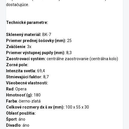
dostačujúce.
Technické parametre:
Sklenený materiál:
BK-7
Priemer prednej šošovky (mm):
25
Zväčšenie
: 3x
Priemer výstupnej pupily (mm):
8,3
Zaostrovací systém:
centrálne zaostrovanie (centrálna kolo)
Zorné pole:
Intenzita svetla:
69,4
Stmievajúci faktor:
8,7
Všeobecné vlastnosti:
Rad
: Opera
Hmotnosť (g):
180
Farba
: čierno-zlatá
Celkové rozmery dx š xv (mm):
100 x 55 x 30
Oblasť použitia:
Šport
: áno
Divadlo
: áno