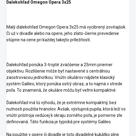
Ďalekohľad Omegon Opera 3x25
Malý ďalekohľad Omegon Opera 3x25 má vycibrený zovňajšok.
Či už v divadle alebo na opere, jeho zlato-čierne prevedenie
stúpne na cene pri každej takejto príležitosti.
Ďalekohľad ponúka 3-trojité zväčšenie a 25mm priemer
objektívu. Rozlíšenie môže byť nastavené s centrálnou
zaostrovacou jednotkou. Vnútri okulárov nájdete klasický
systém Galileo, ktorý ponúka ostrý obraz, a to najmä v strede
poľa. To znamená, že okuláre môžu byť veľmi kompaktné.
Ďalekohľad má tú výhodu, že je extrémne kompaktný, bez
nutnosti použitia hranolov. Avšak, výstupná pupila, ktorá leží vo
vnútri prístroja vedúcej k okraju zorného poľa, je pomerne zle
definovaná. Táto funkcia je typická pre systémy Galileo.
Na použitie v opere či divadle je toto divadelné kukátko plne