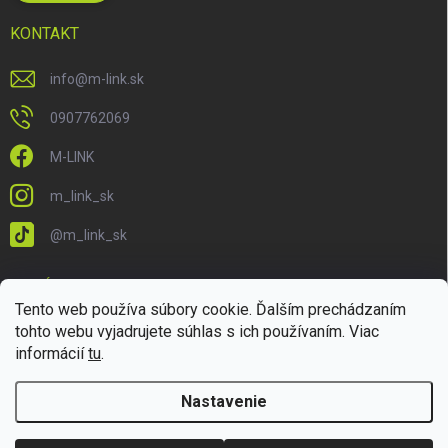
KONTAKT
info
@
m-link.sk
0907762069
M-LINK
m_link_sk
@m_link_sk
PRIJÍMAME ONLINE PLATBY
Tento web používa súbory cookie. Ďalším prechádzaním
tohto webu vyjadrujete súhlas s ich používaním. Viac
informácií
tu
.
Nastavenie
Copyright 2026
M-LINK.sk
. Všetky práva vyhradené.
Upraviť nastavenie