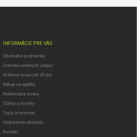
Z
á
p
ä
t
i
INFORMÁCIE PRE VÁS
e
Obchodné podmienky
Ochrana osobných údajov
Vrátenie tovaru do 30 dní
Nákup na splátky
Reklamácia tovaru
Články a novinky
Testy a recenzie
Hodnotenie obchodu
Kontakt