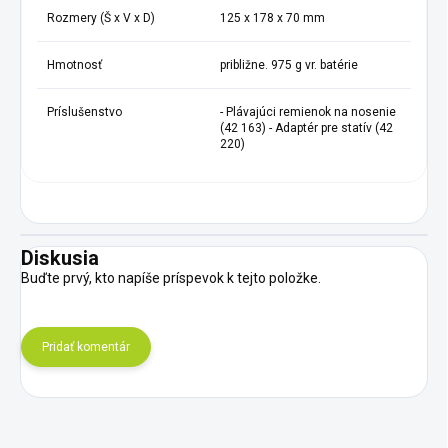
Rozmery (Š x V x D)
125 x 178 x 70 mm
Hmotnosť
približne. 975 g vr. batérie
Príslušenstvo
- Plávajúci remienok na nosenie
(42 163) - Adaptér pre statív (42
220)
Diskusia
Buďte prvý, kto napíše príspevok k tejto položke.
Pridať komentár