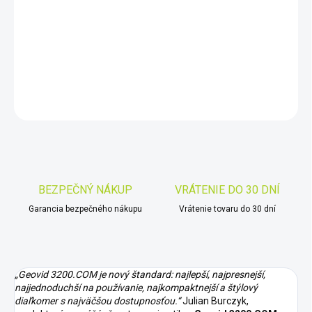
−
+
Pridať do košíka
DETAILNÉ INFORMÁCIE
OPÝTAŤ SA
STRÁŽIŤ
Uložiť
BEZPEČNÝ NÁKUP
VRÁTENIE DO 30 DNÍ
Garancia bezpečného nákupu
Vrátenie tovaru do 30 dní
„Geovid 3200.COM je nový štandard: najlepší, najpresnejší,
najjednoduchší na používanie, najkompaktnejší a štýlový
diaľkomer s najväčšou dostupnosťou.“
Julian Burczyk,