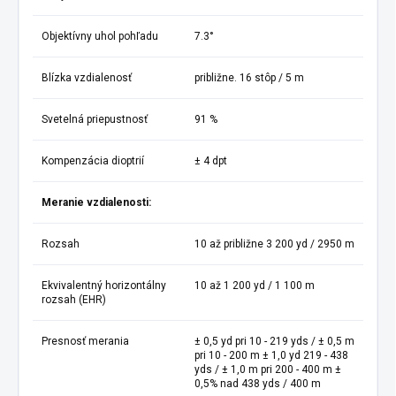
Objektívny uhol pohľadu
7.3°
Blízka vzdialenosť
približne. 16 stôp / 5 m
Svetelná priepustnosť
91 %
Kompenzácia dioptrií
± 4 dpt
Meranie vzdialenosti:
Rozsah
10 až približne 3 200 yd / 2950 m
Ekvivalentný horizontálny
10 až 1 200 yd / 1 100 m
rozsah (EHR)
Presnosť merania
± 0,5 yd pri 10 - 219 yds / ± 0,5 m
pri 10 - 200 m ± 1,0 yd 219 - 438
yds / ± 1,0 m pri 200 - 400 m ±
0,5% nad 438 yds / 400 m