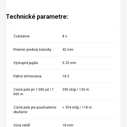
Technické parametre:
Zväčšenie
8 x
Priemer prednej šošovky
42 mm
Výstupná pupila
5.25 mm
Faktor stmievania
18.3
Zorné pole pri 1 000 yd / 1
390 stôp / 130 m
000 m
Zorné pole pre používateľov
> 354 stôp / 118 m
okuliarov
Očný reliéf
18 mm