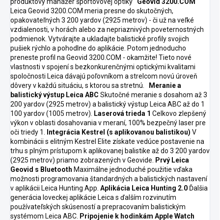
produktový manážér športovovej optiky
Geovid 3200.COM
Leica Geovid 3200.COM meria presne do skutočných,
opakovateľných 3 200 yardov (2925 metrov) - či už na veľké
vzdialenosti, v horách alebo za nepriaznivých poveternostných
podmienok. Vytvárajte a ukladajte balistické profily svojich
pušiek rýchlo a pohodlne do aplikácie. Potom jednoducho
preneste profil na Geovid 3200.COM - okamžite! Tieto nové
vlastnosti v spojení s bezkonkurenčnými optickými kvalitami
spoločnosti Leica dávajú poľovníkom a strelcom novú úroveň
dôvery v každú situáciu, s ktorou sa stretnú.
Meranie a
balistický výstup Leica ABC
Skutočné meranie s dosahom až 3
200 yardov (2925 metrov) a balistický výstup Leica ABC až do 1
100 yardov (1005 metrov).
Laserová trieda 1
Celkovo zlepšený
výkon v oblasti dosahovania v meraní, 100% bezpečný laser pre
oči triedy 1.
Integrácia Kestrel (s aplikovanou balistikou)
V
kombinácii s elitným Kestrel Elite získate vedúce postavenie na
trhu s plným prístupom k aplikovanej balistike až do 3 200 yardov
(2925 metrov) priamo zobrazených v Geovide.
Prvý Leica
Geovid s Bluetooth
Maximálne jednoduché použitie vďaka
možnosti programovania štandardných a balistických nastavení
v aplikácii Leica Hunting App.
Aplikácia Leica Hunting 2.0
Ďalšia
generácia loveckej aplikácie Leica s ďalším rozvinutím
používateľských skúseností a prepracovaním balistickým
systémom Leica ABC.
Pripojenie k hodinkám Apple Watch