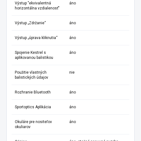
Výstup "ekvivalentná
áno
horizontálna vzdialenosť"
Výstup „Zdržanie“
áno
Výstup „úprava kliknutia“
áno
Spojenie Kestrel s
áno
aplikovanou balistikou
Použitie vlastných
nie
balistických údajov
Rozhranie Bluetooth
áno
Sportoptics Aplikácia
áno
Okuláre pre nositeľov
áno
okuliarov