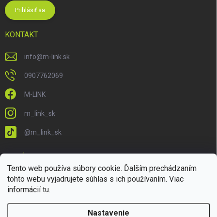
Prihlásiť sa
KONTAKT
info
@
m-link.sk
0907762069
M-LINK
m_link_sk
@m_link_sk
PRIJÍMAME ONLINE PLATBY
Tento web používa súbory cookie. Ďalším prechádzaním
tohto webu vyjadrujete súhlas s ich používaním. Viac
informácií
tu
.
Nastavenie