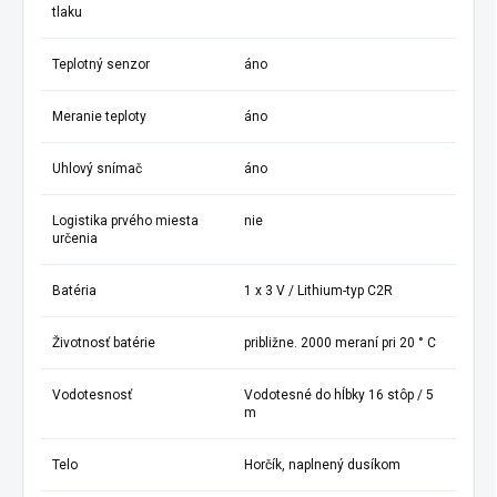
tlaku
Teplotný senzor
áno
Meranie teploty
áno
Uhlový snímač
áno
Logistika prvého miesta
nie
určenia
Batéria
1 x 3 V / Lithium-typ C2R
Životnosť batérie
približne. 2000 meraní pri 20 ° C
Vodotesnosť
Vodotesné do hĺbky 16 stôp / 5
m
Telo
Horčík, naplnený dusíkom