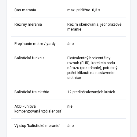
Čas merania
max. približne. 0,3 s
Režimy merania
Režim skenovania, jednorazové
meranie
Prepínanie metre / yardy
áno
Balistická funkcia
Ekvivalentný horizontálny
rozsah (EHR), korekcia bodu
nárazu (pozdržanie), potrebný
počet kliknutí na nastavenie
sietnice
Balistická trajektória
12 predinštalovaných kriviek
ACD - uhlová
nie
kompenzovaná vzdialenosť
Výstup "balistické meranie"
áno