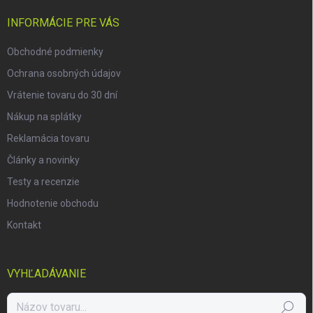
t
i
INFORMÁCIE PRE VÁS
e
Obchodné podmienky
Ochrana osobných údajov
Vrátenie tovaru do 30 dní
Nákup na splátky
Reklamácia tovaru
Články a novinky
Testy a recenzie
Hodnotenie obchodu
Kontakt
VYHĽADÁVANIE
Hľadať