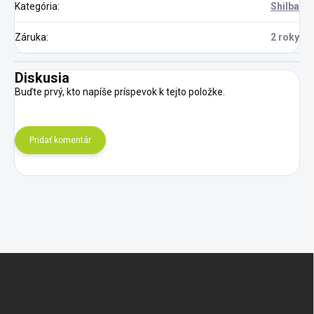
Kategória
:
Shilba
Záruka
:
2 roky
Diskusia
Buďte prvý, kto napíše príspevok k tejto položke.
Pridať komentár
Z
á
p
ä