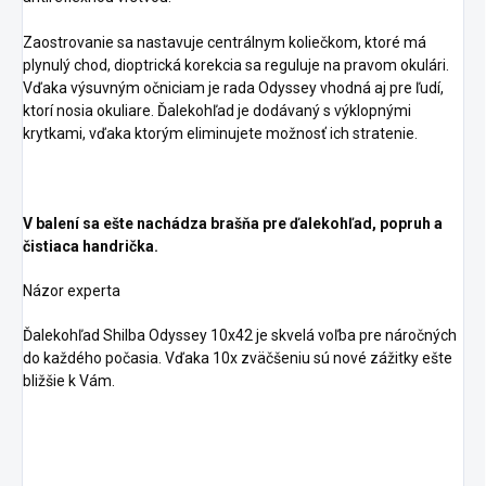
Zaostrovanie sa nastavuje centrálnym koliečkom, ktoré má
plynulý chod, dioptrická korekcia sa reguluje na pravom okulári.
Vďaka výsuvným očniciam je rada Odyssey vhodná aj pre ľudí,
ktorí nosia okuliare. Ďalekohľad je dodávaný s výklopnými
krytkami, vďaka ktorým eliminujete možnosť ich stratenie.
V balení sa ešte nachádza brašňa pre ďalekohľad, popruh a
čistiaca handrička.
Názor experta
Ďalekohľad Shilba Odyssey 10x42 je skvelá voľba pre náročných
do každého počasia. Vďaka 10x zväčšeniu sú nové zážitky ešte
bližšie k Vám.