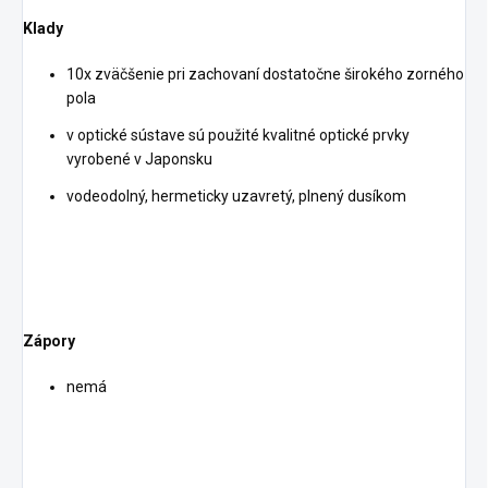
Klady
10x zväčšenie pri zachovaní dostatočne širokého zorného
pola
v optické sústave sú použité kvalitné optické prvky
vyrobené v Japonsku
vodeodolný, hermeticky uzavretý, plnený dusíkom
Zápory
nemá