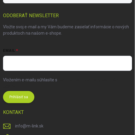
ODOBERAŤ NEWSLETTER
Vložte svoj e-mail a my Vám budeme zasielať informácie o nových
produktoch na našom e-shope.
EMAIL
Vložením e-mailu súhlasíte s
podmienkami ochrany osobných
údajov
Prihlásiť sa
KONTAKT
info
@
m-link.sk