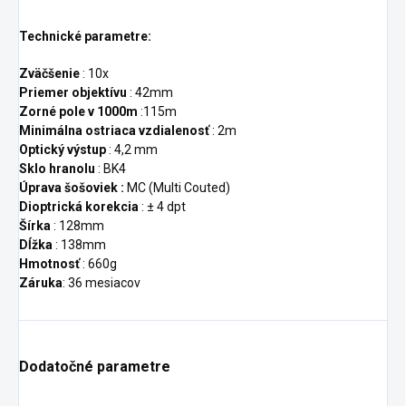
Technické parametre:
Zväčšenie
: 10x
Priemer objektívu
: 42mm
Zorné pole v 1000m
:115m
Minimálna ostriaca vzdialenosť
: 2m
Optický výstup
: 4,2 mm
Sklo hranolu
: BK4
Úprava šošoviek :
MC (Multi Couted)
Dioptrická korekcia
: ± 4 dpt
Šírka
: 128mm
Dĺžka
: 138mm
Hmotnosť
: 660g
Záruka
: 36 mesiacov
Dodatočné parametre