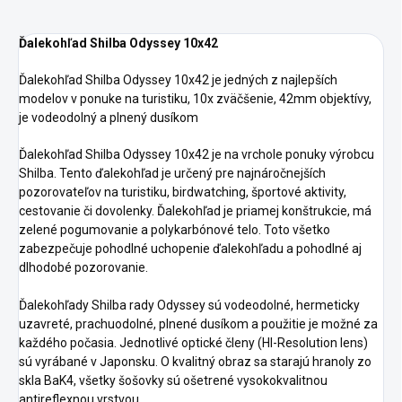
Ďalekohľad Shilba Odyssey 10x42
Ďalekohľad Shilba Odyssey 10x42 je jedných z najlepších
modelov v ponuke na turistiku, 10x zväčšenie, 42mm objektívy,
je vodeodolný a plnený dusíkom
Ďalekohľad Shilba Odyssey 10x42 je na vrchole ponuky výrobcu
Shilba. Tento ďalekohľad je určený pre najnáročnejších
pozorovateľov na turistiku, birdwatching, športové aktivity,
cestovanie či dovolenky. Ďalekohľad je priamej konštrukcie, má
zelené pogumovanie a polykarbónové telo. Toto všetko
zabezpečuje pohodlné uchopenie ďalekohľadu a pohodlné aj
dlhodobé pozorovanie.
Ďalekohľady Shilba rady Odyssey sú vodeodolné, hermeticky
uzavreté, prachuodolné, plnené dusíkom a použitie je možné za
každého počasia. Jednotlivé optické členy (HI-Resolution lens)
sú vyrábané v Japonsku. O kvalitný obraz sa starajú hranoly zo
skla BaK4, všetky šošovky sú ošetrené vysokokvalitnou
antireflexnou vrstvou.