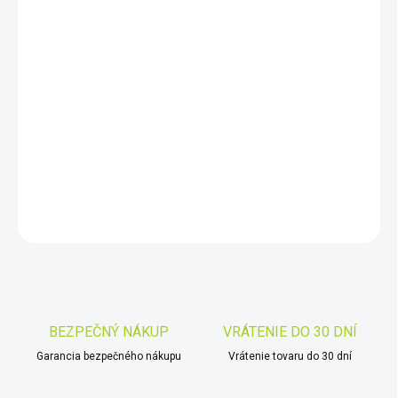
10.8.2026
−
+
Pridať do košíka
Tento ďalekohľad je určený pre najnáročnejších pozorovateľov
na turistiku, birdwatching, športové aktivity, cestovanie či
dovolenky.
DETAILNÉ INFORMÁCIE
OPÝTAŤ SA
STRÁŽIŤ
Uložiť
BEZPEČNÝ NÁKUP
VRÁTENIE DO 30 DNÍ
Garancia bezpečného nákupu
Vrátenie tovaru do 30 dní