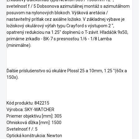
svetelnosť f / 5 Dobsonova azimutálnej montáž s azimutálnom
posuvom na nylonových blokoch. Výšková aretácia /
nastaviteľný prítlak cez axiálne ložisko. V základnej výbave je
ložiskový okulárový výťah typu Crayford s výstupom 2 ",
opatrený redukciou na 1.25" doplnenú o T-závit. Hľadáčik 9x50,
primárne zrkadlo - BK-7 s presnosťou 1/6 - 1/8 Lamba
(minimálne).
Ďalšie príslušenstvo sú okuláre Plossl 25 a 10mm, 1.25 "(60x a
150x).
Kód produktu: 842215
Výrobca: SKY-WATCHER
Priemer objektívu [mm]: 305
Ohnisková dĺžka [mm]: 1500
Svetelnosť f /: 5
Optická konštrukcia: Newton