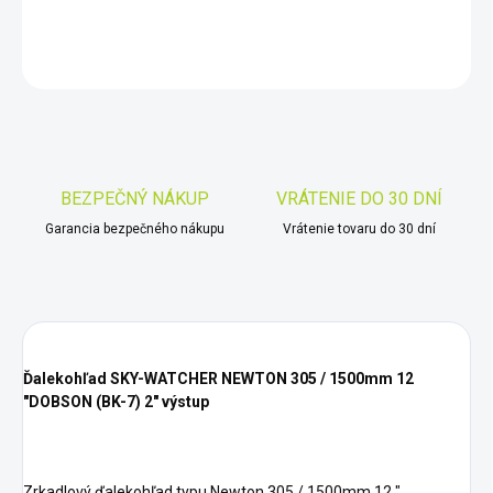
DETAILNÉ INFORMÁCIE
OPÝTAŤ SA
STRÁŽIŤ
Uložiť
BEZPEČNÝ NÁKUP
VRÁTENIE DO 30 DNÍ
Garancia bezpečného nákupu
Vrátenie tovaru do 30 dní
Ďalekohľad SKY-WATCHER NEWTON 305 / 1500mm 12
"DOBSON (BK-7) 2" výstup
Zrkadlový ďalekohľad typu Newton 305 / 1500mm 12 ",