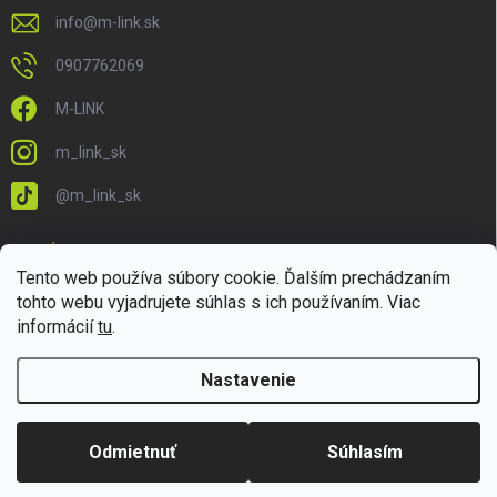
info
@
m-link.sk
0907762069
M-LINK
m_link_sk
@m_link_sk
PRIJÍMAME ONLINE PLATBY
Tento web používa súbory cookie. Ďalším prechádzaním
tohto webu vyjadrujete súhlas s ich používaním. Viac
informácií
tu
.
Nastavenie
Copyright 2026
M-LINK.sk
. Všetky práva vyhradené.
Upraviť nastavenie
cookies
Odmietnuť
Súhlasím
Vytvoril Shoptet