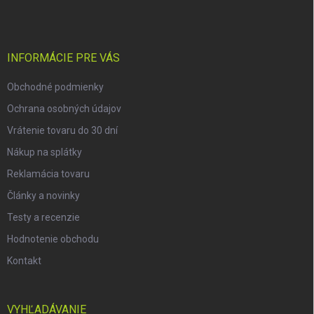
p
ä
t
i
INFORMÁCIE PRE VÁS
e
Obchodné podmienky
Ochrana osobných údajov
Vrátenie tovaru do 30 dní
Nákup na splátky
Reklamácia tovaru
Články a novinky
Testy a recenzie
Hodnotenie obchodu
Kontakt
VYHĽADÁVANIE