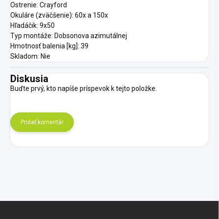
Ostrenie: Crayford
Okuláre (zväčšenie): 60x a 150x
Hľadáčik: 9x50
Typ montáže: Dobsonova azimutálnej
Hmotnosť balenia [kg]: 39
Skladom: Nie
Diskusia
Buďte prvý, kto napíše príspevok k tejto položke.
Pridať komentár
Z
á