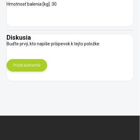
Hmotnosť balenia [kg]: 30
Diskusia
Buďte prvý, kto napíše príspevok k tejto položke.
Pridať komentár
Z
á
p
ä