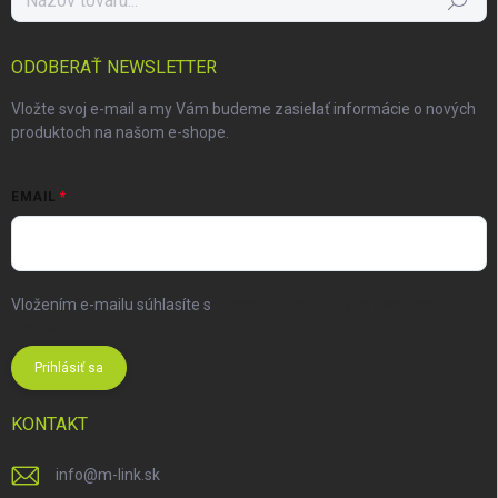
Hľadať
ODOBERAŤ NEWSLETTER
Vložte svoj e-mail a my Vám budeme zasielať informácie o nových
produktoch na našom e-shope.
EMAIL
Vložením e-mailu súhlasíte s
podmienkami ochrany osobných
údajov
Prihlásiť sa
KONTAKT
info
@
m-link.sk