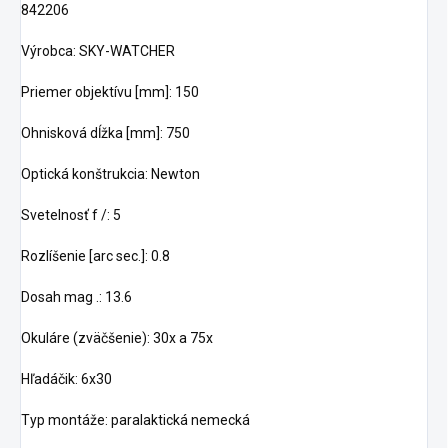
842206
Výrobca: SKY-WATCHER
Priemer objektívu [mm]: 150
Ohnisková dĺžka [mm]: 750
Optická konštrukcia: Newton
Svetelnosť f /: 5
Rozlíšenie [arc sec.]: 0.8
Dosah mag .: 13.6
Okuláre (zväčšenie): 30x a 75x
Hľadáčik: 6x30
Typ montáže: paralaktická nemecká