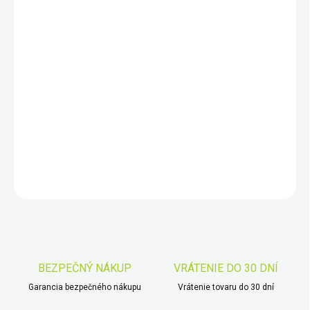
cena:
MÔŽEME
DORUČIŤ DO:
11.8.2026
−
+
Pridať do košíka
SKY-WATCHER NEWTON 6
DETAILNÉ INFORMÁCIE
OPÝTAŤ SA
STRÁŽIŤ
Uložiť
BEZPEČNÝ NÁKUP
VRÁTENIE DO 30 DNÍ
Garancia bezpečného nákupu
Vrátenie tovaru do 30 dní