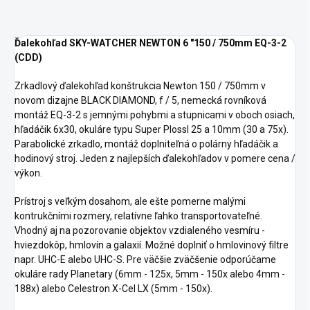
Ďalekohľad SKY-WATCHER NEWTON 6 "150 / 750mm EQ-3-2
(CDD)
Zrkadlový ďalekohľad konštrukcia Newton 150 / 750mm v
novom dizajne BLACK DIAMOND, f / 5, nemecká rovníková
montáž EQ-3-2 s jemnými pohybmi a stupnicami v oboch osiach,
hľadáčik 6x30, okuláre typu Super Plossl 25 a 10mm (30 a 75x).
Parabolické zrkadlo, montáž doplniteľná o polárny hľadáčik a
hodinový stroj. Jeden z najlepších ďalekohľadov v pomere cena /
výkon.
Prístroj s veľkým dosahom, ale ešte pomerne malými
kontrukčními rozmery, relatívne ľahko transportovateľné.
Vhodný aj na pozorovanie objektov vzdialeného vesmíru -
hviezdokôp, hmlovín a galaxií. Možné doplniť o hmlovinový filtre
napr. UHC-E alebo UHC-S. Pre väčšie zväčšenie odporúčame
okuláre rady Planetary (6mm - 125x, 5mm - 150x alebo 4mm -
188x) alebo Celestron X-Cel LX (5mm - 150x).