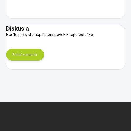
Diskusia
Buďte prvý, kto napíše príspevok k tejto položke.
Pridať komentár
Z
á
p
ä
t