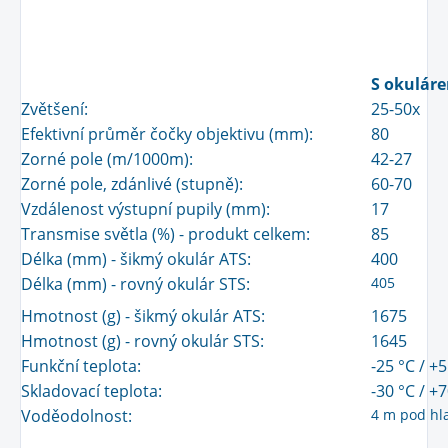
S okuláre
Zvětšení:
25-50x
Efektivní průměr čočky objektivu (mm):
80
Zorné pole (m/1000m):
42-27
Zorné pole, zdánlivé (stupně):
60-70
Vzdálenost výstupní pupily (mm):
17
Transmise světla (%) - produkt celkem:
85
Délka (mm) - šikmý okulár ATS:
400
Délka (mm) - rovný okulár STS:
405
Hmotnost (g) - šikmý okulár ATS:
1675
Hmotnost (g) - rovný okulár STS:
1645
Funkční teplota:
-25 °C / +
Skladovací teplota:
-30 °C / +
Voděodolnost:
4 m pod hl