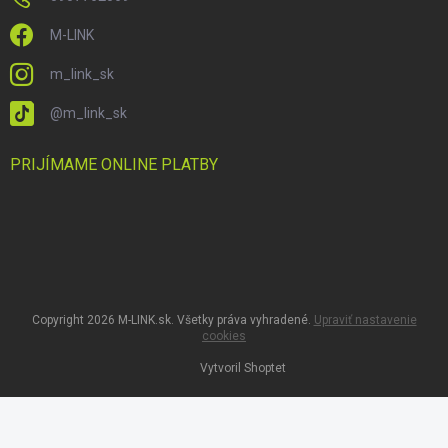
M-LINK
m_link_sk
@m_link_sk
PRIJÍMAME ONLINE PLATBY
Copyright 2026
M-LINK.sk
. Všetky práva vyhradené.
Upraviť nastavenie
cookies
Vytvoril Shoptet