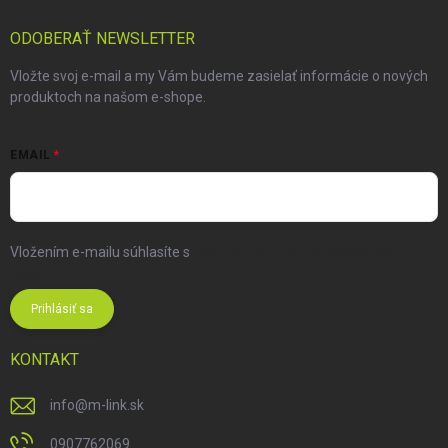
ODOBERAŤ NEWSLETTER
Vložte svoj e-mail a my Vám budeme zasielať informácie o nových
produktoch na našom e-shope.
EMAIL
Vložením e-mailu súhlasíte s
podmienkami ochrany osobných
údajov
Prihlásiť sa
KONTAKT
info
@
m-link.sk
0907762069