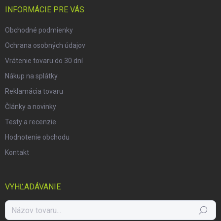
i
INFORMÁCIE PRE VÁS
e
Obchodné podmienky
Ochrana osobných údajov
Vrátenie tovaru do 30 dní
Nákup na splátky
Reklamácia tovaru
Články a novinky
Testy a recenzie
Hodnotenie obchodu
Kontakt
VYHĽADÁVANIE
Hľadať