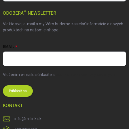
ODOBERAŤ NEWSLETTER
Vložte svoj e-mail a my Vám budeme zasielať informácie o nových
produktoch na našom e-shope.
EMAIL
Vložením e-mailu súhlasíte s
podmienkami ochrany osobných
údajov
Prihlásiť sa
KONTAKT
info
@
m-link.sk