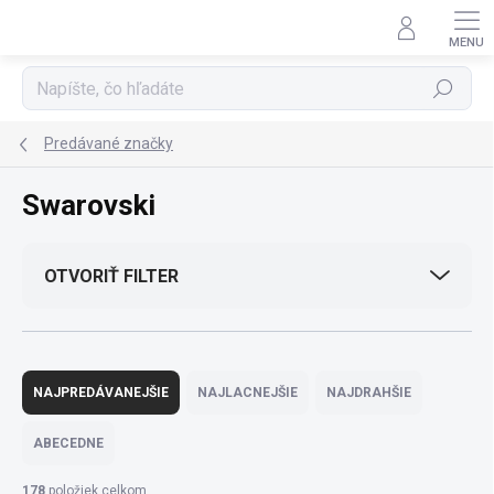
Prejsť
na
obsah
Hľadať
Predávané značky
Swarovski
OTVORIŤ FILTER
R
a
NAJPREDÁVANEJŠIE
NAJLACNEJŠIE
NAJDRAHŠIE
d
e
ABECEDNE
n
i
178
položiek celkom