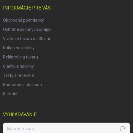
e
t
y
v
i
INFORMÁCIE PRE VÁS
ý
e
p
Obchodné podmienky
i
s
Ochrana osobných údajov
u
Vrátenie tovaru do 30 dní
Nákup na splátky
Reklamácia tovaru
Články a novinky
Testy a recenzie
Hodnotenie obchodu
Kontakt
VYHĽADÁVANIE
Hľadať