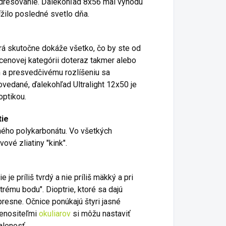
dresovanie.
Ďalekohľad 8x56 mal výhodu
ížilo posledné svetlo dňa.
rá skutočne dokáže všetko, čo by ste od
 cenovej kategórii doteraz takmer alebo
 a presvedčivému rozlíšeniu sa
ovedané, ďalekohľad Ultralight 12x50 je
optikou.
tie
ného polykarbonátu.
Vo všetkých
ové zliatiny "kink".
ie je príliš tvrdý a nie príliš mäkký a pri
strému bodu".
Dioptrie, ktoré sa dajú
presne.
Očnice ponúkajú štyri jasné
nenositeľmi
okuliarov
si môžu nastaviť
alenosť.