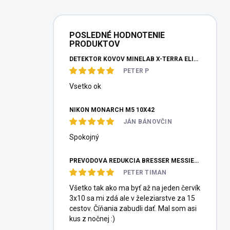
POSLEDNÉ HODNOTENIE
PRODUKTOV
DETEKTOR KOVOV MINELAB X-TERRA ELITE PINPOITER SET
PETER P
Vsetko ok
NIKON MONARCH M5 10X42
JÁN BÁNOVČIN
Spokojný
PREVODOVÁ REDUKCIA BRESSER MESSIER HEXAFOC 1:10
PETER TIMAN
Všetko tak ako ma byť až na jeden červík
3x10 sa mi zdá ale v železiarstve za 15
cestov. Číňania zabudli dať. Mal som asi
kus z nočnej :)