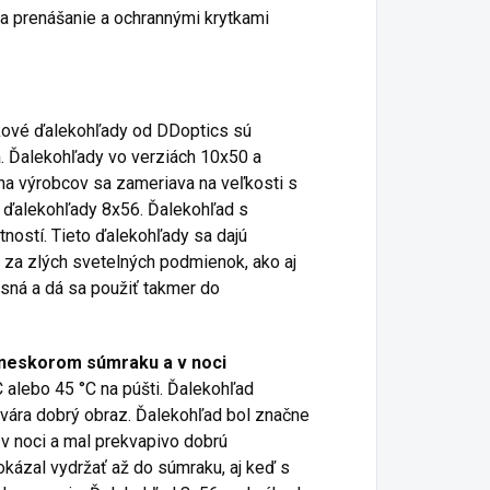
a prenášanie a ochrannými krytkami
akové ďalekohľady od DDoptics sú
.
Ďalekohľady vo verziách 10x50 a
na výrobcov sa zameriava na veľkosti s
 ďalekohľady 8x56.
Ďalekohľad s
ností.
Tieto ďalekohľady sa dajú
 za zlých svetelných podmienok, ako aj
asná a dá sa použiť takmer do
v neskorom súmraku a v noci
C alebo 45 °C na púšti.
Ďalekohľad
tvára dobrý obraz.
Ďalekohľad bol značne
v noci a mal prekvapivo dobrú
kázal vydržať až do súmraku, aj keď s