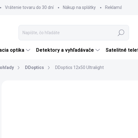
Vrátenie tovaru do 30 dní
Nákup na splátky
Reklamácia tova
Hľadať
cia optika
Detektory a vyhľadávače
Satelitné tel
ohľady
DDoptics
DDoptics 12x50 Ultralight
Neohodnotené
Podrobnosti hodnotenia
ZNAČKA:
DDOPT
TIP
€
€20
Jedn
DO 
cena