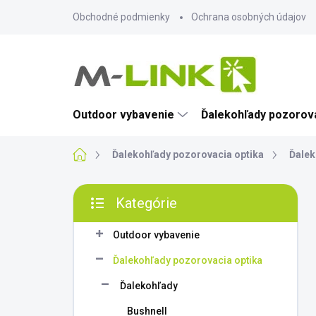
Prejsť
Obchodné podmienky
Ochrana osobných údajov
na
obsah
Outdoor vybavenie
Ďalekohľady pozorova
Domov
Ďalekohľady pozorovacia optika
Ďalek
B
Kategórie
o
Preskočiť
č
kategórie
n
Outdoor vybavenie
ý
Ďalekohľady pozorovacia optika
p
a
Ďalekohľady
n
Bushnell
e