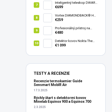
Inteligentný teleskop DWARF
III + originálny statív DWARF 3
€699
Vortex DIAMONDBACK® HD
8X42
€259
Profesionálný prístroj na
vedenie vŕtania Laserliner
€480
CenterScanner Compact
Detektor kovov Nokta The
Legend 2
€1 099
TESTY A RECENZIE
Recenzie termokamier Guide
Sensmart MobIR Air
17.3.2025
Rýchly štart s detektormi kovov
Minelab Equinox 900 a Equinox 700
2.3.2025