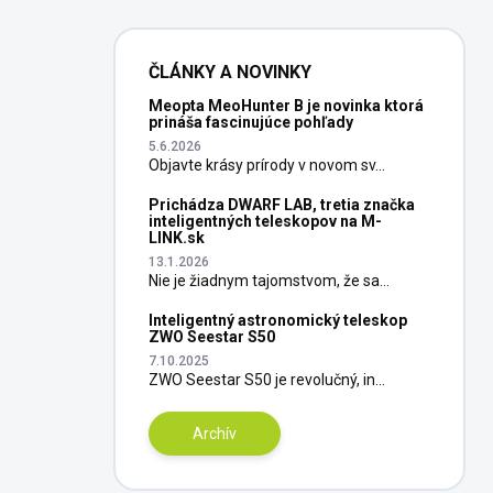
ČLÁNKY A NOVINKY
Meopta MeoHunter B je novinka ktorá
prináša fascinujúce pohľady
5.6.2026
Objavte krásy prírody v novom sv...
Prichádza DWARF LAB, tretia značka
inteligentných teleskopov na M-
LINK.sk
13.1.2026
Nie je žiadnym tajomstvom, že sa...
Inteligentný astronomický teleskop
ZWO Seestar S50
7.10.2025
ZWO Seestar S50 je revolučný, in...
Archív