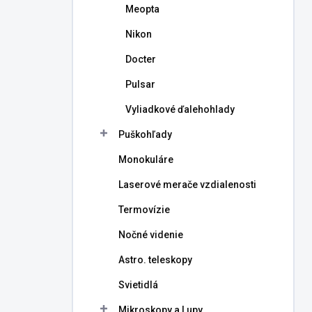
Meopta
Nikon
Docter
Pulsar
Vyliadkové ďalehohlady
Puškohľady
Monokuláre
Laserové merače vzdialenosti
Termovízie
Nočné videnie
Astro. teleskopy
Svietidlá
Mikroskopy a Lupy