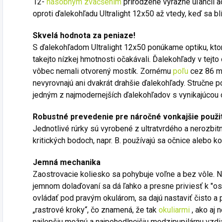
12-
násobným zväčšením
prirodzene výrazne uľahčil a
oproti ďalekohľadu Ultralight 12x50 až vtedy, keď sa bl
Skvelá hodnota za peniaze!
S ďalekohľadom Ultralight 12x50 ponúkame optiku, kto
takejto nízkej hmotnosti očakávali.
Ďalekohľady v tejto
vôbec nemali otvorený mostík.
Zornému
poľu
cez 86 m
nevyrovnajú ani dvakrát drahšie ďalekohľady.
Stručne p
jedným z najmodernejších ďalekohľadov s vynikajúcou 
Robustné prevedenie pre náročné vonkajšie použi
Jednotlivé rúrky sú vyrobené z ultratvrdého a nerozbit
kritických bodoch, napr.
B. používajú sa očnice alebo kov
Jemná mechanika
Zaostrovacie koliesko sa pohybuje voľne a bez vôle.
N
jemnom dolaďovaní sa dá ľahko a presne priviesť k "o
ovládať pod pravým okulárom, sa dajú nastaviť čisto a 
„rastrové kroky“, čo znamená, že tak
okuliarmi
, ako aj 
najlepšiu možnú a najpohodlnejšiu medzipupilárnu vzdi