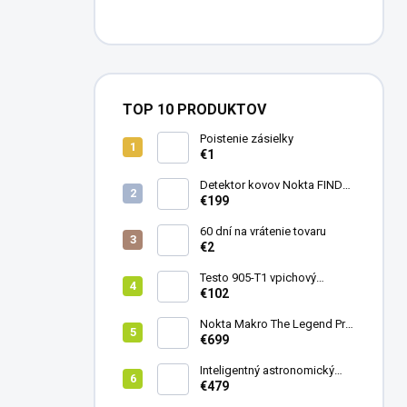
TOP 10 PRODUKTOV
Poistenie zásielky
€1
Detektor kovov Nokta FINDX
Pro
€199
60 dní na vrátenie tovaru
€2
Testo 905-T1 vpichový
teplomer
€102
Nokta Makro The Legend Pro
Pack - model 2024
€699
Inteligentný astronomický
teleskop DwarfLab Dwarf
€479
mini