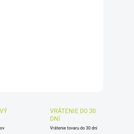
−
+
Pridať do košíka
Alight 12x50
AILNÉ INFORMÁCIE
OPÝTAŤ SA
STRÁŽIŤ
Uložiť
VÝ
VRÁTENIE DO 30
DNÍ
kov
Vrátenie tovaru do 30 dní