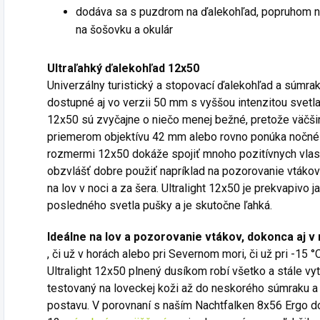
dodáva sa
s puzdrom na ďalekohľad, popruhom n
na
šošovku
a
okulár
Ultraľahký ďalekohľad 12x50
Univerzálny turistický a stopovací ďalekohľad a súmr
dostupné aj vo verzii 50 mm s vyššou intenzitou svetla
12x50 sú zvyčajne o niečo menej bežné, pretože väčši
priemerom objektívu 42 mm alebo rovno ponúka nočné
rozmermi 12x50 dokáže spojiť mnoho pozitívnych vlast
obzvlášť dobre použiť napríklad na pozorovanie vtákov
na lov v noci a za šera.
Ultralight 12x50 je prekvapivo j
posledného svetla pušky a je skutočne ľahká.
Ideálne na lov a pozorovanie vtákov, dokonca aj 
, či už v horách alebo pri Severnom mori, či už pri -15 °
Ultralight 12x50 plnený dusíkom robí všetko a stále vy
testovaný na loveckej koži až do neskorého súmraku a 
postavu.
V porovnaní s naším Nachtfalken 8x56 Ergo do