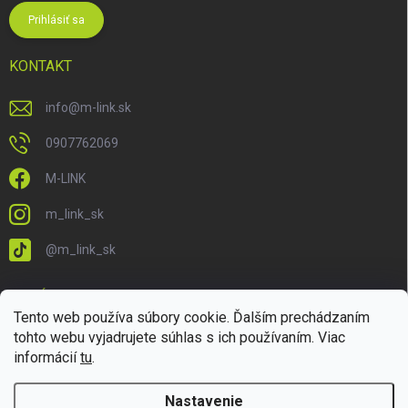
Prihlásiť sa
KONTAKT
info
@
m-link.sk
0907762069
M-LINK
m_link_sk
@m_link_sk
PRIJÍMAME ONLINE PLATBY
Tento web používa súbory cookie. Ďalším prechádzaním
tohto webu vyjadrujete súhlas s ich používaním. Viac
informácií
tu
.
Nastavenie