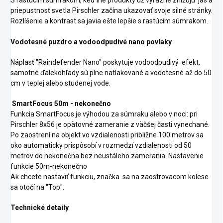
S rastúcim súmrakom, keď iné produkty už výrazne znižujú jas a
priepustnosť svetla Pirschler začína ukazovať svoje silné stránky.
Rozlíšenie a kontrast sa javia ešte lepšie s rastúcim súmrakom.
Vodotesné puzdro a vodoodpudivé nano povlaky
Náplasť "Raindefender Nano" poskytuje vodoodpudivý efekt,
samotné ďalekohľady sú plne natlakované a vodotesné až do 50
cm v teplej alebo studenej vode.
SmartFocus 50m - nekonečno
Funkcia SmartFocus je výhodou za súmraku alebo v noci: pri
Pirschler 8x56 je opätovné zameranie z väčšej časti vynechané.
Po zaostrení na objekt vo vzdialenosti približne 100 metrov sa
oko automaticky prispôsobí v rozmedzí vzdialenosti od 50
metrov do nekonečna bez neustáleho zamerania. Nastavenie
funkcie 50m-nekonečno
Ak chcete nastaviť funkciu, značka sa na zaostrovacom kolese
sa otočí na "Top".
Technické detaily