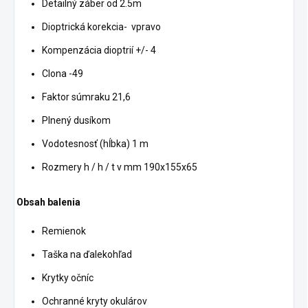
Detailný záber od 2.5m
Dioptrická korekcia- vpravo
Kompenzácia dioptrií +/- 4
Clona -49
Faktor súmraku 21,6
Plnený dusíkom
Vodotesnosť (hĺbka) 1 m
Rozmery h / h / t v mm 190x155x65
Obsah balenia
Remienok
Taška na ďalekohľad
Krytky očníc
Ochranné kryty okulárov