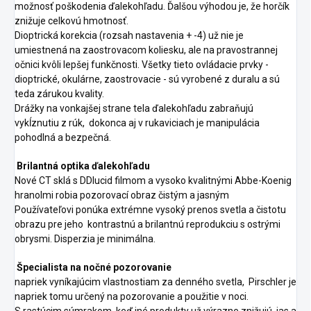
možnosť poškodenia ďalekohľadu. Ďalšou výhodou je, že horčík
znižuje celkovú hmotnosť.
Dioptrická korekcia (rozsah nastavenia + -4) už nie je
umiestnená na zaostrovacom koliesku, ale na pravostrannej
očnici kvôli lepšej funkčnosti. Všetky tieto ovládacie prvky -
dioptrické, okulárne, zaostrovacie - sú vyrobené z duralu a sú
teda zárukou kvality.
Drážky na vonkajšej strane tela ďalekohľadu zabraňujú
vykĺznutiu z rúk, dokonca aj v rukaviciach je manipulácia
pohodlná a bezpečná.
Brilantná optika ďalekohľadu
Nové CT sklá s DDlucid filmom a vysoko kvalitnými Abbe-Koenig
hranolmi robia pozorovací obraz čistým a jasným
Používateľovi ponúka extrémne vysoký prenos svetla a čistotu
obrazu pre jeho kontrastnú a brilantnú reprodukciu s ostrými
obrysmi. Disperzia je minimálna.
Špecialista na nočné pozorovanie
napriek vyníkajúcim vlastnostiam za denného svetla, Pirschler je
napriek tomu určený na pozorovanie a použitie v noci.