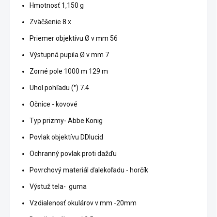
Hmotnosť 1,150 g
Zväčšenie 8 x
Priemer objektívu Ø v mm 56
Výstupná pupila Ø v mm 7
Zorné pole 1000 m 129 m
Uhol pohľadu (°) 7.4
Očnice - kovové
Typ prizmy- Abbe Konig
Povlak objektívu DDlucid
Ochranný povlak proti dažďu
Povrchový materiál ďalekoľadu - horčík
Výstuž tela- guma
Vzdialenosť okulárov v mm -20mm