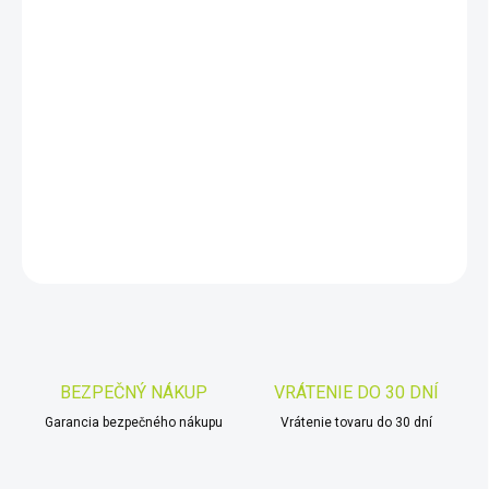
DORUČIŤ DO:
10.8.2026
−
+
Pridať do košíka
Pirschler Gen.3
DETAILNÉ INFORMÁCIE
OPÝTAŤ SA
STRÁŽIŤ
Uložiť
BEZPEČNÝ NÁKUP
VRÁTENIE DO 30 DNÍ
Garancia bezpečného nákupu
Vrátenie tovaru do 30 dní