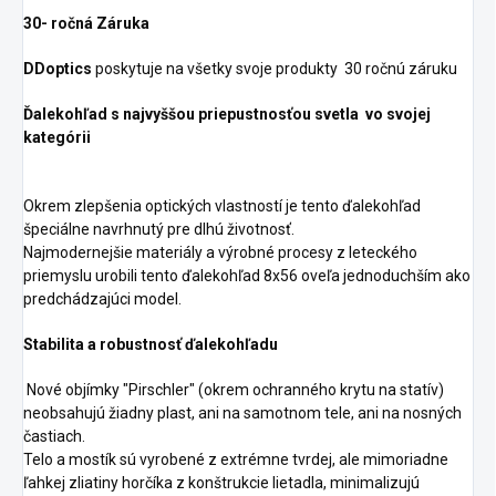
30- ročná Záruka
DDoptics
poskytuje na všetky svoje produkty 30 ročnú záruku
Ďalekohľad s najvyššou priepustnosťou svetla vo svojej
kategórii
Okrem zlepšenia optických vlastností je tento ďalekohľad
špeciálne navrhnutý pre dlhú životnosť.
Najmodernejšie materiály a výrobné procesy z leteckého
priemyslu urobili tento ďalekohľad 8x56 oveľa jednoduchším ako
predchádzajúci model.
Stabilita a robustnosť ďalekohľadu
Nové objímky "Pirschler" (okrem ochranného krytu na statív)
neobsahujú žiadny plast, ani na samotnom tele, ani na nosných
častiach.
Telo a mostík sú vyrobené z extrémne tvrdej, ale mimoriadne
ľahkej zliatiny horčíka z konštrukcie lietadla, minimalizujú