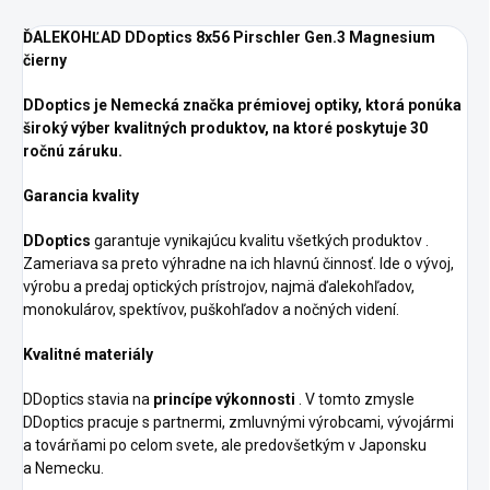
ĎALEKOHĽAD DDoptics 8x56 Pirschler Gen.3 Magnesium
čierny
DDoptics je Nemecká značka prémiovej optiky, ktorá ponúka
široký výber kvalitných produktov, na ktoré poskytuje 30
ročnú záruku.
Garancia kvality
DDoptics
garantuje vynikajúcu kvalitu všetkých produktov .
Zameriava sa preto výhradne na ich hlavnú činnosť. Ide o vývoj,
výrobu a predaj optických prístrojov, najmä ďalekohľadov,
monokulárov, spektívov, puškohľadov a nočných videní.
Kvalitné materiály
DDoptics stavia na
princípe výkonnosti
. V tomto zmysle
DDoptics pracuje s partnermi, zmluvnými výrobcami, vývojármi
a továrňami po celom svete, ale predovšetkým v Japonsku
a Nemecku.