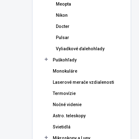
Meopta
Nikon
Docter
Pulsar
Vyliadkové ďalehohlady
Puškohľady
Monokuláre
Laserové merače vzdialenosti
Termovízie
Nočné videnie
Astro. teleskopy
Svietidlá
Mikroskopy a Lupy