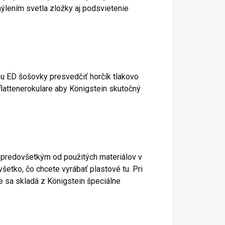
ýlením svetla zložky aj podsvietenie
u ED šošovky presvedčiť horčík tlakovo
flattenerokulare aby Königstein skutočný
í predovšetkým od použitých materiálov v
šetko, čo chcete vyrábať plastové tu. Pri
e sa skladá z Königstein špeciálne