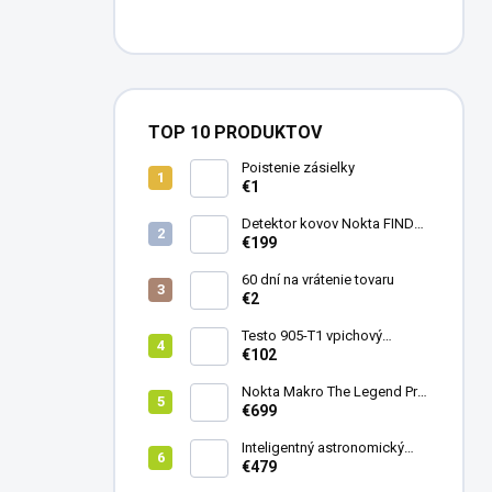
TOP 10 PRODUKTOV
Poistenie zásielky
€1
Detektor kovov Nokta FINDX
Pro
€199
60 dní na vrátenie tovaru
€2
Testo 905-T1 vpichový
teplomer
€102
Nokta Makro The Legend Pro
Pack - model 2024
€699
Inteligentný astronomický
teleskop DwarfLab Dwarf
€479
mini