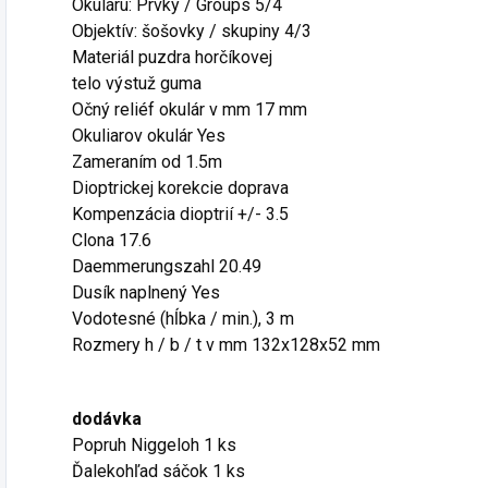
Okuláru: Prvky / Groups 5/4
Objektív: šošovky / skupiny 4/3
Materiál puzdra horčíkovej
telo výstuž guma
Očný reliéf okulár v mm 17 mm
Okuliarov okulár Yes
Zameraním od 1.5m
Dioptrickej korekcie doprava
Kompenzácia dioptrií +/- 3.5
Clona 17.6
Daemmerungszahl 20.49
Dusík naplnený Yes
Vodotesné (hĺbka / min.), 3 m
Rozmery h / b / t v mm 132x128x52 mm
dodávka
Popruh Niggeloh 1 ks
Ďalekohľad sáčok 1 ks