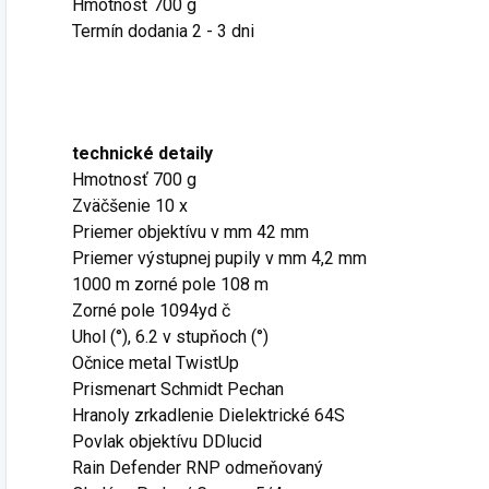
Hmotnosť 700 g
Termín dodania 2 - 3 dni
technické detaily
Hmotnosť 700 g
Zväčšenie 10 x
Priemer objektívu v mm 42 mm
Priemer výstupnej pupily v mm 4,2 mm
1000 m zorné pole 108 m
Zorné pole 1094yd č
Uhol (°), 6.2 v stupňoch (°)
Očnice metal TwistUp
Prismenart Schmidt Pechan
Hranoly zrkadlenie Dielektrické 64S
Povlak objektívu DDlucid
Rain Defender RNP odmeňovaný