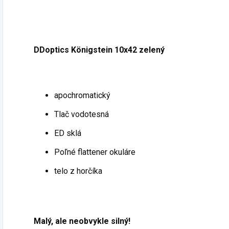
DDoptics Königstein 10x42 zelený
apochromatický
Tlač vodotesná
ED sklá
Poľné flattener okuláre
telo z horčíka
Malý, ale neobvykle silný!