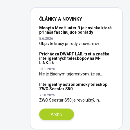
ČLÁNKY A NOVINKY
Meopta MeoHunter B je novinka ktorá
prináša fascinujúce pohľady
5.6.2026
Objavte krásy prírody v novom sv...
Prichádza DWARF LAB, tretia značka
inteligentných teleskopov na M-
LINK.sk
13.1.2026
Nie je žiadnym tajomstvom, že sa...
Inteligentný astronomický teleskop
ZWO Seestar S50
7.10.2025
ZWO Seestar S50 je revolučný, in...
Archív