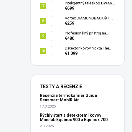
Inteligentný teleskop DWARF
III + originálny statív DWARF 3
€699
Vortex DIAMONDBACK® HD
8X42
€259
Profesionálný prístroj na
vedenie vŕtania Laserliner
€480
CenterScanner Compact
Detektor kovov Nokta The
Legend 2
€1 099
TESTY A RECENZIE
Recenzie termokamier Guide
Sensmart MobIR Air
17.3.2025
Rýchly štart s detektormi kovov
Minelab Equinox 900 a Equinox 700
2.3.2025