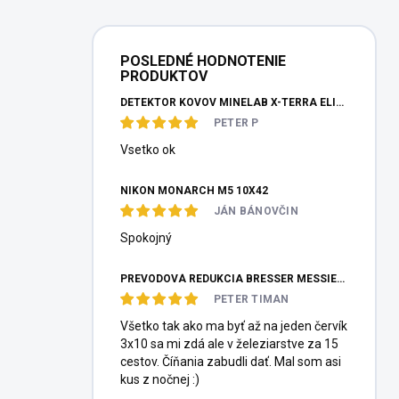
POSLEDNÉ HODNOTENIE
PRODUKTOV
DETEKTOR KOVOV MINELAB X-TERRA ELITE PINPOITER SET
PETER P
Vsetko ok
NIKON MONARCH M5 10X42
JÁN BÁNOVČIN
Spokojný
PREVODOVÁ REDUKCIA BRESSER MESSIER HEXAFOC 1:10
PETER TIMAN
Všetko tak ako ma byť až na jeden červík
3x10 sa mi zdá ale v železiarstve za 15
cestov. Číňania zabudli dať. Mal som asi
kus z nočnej :)