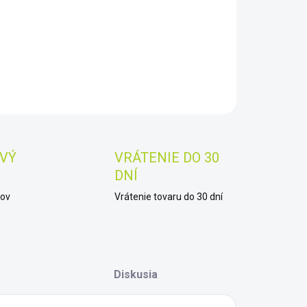
−
+
Pridať do košíka
AILNÉ INFORMÁCIE
OPÝTAŤ SA
STRÁŽIŤ
Uložiť
VÝ
VRÁTENIE DO 30
DNÍ
kov
Vrátenie tovaru do 30 dní
Diskusia