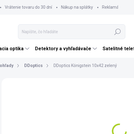
Vrátenie tovaru do 30 dní
Nákup na splátky
Reklamácia tova
Hľadať
cia optika
Detektory a vyhľadávače
Satelitné tel
ohľady
DDoptics
DDoptics Königstein 10x42 zelený
Neohodnotené
Podrobnosti hodnotenia
ZNAČKA:
DDOPT
€
€48
Jedn
DO 
cena