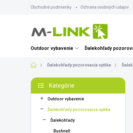
Prejsť
Obchodné podmienky
Ochrana osobných údajov
na
obsah
Outdoor vybavenie
Ďalekohľady pozorova
Domov
Ďalekohľady pozorovacia optika
Ďalek
B
Kategórie
o
Preskočiť
č
kategórie
n
Outdoor vybavenie
ý
Ďalekohľady pozorovacia optika
p
a
Ďalekohľady
n
Bushnell
e