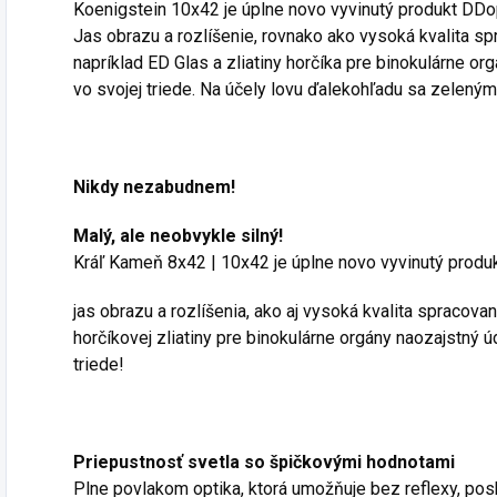
Koenigstein 10x42 je úplne novo vyvinutý produkt DDo
Jas obrazu a rozlíšenie, rovnako ako vysoká kvalita spr
napríklad ED Glas a zliatiny horčíka pre binokulárne or
vo svojej triede. Na účely lovu ďalekohľadu sa zeleným
Nikdy nezabudnem!
Malý, ale neobvykle silný!
Kráľ Kameň 8x42 | 10x42 je úplne novo vyvinutý produ
jas obrazu a rozlíšenia, ako aj vysoká kvalita spracovan
horčíkovej zliatiny pre binokulárne orgány naozajstný ú
triede!
Priepustnosť svetla so špičkovými hodnotami
Plne povlakom optika, ktorá umožňuje bez reflexy, posk