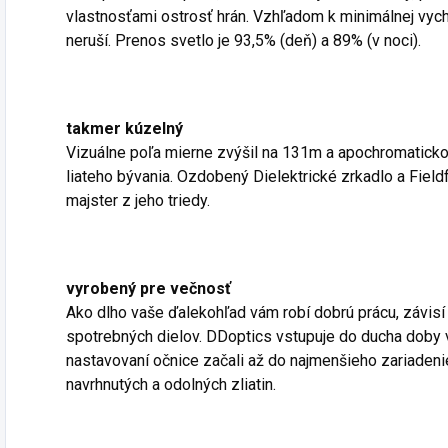
vlastnosťami ostrosť hrán. Vzhľadom k minimálnej vych
neruší. Prenos svetlo je 93,5% (deň) a 89% (v noci).
takmer kúzelný
Vizuálne poľa mierne zvýšil na 131m a apochromaticko
liateho bývania. Ozdobený Dielektrické zrkadlo a Field
majster z jeho triedy.
vyrobený pre večnosť
Ako dlho vaše ďalekohľad vám robí dobrú prácu, závis
spotrebných dielov. DDoptics vstupuje do ducha doby v
nastavovaní očnice začali až do najmenšieho zariadeni
navrhnutých a odolných zliatin.