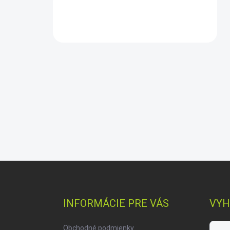
Z
á
p
ä
INFORMÁCIE PRE VÁS
VYH
t
i
Obchodné podmienky