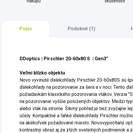
nákupu
skúseností
Popis
Podobné (1)
DDoptics | Pirschler 20-60x80 S | Gen3"
Veľmi blízko objektu
Novo vyvinuté ďalekohľady Pirschler 20-60x80S sú šp
ďalekohľady na pozorovanie za šera a v noci.
Tento ďal
požiadavkám klasického pozorovania vtákov.
Verzia "
na pozorovanie vyššie položených objektov.
Medzi typi
alebo vták na strome.
Šikmý pohľad je tiež zvyčajne l
účely.
Kompaktné a ľahké ďalekohľady Pirschler možno 
na akékoľvek požadované miesto.
Novovypočítaný opti
kontrastný obraz aj za zlých svetelných podmienok a 