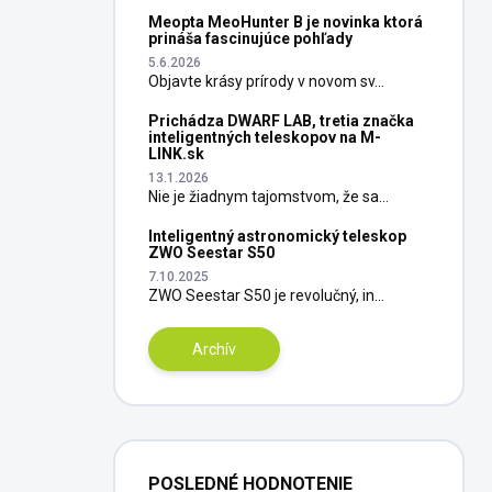
Meopta MeoHunter B je novinka ktorá
prináša fascinujúce pohľady
5.6.2026
Objavte krásy prírody v novom sv...
Prichádza DWARF LAB, tretia značka
inteligentných teleskopov na M-
LINK.sk
13.1.2026
Nie je žiadnym tajomstvom, že sa...
Inteligentný astronomický teleskop
ZWO Seestar S50
7.10.2025
ZWO Seestar S50 je revolučný, in...
Archív
POSLEDNÉ HODNOTENIE