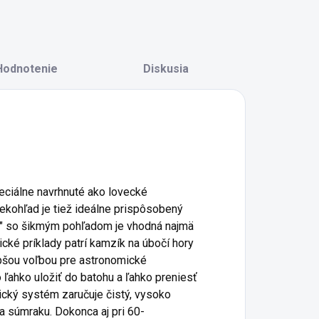
Hodnotenie
Diskusia
eciálne navrhnuté ako lovecké
ekohľad je tiež ideálne prispôsobený
S" so šikmým pohľadom je vhodná najmä
cké príklady patrí kamzík na úbočí hory
epšou voľbou pre astronomické
ľahko uložiť do batohu a ľahko preniesť
cký systém zaručuje čistý, vysoko
za súmraku.
Dokonca aj pri 60-