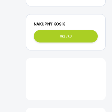
NÁKUPNÝ KOŠÍK
0
ks /
€0