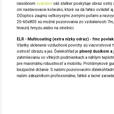
násobnom
zväčšení
váš stalker poskytuje obraz ostrý a
cm nastavovacie koliesko, ktoré sa dá ľahko ovládať aj 
DDoptics zaujmú veľkorysými zornými poľami a nezvy
20-60x80S sú možné pozorovania zo vzdialenosti 7m, 
hniezd, hmyzu alebo na strelnici.
ELR - Multicoating (extra nízky odraz) - fmc povlak
Všetky sklenené-vzduchové povrchy sú viacvrstvové tv
ostrosť obrazu a jas.
Ďalekohľad je
plnený dusíkom a 
zahmlievaniu vo vlhkých podmienkach a náhlym teplot
pre maximálnu robustnosť a mobilitu.
Protišmykové gum
bezpečné držanie.
S našimi pozorovacími ďalekohľadmi
našim zákazníkom profesionálne, ľahké a lacné zariade