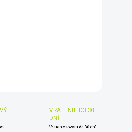
8.2026
−
+
Pridať do košíka
 vyvinuté ďalekohľady Pirschler 20-60x80S sú špeciálne
hnuté ako lovecké ďalekohľady na pozorovanie za šera a
i.
Tento ďalekohľad je tiež ideálne prispôsobený
adavkám klasického pozorovania vtákov.
AILNÉ INFORMÁCIE
OPÝTAŤ SA
STRÁŽIŤ
Uložiť
VÝ
VRÁTENIE DO 30
DNÍ
kov
Vrátenie tovaru do 30 dní