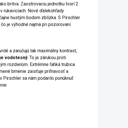
ko britva.
Zaostrovaciu jednotku tvorí 2
v rukaviciach.
Nové ďalekohľady
čajne hustým bodom zblízka.
S Pirschler
čo je výhodné najmä pri pozorovaní
rdé a zaručujú tak maximálny kontrast,
je vodotesný.
To je zárukou proti
ným rozdielom.
Extrémne ľahká trubica
ené brnenie zaisťuje priľnavosť a
 Pirschler sa nám podarilo ponúknuť
nie.