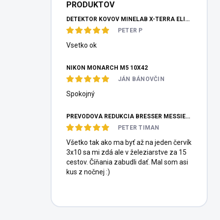
PRODUKTOV
DETEKTOR KOVOV MINELAB X-TERRA ELITE PINPOITER SET
PETER P
Vsetko ok
NIKON MONARCH M5 10X42
JÁN BÁNOVČIN
Spokojný
PREVODOVÁ REDUKCIA BRESSER MESSIER HEXAFOC 1:10
PETER TIMAN
Všetko tak ako ma byť až na jeden červík
3x10 sa mi zdá ale v železiarstve za 15
cestov. Číňania zabudli dať. Mal som asi
kus z nočnej :)