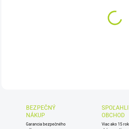
10.
Novo
navr
v noc
poži
DET
BEZPEČNÝ
SPOĽAHLI
NÁKUP
OBCHOD
Garancia bezpečného
Viac ako 15 ro