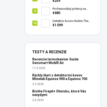
8X42
€259
Profesionálný prístroj na
vedenie vŕtania Laserliner
€480
CenterScanner Compact
Detektor kovov Nokta The
Legend 2
€1 099
TESTY A RECENZIE
Recenzie termokamier Guide
Sensmart MobIR Air
17.3.2025
Rýchly štart s detektormi kovov
Minelab Equinox 900 a Equinox 700
2.3.2025
Biolite Firepit+ Ohnisko, ktoré Vás
nevydymí
2.6.2023