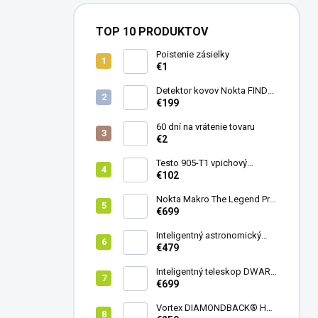
TOP 10 PRODUKTOV
Poistenie zásielky
€1
Detektor kovov Nokta FINDX
Pro
€199
60 dní na vrátenie tovaru
€2
Testo 905-T1 vpichový
teplomer
€102
Nokta Makro The Legend Pro
Pack - model 2024
€699
Inteligentný astronomický
teleskop DwarfLab Dwarf
€479
mini
Inteligentný teleskop DWARF
III + originálny statív DWARF 3
€699
Vortex DIAMONDBACK® HD