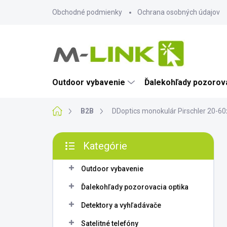
Prejsť
Obchodné podmienky
Ochrana osobných údajov
na
obsah
Outdoor vybavenie
Ďalekohľady pozorova
Domov
B2B
DDoptics monokulár Pirschler 20-6
B
Kategórie
o
Preskočiť
č
kategórie
n
Outdoor vybavenie
ý
Ďalekohľady pozorovacia optika
p
a
Detektory a vyhľadávače
n
Satelitné telefóny
e