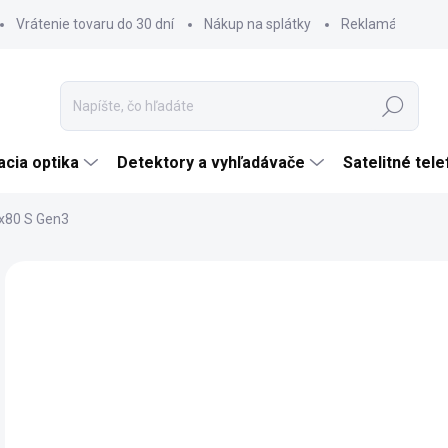
Vrátenie tovaru do 30 dní
Nákup na splátky
Reklamácia tova
Hľadať
cia optika
Detektory a vyhľadávače
Satelitné tel
0x80 S Gen3
Neohodnotené
Podrobnosti hodnotenia
ZNAČKA:
DDOPT
€
€31
Jedn
SK
cena
MÔŽ
DO: