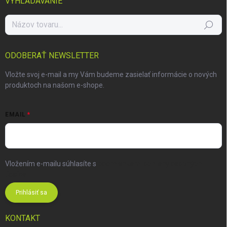
VYHĽADÁVANIE
Hľadať
ODOBERAŤ NEWSLETTER
Vložte svoj e-mail a my Vám budeme zasielať informácie o nových
produktoch na našom e-shope.
EMAIL
Vložením e-mailu súhlasíte s
podmienkami ochrany osobných
údajov
Prihlásiť sa
KONTAKT