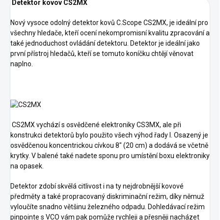
Detektor kovov CS2MX
Nový vysoce odolný detektor kovů C.Scope CS2MX, je ideální pro
všechny hledače, kteří ocení nekompromisní kvalitu zpracování a
také jednoduchost ovládání detektoru. Detektor je ideální jako
první přístroj hledačů, kteří se tomuto koníčku chtějí věnovat
naplno.
CS2MX vychází s osvědčené elektroniky CS3MX, ale při
konstrukci detektorů bylo použito všech výhod řady I. Osazený je
osvědčenou koncentrickou cívkou 8" (20 cm) a dodává se včetně
krytky. V balené také nadete sponu pro umístění boxu elektroniky
na opasek.
Detektor zdobí skvělá citlivost i na ty nejdrobnější kovové
předměty a také propracovaný diskriminační režim, díky němuž
vyloučíte snadno většinu železného odpadu. Dohledávací režim
pinpointe s VCO vám pak pomůže rychleji a přesněji nacházet