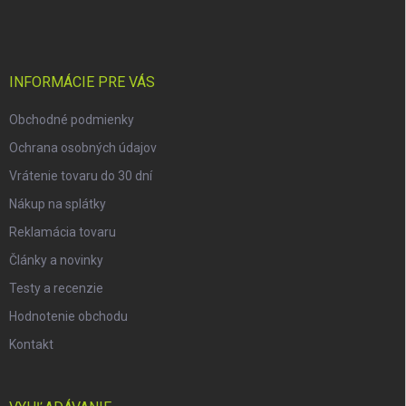
á
p
ä
t
i
INFORMÁCIE PRE VÁS
e
Obchodné podmienky
Ochrana osobných údajov
Vrátenie tovaru do 30 dní
Nákup na splátky
Reklamácia tovaru
Články a novinky
Testy a recenzie
Hodnotenie obchodu
Kontakt