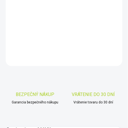
11.8.2026
−
+
Pridať do košíka
CS2MX
DETAILNÉ INFORMÁCIE
OPÝTAŤ SA
STRÁŽIŤ
Uložiť
BEZPEČNÝ NÁKUP
VRÁTENIE DO 30 DNÍ
Garancia bezpečného nákupu
Vrátenie tovaru do 30 dní