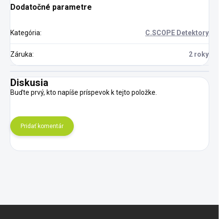
Dodatočné parametre
Kategória
:
C.SCOPE Detektory
Záruka
:
2 roky
Diskusia
Buďte prvý, kto napíše príspevok k tejto položke.
Pridať komentár
Z