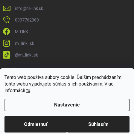
info
@
m-link.sk
0907762069
M-LINK
m_link_sk
@m_link_sk
PRIJÍMAME ONLINE PLATBY
Tento web používa súbory cookie. Ďalším prechádzaním
tohto webu vyjadrujete súhlas s ich používaním. Viac
informácií
tu
.
Nastavenie
Copyright 2026
M-LINK.sk
. Všetky práva vyhradené.
Upraviť nastavenie
cookies
Odmietnuť
Súhlasím
Vytvoril Shoptet