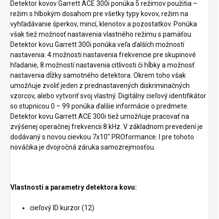
Detektor kovov Garrett ACE 300i ponúka 5 režimov použitia –
režim s hlbokým dosahom pre všetky typy kovov, režim na
vyhľadávanie šperkov, mincí, klenotov a pozostatkov. Ponúka
však tiež možnosť nastavenia vlastného režimu s pamäťou.
Detektor kovu Garrett 300i ponúka veľa ďalších možností
nastavenia: 4 možnosti nastavenia frekvencie pre skupinové
hľadanie, 8 možností nastavenia citlivosti či hĺbky a možnosť
nastavenia dĺžky samotného detektora. Okrem toho však
umožňuje zvoliť jeden z prednastavených diskriminačných
vzorcov, alebo vytvoriť svoj vlastný. Digitálny cieľový identifikátor
so stupnicou 0 – 99 ponúka ďalšie informácie o predmete.
Detektor kovu Garrett ACE 300i tiež umožňuje pracovať na
zvýšenej operačnej frekvencii 8 kHz. V základnom prevedení je
dodávaný s novou cievkou 7x10" PROformance. I pre tohoto
nováčika je dvojročná záruka samozrejmosťou.
Vlastnosti a parametry detektora kovu:
cieľový ID kurzor (12)