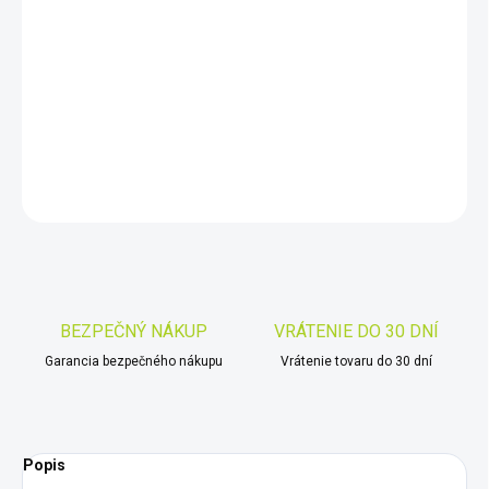
−
+
Pridať do košíka
Garrett ACE 300i + PRO-POINTER
AT
DETAILNÉ INFORMÁCIE
OPÝTAŤ SA
STRÁŽIŤ
Uložiť
BEZPEČNÝ NÁKUP
VRÁTENIE DO 30 DNÍ
Garancia bezpečného nákupu
Vrátenie tovaru do 30 dní
Popis