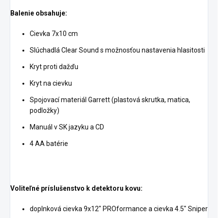
Balenie obsahuje:
Cievka 7x10 cm
Slúchadlá Clear Sound s možnosťou nastavenia hlasitosti
Kryt proti dažďu
Kryt na cievku
Spojovací materiál Garrett (plastová skrutka, matica,
podložky)
Manuál v SK jazyku a CD
4 AA batérie
Voliteľné príslušenstvo k detektoru kovu:
doplnková cievka 9x12" PROformance a cievka 4.5" Sniper