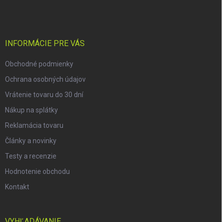
á
p
ä
t
i
INFORMÁCIE PRE VÁS
e
Obchodné podmienky
Ochrana osobných údajov
Vrátenie tovaru do 30 dní
Nákup na splátky
Reklamácia tovaru
Články a novinky
Testy a recenzie
Hodnotenie obchodu
Kontakt
VYHĽADÁVANIE