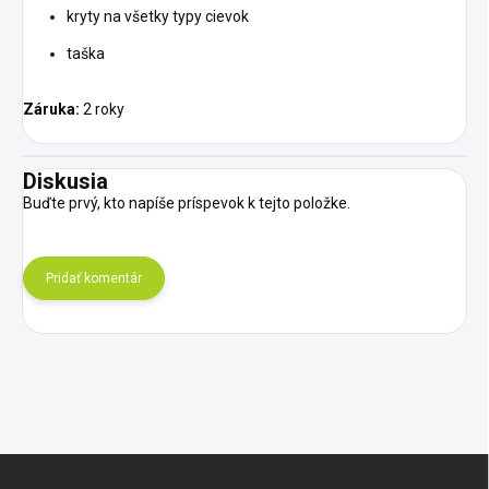
kryty na všetky typy cievok
taška
Záruka:
2 roky
Diskusia
Buďte prvý, kto napíše príspevok k tejto položke.
Pridať komentár
Z