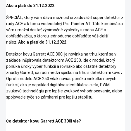
Akcia platí do 31.12.2022
ŠPECIÁL, ktorý vám dáva možnosť si zadovážiť super detektor z
rady ACE a k tomu vodeodolný Pro-Pointer AT. Táto kombinácia
vám umožní dostať výnimočné výsledky s radou ACE a
dohľadávačku, s ktorou jednoducho dohľadáte váš ďalší
nález.
Akcia platí do
31.12.2022
.
Detektor kovu Garrett ACE 300i je novinka na trhu, ktorá sa v
základe inšpirovala detektorom ACE 250. Ide o model, ktorý
ponúka široký výber funkcií a rovnako ako ostatné detektory
značky Garrett, sa radí medzi špičku na trhu s detektormi kovov.
Oproti modelu ACE 250 však naviac ponúka niekoľko nových
funkcií, ako je napríklad digitálna identifikácia cieľa, PWM
zvukovú technológiu pre lepšie zvukové vyhodnocovanie, alebo
spojovacie tyče so zámkami pre lepšiu stabilitu.
Čo detektor kovu Garrett ACE 300i vie?