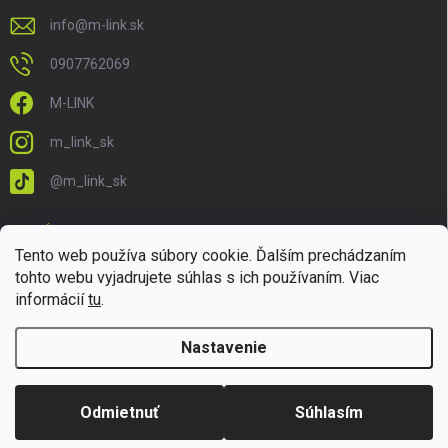
info
@
m-link.sk
0907762069
M-LINK
m_link_sk
@m_link_sk
PRIJÍMAME ONLINE PLATBY
Tento web používa súbory cookie. Ďalším prechádzaním
tohto webu vyjadrujete súhlas s ich používaním. Viac
informácií
tu
.
Nastavenie
Copyright 2026
M-LINK.sk
. Všetky práva vyhradené.
Upraviť nastavenie
cookies
Odmietnuť
Súhlasím
Vytvoril Shoptet