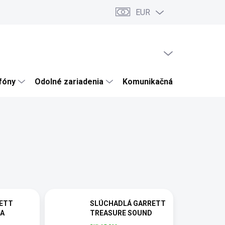
EUR
ru
Články a novinky
Testy a recenzie
Hodnotenie obchodu
PRÁZDNY KOŠÍK
NÁKUPNÝ
KOŠÍK
efóny
Odolné zariadenia
Komunikačná technika
ETT
SLÚCHADLÁ GARRETT
NA
TREASURE SOUND