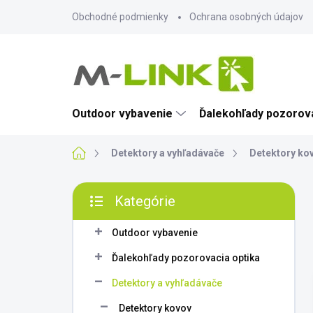
Prejsť
Obchodné podmienky
Ochrana osobných údajov
na
obsah
Outdoor vybavenie
Ďalekohľady pozorova
Domov
Detektory a vyhľadávače
Detektory ko
B
Kategórie
o
Preskočiť
č
kategórie
n
Outdoor vybavenie
ý
Ďalekohľady pozorovacia optika
p
a
Detektory a vyhľadávače
n
Detektory kovov
e