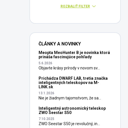
ROZBALIŤ FILTER
ČLÁNKY A NOVINKY
Meopta MeoHunter B je novinka ktorá
prináša fascinujúce pohľady
5.6.2026
Objavte krásy prírody v novom sv...
Prichádza DWARF LAB, tretia značka
inteligentných teleskopov na M-
LINK.sk
13.1.2026
Nie je žiadnym tajomstvom, že sa...
Inteligentný astronomický teleskop
ZWO Seestar S50
7.10.2025
ZWO Seestar S50 je revolučný, in...