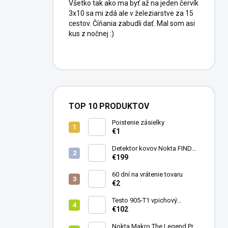
Všetko tak ako ma byť až na jeden červík
3x10 sa mi zdá ale v železiarstve za 15
cestov. Číňania zabudli dať. Mal som asi
kus z nočnej :)
TOP 10 PRODUKTOV
Poistenie zásielky
€1
Detektor kovov Nokta FINDX
Pro
€199
60 dní na vrátenie tovaru
€2
Testo 905-T1 vpichový
teplomer
€102
Nokta Makro The Legend Pro