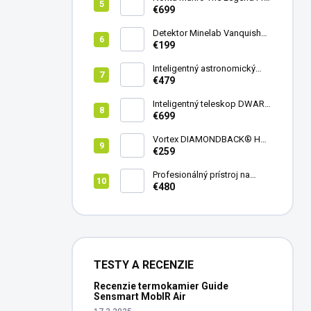
Pack - model 2024
€699
Detektor Minelab Vanquish
340
€199
Inteligentný astronomický
teleskop DwarfLab Dwarf
€479
mini
Inteligentný teleskop DWARF
III + originálny statív DWARF 3
€699
Vortex DIAMONDBACK® HD
8X42
€259
Profesionálný prístroj na
vedenie vŕtania Laserliner
€480
CenterScanner Compact
TESTY A RECENZIE
Recenzie termokamier Guide
Sensmart MobIR Air