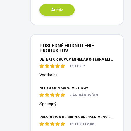
Archív
POSLEDNÉ HODNOTENIE
PRODUKTOV
DETEKTOR KOVOV MINELAB X-TERRA ELITE PINPOITER SET
PETER P
Vsetko ok
NIKON MONARCH M5 10X42
JÁN BÁNOVČIN
Spokojný
PREVODOVÁ REDUKCIA BRESSER MESSIER HEXAFOC 1:10
PETER TIMAN