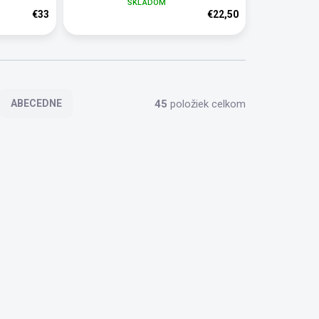
SKLADOM
€33
€22,50
45
položiek celkom
ABECEDNE
1608700
1612500
KLADOM
SKLADOM
T
SLÚCHADLÁ