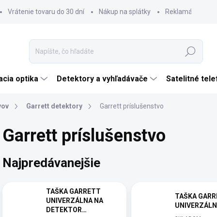
Vrátenie tovaru do 30 dní
Nákup na splátky
Reklamácia tova
Hľadať
cia optika
Detektory a vyhľadávače
Satelitné tel
vov
Garrett detektory
Garrett príslušenstvo
Garrett príslušenstvo
Najpredávanejšie
TAŠKA GARRETT
TAŠKA GARR
UNIVERZÁLNA NA
UNIVERZÁL
DETEKTOR