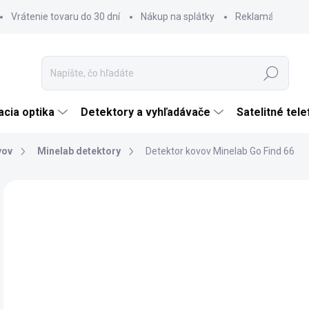
Vrátenie tovaru do 30 dní
Nákup na splátky
Reklamácia tova
Hľadať
cia optika
Detektory a vyhľadávače
Satelitné tel
vov
Minelab detektory
Detektor kovov Minelab Go Find 66
1 hodnotenie
Podrobnosti hodnotenia
ZNAČKA:
MINELAB
TIP
€
ZADARMO
€19
Jedn
SK
cena
MÔŽ