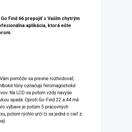
Go Find 66 prepojiť s Vaším chytrým
fesionálna aplikácia, ktorá ešte
torom.
nd Vám pomôže sa presne rozhodovať,
hlboké tóny označujú feromagnetické
kovov. Na LCD sa potom vždy navyše
evkou spadá. Oproti Go-Find 22 a 44 má
. Vo výbave je potom 5 pracovných
u, potom rýchlo určí či sa jedná o cieľ z
rba)