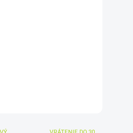
8.2026
−
+
Pridať do košíka
IA ZADADRMO DOSTANE :
Lopatku Minelab a sluchátka
s
 detektor kovov Minelab Go Find 66 je určený pre
najúcich a mierne pokročilých hľadačov. Disponuje radom
očilých funkcií, skvelou citlivosťou a dosahom.
AILNÉ INFORMÁCIE
OPÝTAŤ SA
STRÁŽIŤ
Uložiť
VÝ
VRÁTENIE DO 30