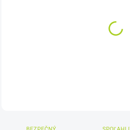
DO:
11.
AKC
Kos
Nový
začí
pokr
DET
BEZPEČNÝ
SPOĽAHLI