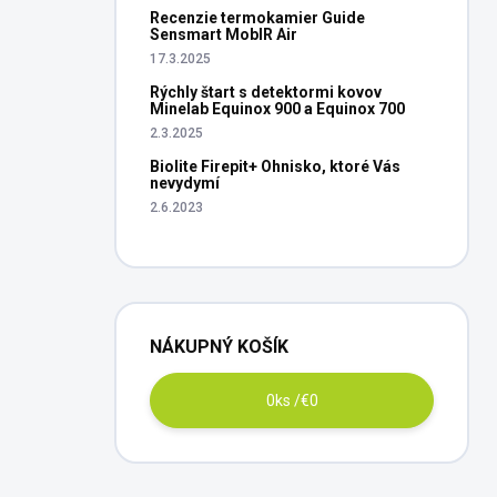
Recenzie termokamier Guide
Sensmart MobIR Air
17.3.2025
Rýchly štart s detektormi kovov
Minelab Equinox 900 a Equinox 700
2.3.2025
Biolite Firepit+ Ohnisko, ktoré Vás
nevydymí
2.6.2023
NÁKUPNÝ KOŠÍK
0
ks /
€0