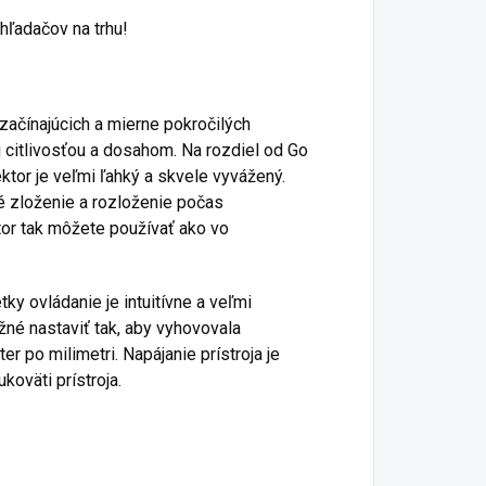
 hľadačov na trhu!
začínajúcich a mierne pokročilých
u citlivosťou a dosahom. Na rozdiel od Go
tor je veľmi ľahký a skvele vyvážený.
é zloženie a rozloženie počas
tor tak môžete používať ako vo
y ovládanie je intuitívne a veľmi
né nastaviť tak, aby vyhovovala
r po milimetri. Napájanie prístroja je
koväti prístroja.