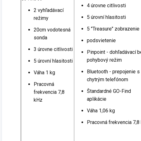
4 úrovne citlivosti
2 vyhľadávací
5 úrovní hlasitosti
režimy
5 "Treasure" zobrazenie
20cm vodotesná
sonda
podsvietenie
3 úrovne citlivosti
Pinpoint - dohľadávací 
pohybový režim
5 úrovní hlasitosti
Bluetooth - prepojenie s
Váha 1 kg
chytrým telefónom
Pracovná
Štandardné GO-Find
frekvencia 7,8
aplikácie
kHz
Váha 1,06 kg
Pracovná frekvencia 7,8