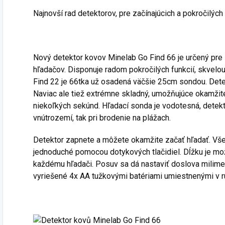
Najnovší rad detektorov, pre začínajúcich a pokročilých
Nový detektor kovov Minelab Go Find 66 je určený pre 
hľadačov. Disponuje radom pokročilých funkcií, skvelo
Find 22 je 66tka už osadená väčšie 25cm sondou. Detek
Naviac ale tiež extrémne skladný, umožňujúce okamžit
niekoľkých sekúnd. Hľadací sonda je vodotesná, detek
vnútrozemí, tak pri brodenie na plážach.
Detektor zapnete a môžete okamžite začať hľadať. Všetk
jednoduché pomocou dotykových tlačidiel. Dĺžku je mož
každému hľadači. Posuv sa dá nastaviť doslova milimete
vyriešené 4x AA tužkovými batériami umiestnenými v ru