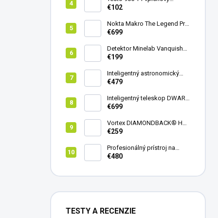
teplomer
€102
Nokta Makro The Legend Pro
Pack - model 2024
€699
Detektor Minelab Vanquish
340
€199
Inteligentný astronomický
teleskop DwarfLab Dwarf
€479
mini
Inteligentný teleskop DWARF
III + originálny statív DWARF 3
€699
Vortex DIAMONDBACK® HD
8X42
€259
Profesionálný prístroj na
vedenie vŕtania Laserliner
€480
CenterScanner Compact
TESTY A RECENZIE