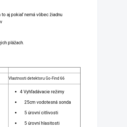
 to aj pokiaľ nemá vôbec žiadnu
ov
ných plážach.
Vlastnosti detektoru Go-Find 66
4 Vyhľadávacie režimy
25cm vodotesná sonda
5 úrovní citlivosti
5 úrovní hlasitosti