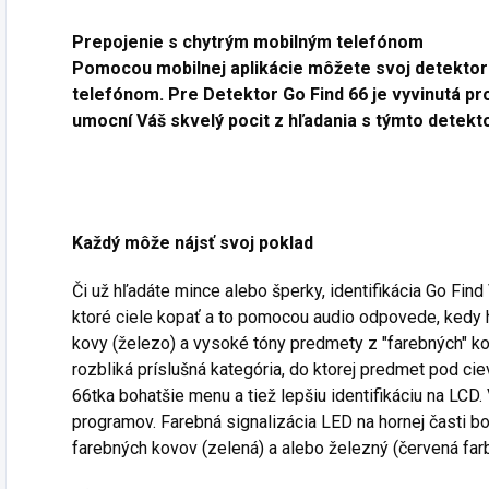
Prepojenie s chytrým mobilným telefónom
Pomocou mobilnej aplikácie môžete svoj detektor 
telefónom. Pre Detektor Go Find 66 je vyvinutá pro
umocní Váš skvelý pocit z hľadania s týmto detek
Každý môže nájsť svoj poklad
Či už hľadáte mince alebo šperky, identifikácia Go Fi
ktoré ciele kopať a to pomocou audio odpovede, kedy 
kovy (železo) a vysoké tóny predmety z "farebných" 
rozbliká príslušná kategória, do ktorej predmet pod ci
66tka bohatšie menu a tiež lepšiu identifikáciu na LCD
programov. Farebná signalizácia LED na hornej časti box
farebných kovov (zelená) a alebo železný (červená fa