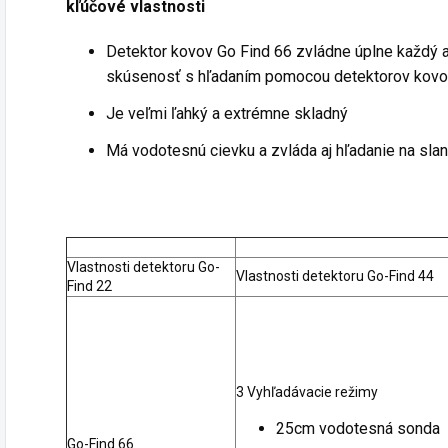
kľúčové vlastnosti
Detektor kovov Go Find 66 zvládne úplne každý a
skúsenosť s hľadaním pomocou detektorov kov
Je veľmi ľahký a extrémne skladný
Má vodotesnú cievku a zvláda aj hľadanie na sla
Vlastnosti detektoru Go-
Vlastnosti detektoru Go-Find 44
Find 22
3 Vyhľadávacie režimy
25cm vodotesná sonda
Go-Find 66