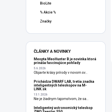
BioLite
% Akcie %
Značky
ČLÁNKY A NOVINKY
Meopta MeoHunter B je novinka ktorá
prináša fascinujúce pohľady
5.6.2026
Objavte krásy prírody v novom sv...
Prichádza DWARF LAB, tretia značka
inteligentných teleskopov na M-
LINK.sk
13.1.2026
Nie je žiadnym tajomstvom, že sa...
Inteligentný astronomický teleskop
ZWO Seestar S50