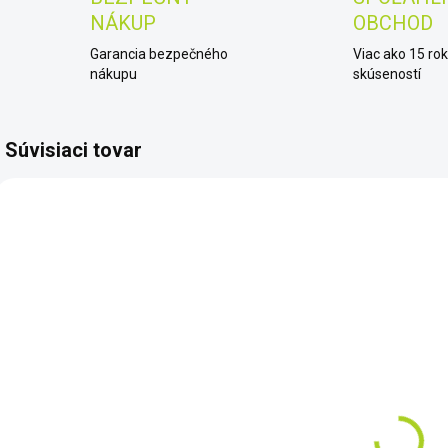
NÁKUP
OBCHOD
Garancia bezpečného
Viac ako 15 ro
nákupu
skúseností
Súvisiaci tovar
M2
M1
SKLADOM
SKLADOM
Dohľadávací
Dohľadávací
detektor
r
detektor
kovov Minelab
p
kovov Minelab
PRO-FIND 15
€80
PRO-FIND 35