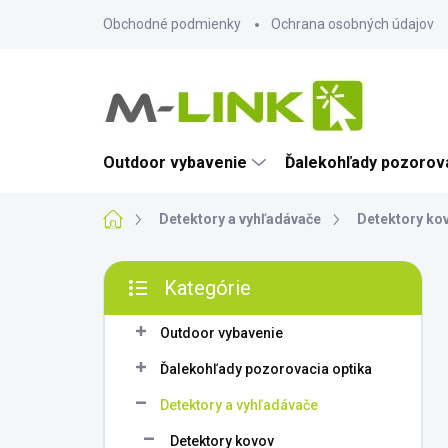
Prejsť
Obchodné podmienky
Ochrana osobných údajov
na
obsah
Outdoor vybavenie
Ďalekohľady pozorova
Domov
Detektory a vyhľadávače
Detektory ko
B
Kategórie
o
Preskočiť
č
kategórie
n
Outdoor vybavenie
ý
Ďalekohľady pozorovacia optika
p
a
Detektory a vyhľadávače
n
Detektory kovov
e