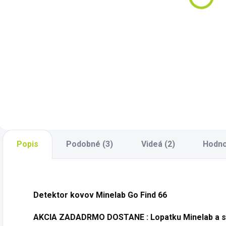
€120
Do košíka
Do košíka
Dohľadávací
S
Dohľadávací
detektor kovov
p
detektor kovov
Minelab PRO-FIND
P
Minelab PRO-FIND
15
p
35.
p
r
S
p
k
Popis
Podobné (3)
Videá (2)
Hodno
v
o
Detektor kovov Minelab Go Find 66
AKCIA
ZADADRMO DOSTANE :
Lopatku Minelab a 