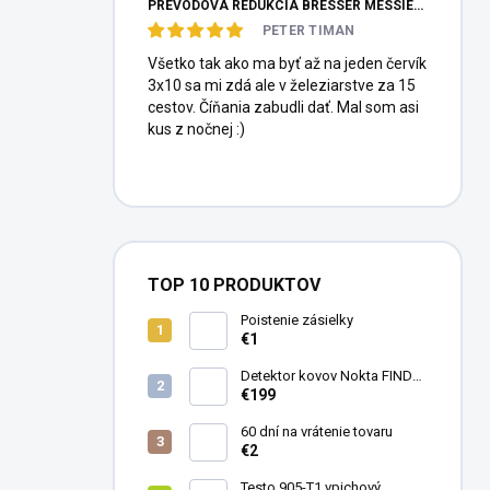
PREVODOVÁ REDUKCIA BRESSER MESSIER HEXAFOC 1:10
PETER TIMAN
Všetko tak ako ma byť až na jeden červík
3x10 sa mi zdá ale v železiarstve za 15
cestov. Číňania zabudli dať. Mal som asi
kus z nočnej :)
TOP 10 PRODUKTOV
Poistenie zásielky
€1
Detektor kovov Nokta FINDX
Pro
€199
60 dní na vrátenie tovaru
€2
Testo 905-T1 vpichový