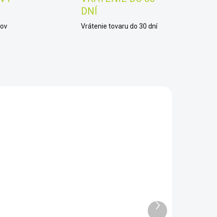
DNÍ
kov
Vrátenie tovaru do 30 dní
LP31
NM5
SKLADOM
SKLADOM
Sada
Dohľadávací
yžovačich
detektor
anvíc
kovov Nokta
Ďalší
Minelab PRO
Pointer NEW
€49
€99
produkt