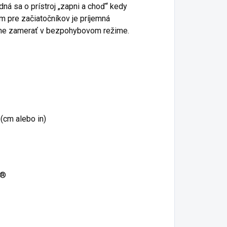
ná sa o prístroj „zapni a choď“ kedy
 pre začiatočníkov je príjemná
esne zamerať v bezpohybovom režime.
(cm alebo in)
e®