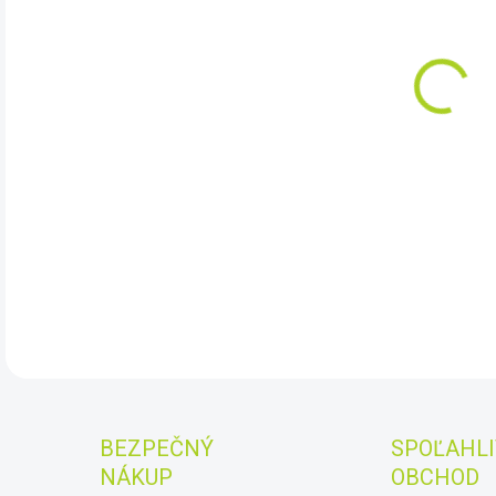
DO:
10.
Dete
ale 
nahr
smer
DET
BEZPEČNÝ
SPOĽAHLI
NÁKUP
OBCHOD