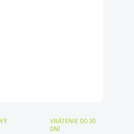
8.2026
−
+
Pridať do košíka
ktor kovov Teknetics Minuteman je prístroj „zapni a choď“,
so skvelým výkonom a tiež cenou.
Detektor v našej ponuke
ádza starší model Lone Star Pro, ktorý vo všetkých
och prekonáva, iba cena zostala rovnaká!
AILNÉ INFORMÁCIE
OPÝTAŤ SA
STRÁŽIŤ
Uložiť
VÝ
VRÁTENIE DO 30
DNÍ