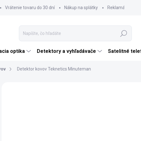
Vrátenie tovaru do 30 dní
Nákup na splátky
Reklamácia tova
Hľadať
cia optika
Detektory a vyhľadávače
Satelitné tel
vov
Detektor kovov Teknetics Minuteman
Neohodnotené
Podrobnosti hodnotenia
ZNAČKA:
TEKNE
NOVINKA
€
€16
Jedn
SK
cena
MÔŽ