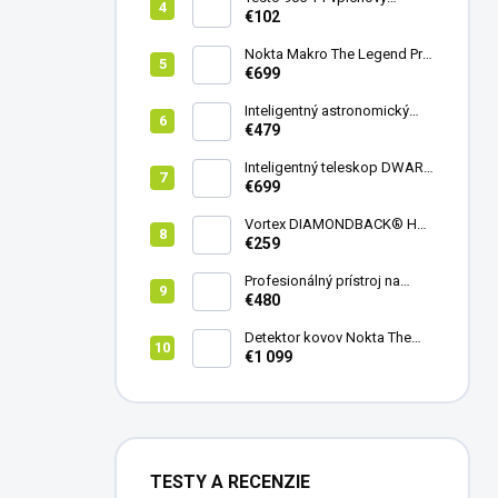
teplomer
€102
Nokta Makro The Legend Pro
Pack - model 2024
€699
Inteligentný astronomický
teleskop DwarfLab Dwarf
€479
mini
Inteligentný teleskop DWARF
III + originálny statív DWARF 3
€699
Vortex DIAMONDBACK® HD
8X42
€259
Profesionálný prístroj na
vedenie vŕtania Laserliner
€480
CenterScanner Compact
Detektor kovov Nokta The
Legend 2
€1 099
TESTY A RECENZIE