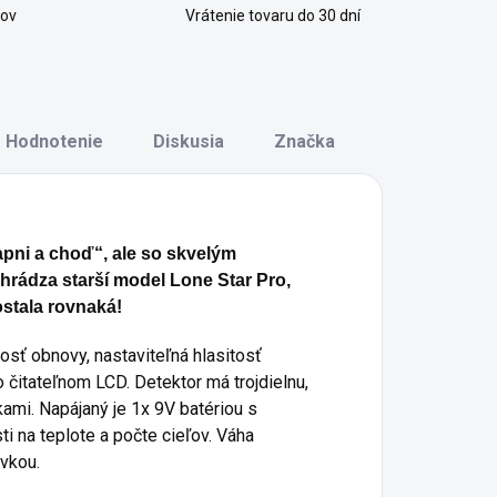
kov
Vrátenie tovaru do 30 dní
Hodnotenie
Diskusia
Značka
apni a choď“, ale so skvelým
hrádza starší model Lone Star Pro,
stala rovnaká!
sť obnovy, nastaviteľná hlasitosť
o čitateľnom LCD.
Detektor má trojdielnu,
kami.
Napájaný je 1x 9V batériou s
ti na teplote a počte cieľov.
Váha
evkou.