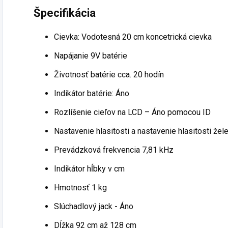
Špecifikácia
Cievka: Vodotesná 20 cm koncetrická cievka
Napájanie 9V batérie
Životnosť batérie cca.
20 hodín
Indikátor batérie: Áno
Rozlíšenie cieľov na LCD – Áno pomocou ID
Nastavenie hlasitosti a nastavenie hlasitosti ž
Prevádzková frekvencia 7,81 kHz
Indikátor hĺbky v cm
Hmotnosť 1 kg
Slúchadlový jack - Áno
Dĺžka 92 cm až 128 cm