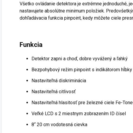
Všetko ovládanie detektora je extrémne jednoduché, jed
nastavujete absolútne minimum položiek.
Predovšetkým
dohľadávacia funkcia pinpoint, kedy môžete ciele pr
Funkcia
Detektor zapni a choď, dobre vyvážený a ľahký
Bezpohybový režim pinpoint s indikátorom hĺbky 
Nastaviteľná diskriminácia
Nastaviteľná citlivosť
Nastaviteľná hlasitosť pre železné ciele Fe-Ton
Veľké LCD s 2 miestnym zobrazením ID čísel
8“ 20 cm vodotesná cievka