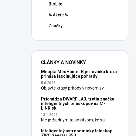
BioLite
% Akcie %
Značky
ČLÁNKY A NOVINKY
Meopta MeoHunter B je novinka ktorá
prináša fascinujúce pohľady
5.6.2026
Objavte krásy prírody v novom sv...
Prichádza DWARF LAB, tretia značka
inteligentných teleskopov na M-
LINK.sk
13.1.2026
Nie je žiadnym tajomstvom, že sa...
Inteligentný astronomický teleskop
ZWO Seestar S50