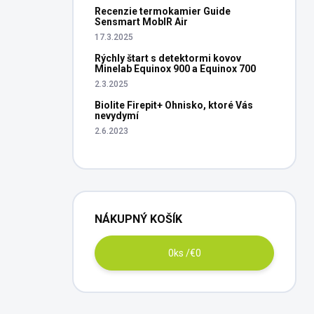
Recenzie termokamier Guide
Sensmart MobIR Air
17.3.2025
Rýchly štart s detektormi kovov
Minelab Equinox 900 a Equinox 700
2.3.2025
Biolite Firepit+ Ohnisko, ktoré Vás
nevydymí
2.6.2023
NÁKUPNÝ KOŠÍK
0
ks /
€0