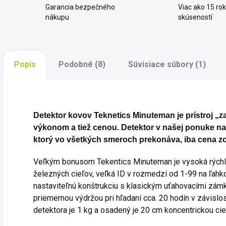
Garancia bezpečného
Viac ako 15 ro
nákupu
skúseností
Popis
Podobné (8)
Súvisiace súbory (1)
Detektor kovov Teknetics Minuteman je prístroj „z
výkonom a tiež cenou. Detektor v našej ponuke na
ktorý vo všetkých smeroch prekonáva, iba cena zo
Veľkým bonusom Tekentics Minuteman je vysoká rýchlo
železných cieľov, veľká ID v rozmedzí od 1-99 na ľahk
nastaviteľnú konštrukciu s klasickým uťahovacími zám
priemernou výdržou pri hľadaní cca.
20 hodín v závislos
detektora je 1 kg a osadený je 20 cm koncentrickou ci