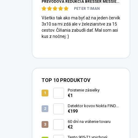
PREVODOVÁ REDUKCIA BRESSER MESSIER HEXAFOC 1:10
PETER TIMAN
Všetko tak ako ma byť až na jeden červík
3x10 sa mi zdá ale v železiarstve za 15
cestov. Číňania zabudli dať. Mal som asi
kus z nočnej :)
TOP 10 PRODUKTOV
Poistenie zásielky
€1
Detektor kovov Nokta FINDX
Pro
€199
60 dní na vrátenie tovaru
€2
Testo 905-T1 vpichový