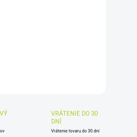
8.2026
−
+
Pridať do košíka
cí prístroj na detekciu nekovových vrstiev a kovových
4 ročná záruka
ladov.
AILNÉ INFORMÁCIE
OPÝTAŤ SA
STRÁŽIŤ
Uložiť
VÝ
VRÁTENIE DO 30
DNÍ
kov
Vrátenie tovaru do 30 dní