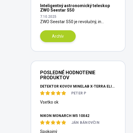
Inteligentný astronomický teleskop
ZWO Seestar S50
7.10.2025
ZWO Seestar S50 je revolučný, in...
Archív
POSLEDNÉ HODNOTENIE
PRODUKTOV
DETEKTOR KOVOV MINELAB X-TERRA ELITE PINPOITER SET
PETER P
Vsetko ok
NIKON MONARCH M5 10X42
JÁN BÁNOVČIN
Spokojný