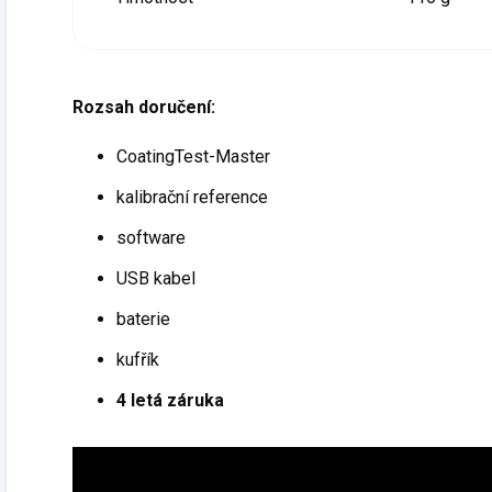
Rozsah doručení:
CoatingTest-Master
kalibrační reference
software
USB kabel
baterie
kufřík
4 letá záruka