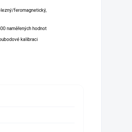
železný/feromagnetický,
 400 naměřených hodnot
oubodové kalibraci