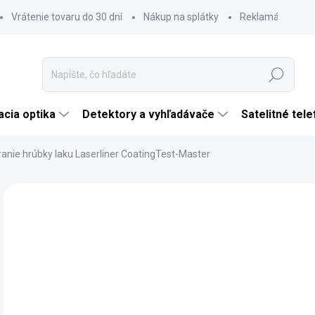
Vrátenie tovaru do 30 dní
Nákup na splátky
Reklamácia tova
Hľadať
cia optika
Detektory a vyhľadávače
Satelitné tel
ranie hrúbky laku Laserliner CoatingTest-Master
Neohodnotené
Podrobnosti hodnotenia
ZNAČKA:
LASERL
TIP
€
ZADARMO
€18
Jedn
SK
cena
MÔŽ