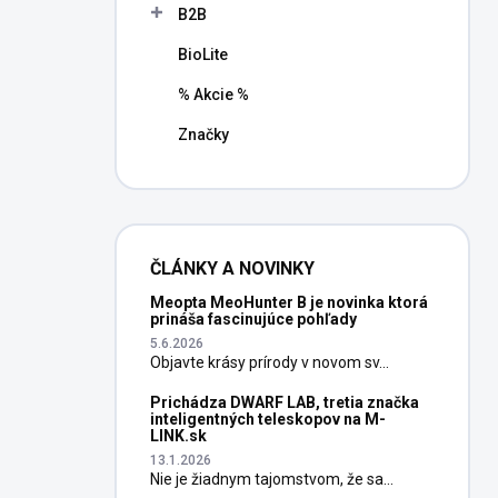
B2B
BioLite
% Akcie %
Značky
ČLÁNKY A NOVINKY
Meopta MeoHunter B je novinka ktorá
prináša fascinujúce pohľady
5.6.2026
Objavte krásy prírody v novom sv...
Prichádza DWARF LAB, tretia značka
inteligentných teleskopov na M-
LINK.sk
13.1.2026
Nie je žiadnym tajomstvom, že sa...