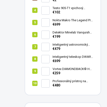
€2
Testo 905-T1 vpichový
teplomer
€102
Nokta Makro The Legend Pro
Pack - model 2024
€699
Detektor Minelab Vanquish
340
€199
Inteligentný astronomický
teleskop DwarfLab Dwarf
€479
mini
Inteligentný teleskop DWARF
III + originálny statív DWARF 3
€699
Vortex DIAMONDBACK® HD
8X42
€259
Profesionálný prístroj na
vedenie vŕtania Laserliner
€480
CenterScanner Compact