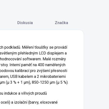
Diskusia
Značka
ých podkladů. Měření tloušťky se provádí
S osvětleným přehledným LCD displejem a
vyhodnocování softwarem. Malé rozměry
rstvy. Interní paměť na 400 naměřených
odovou kalibrací pro zvýšení přesnosti
ftwarem, USB kabelem a 2 mikrobateriemi
µm (µ 3 % + 1 µm), 850-1250 µm (µ 5 %).
pu indukce a vířivých proudů
oceli) a izolační (barvy, eloxované