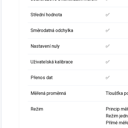
Střední hodnota
✅
Směrodatná odchylka
✅
Nastavení nuly
✅
Uživatelská kalibrace
✅
Přenos dat
✅
Měřená proměnná
Tloušťka p
Režim
Princip mě
Režim jedn
Přímé měře