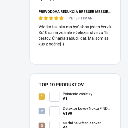
PREVODOVÁ REDUKCIA BRESSER MESSIER HEXAFOC 1:10
PETER TIMAN
Všetko tak ako ma byť až na jeden červík
3x10 sa mi zdá ale v železiarstve za 15
cestov. Číňania zabudli dať. Mal som asi
kus z nočnej :)
TOP 10 PRODUKTOV
Poistenie zásielky
€1
Detektor kovov Nokta FINDX
Pro
€199
60 dní na vrátenie tovaru