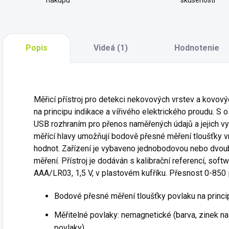
nákupu
skúseností
Popis
Videá (1)
Hodnotenie
Měřicí přístroj pro detekci nekovových vrstev a kovov
na principu indikace a vířivého elektrického proudu. 
USB rozhraním pro přenos naměřených údajů a jejich 
měřící hlavy umožňují bodově přesné měření tloušťky v
hodnot. Zařízení je vybaveno jednobodovou nebo dvoub
měření. Přístroj je dodáván s kalibrační referencí, so
AAA/LR03, 1,5 V, v plastovém kufříku. Přesnost 0-850 
Bodové přesné měření tloušťky povlaku na princi
Měřitelné povlaky: nemagnetické (barva, zinek na 
povlaky)