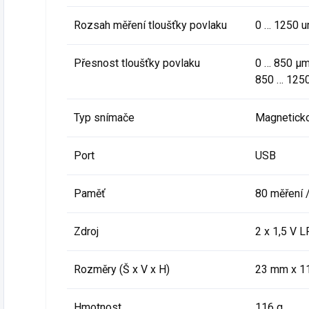
Rozsah měření tloušťky povlaku
0 … 1250 
Přesnost tloušťky povlaku
0 … 850 μm
850 … 1250
Typ snímače
Magneticko-
Port
USB
Paměť
80 měření 
Zdroj
2 x 1,5 V 
Rozměry (Š x V x H)
23 mm x 1
Hmotnost
116 g