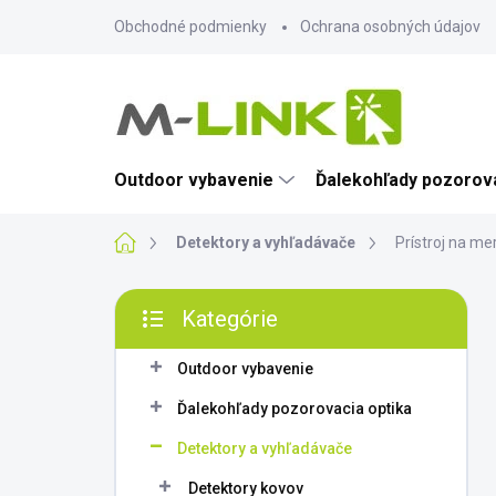
Prejsť
Obchodné podmienky
Ochrana osobných údajov
na
obsah
Outdoor vybavenie
Ďalekohľady pozorova
Domov
Detektory a vyhľadávače
Prístroj na me
B
Kategórie
o
Preskočiť
č
kategórie
n
Outdoor vybavenie
ý
Ďalekohľady pozorovacia optika
p
a
Detektory a vyhľadávače
n
Detektory kovov
e