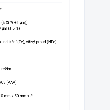
um
 (± (3 % +1 μm))
 μm (± 5 %)
indukční (Fe), vířivý proud (NFe)
/ režim
LR03 (AAA)
10 mm x 50 mm x #