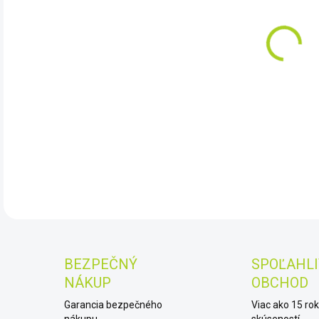
DO:
11.
Mera
podk
DET
BEZPEČNÝ
SPOĽAHLI
NÁKUP
OBCHOD
Garancia bezpečného
Viac ako 15 ro