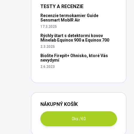
TESTY A RECENZIE
Recenzie termokamier Guide
Sensmart MobIR Air
17.3.2025
Rýchly štart s detektormi kovov
Minelab Equinox 900 a Equinox 700
2.3.2025
Biolite Firepit+ Ohnisko, ktoré Vás
nevydymí
2.6.2023
NÁKUPNÝ KOŠÍK
0
ks /
€0