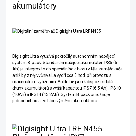
akumulátory
Digisight Ultra využívá pokročilý autonomním napájecí
systém B-pack. Standardní nabíjecí akumulátor IPS5 (5
Ah) je integrován do speciálního otvoru v těle zaměřovače,
aniž by z něj vyčníval, a vydři cca 5 hod. při provozu s
maximálním vytížením. Volitelně jsou k dispozici další
druhy akumulátorů s vyšší kapacitou IPS7 (6,5 Ah), IPS10
(10Ah) a IPS14 (13,2Ah). Systém B-pack umožňuje
jednoduchou a rychlou výměnu akumulátoru.