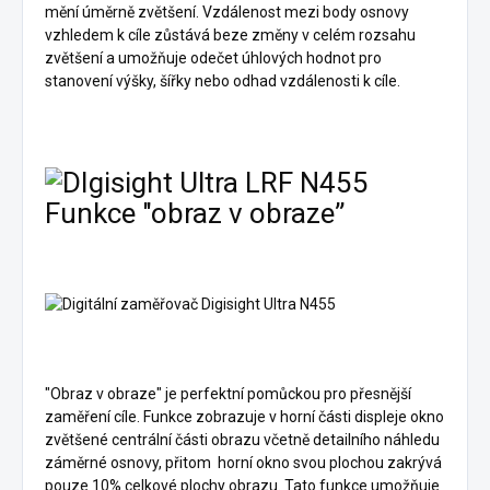
mění úměrně zvětšení. Vzdálenost mezi body osnovy
vzhledem k cíle zůstává beze změny v celém rozsahu
zvětšení a umožňuje odečet úhlových hodnot pro
stanovení výšky, šířky nebo odhad vzdálenosti k cíle.
Funkce "obraz v obraze”
"Obraz v obraze" je perfektní pomůckou pro přesnější
zaměření cíle. Funkce zobrazuje v horní části displeje okno
zvětšené centrální části obrazu včetně detailního náhledu
záměrné osnovy, přitom horní okno svou plochou zakrývá
pouze 10% celkové plochy obrazu. Tato funkce umožňuje