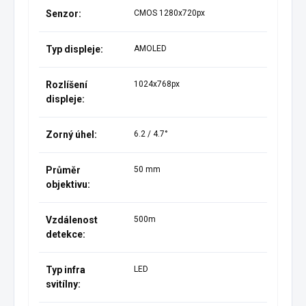
Senzor:
CMOS 1280x720px
Typ displeje:
AMOLED
Rozlíšení
1024x768px
displeje:
Zorný úhel:
6.2 / 4.7°
Průměr
50 mm
objektivu:
Vzdálenost
500m
detekce:
Typ infra
LED
svitílny: