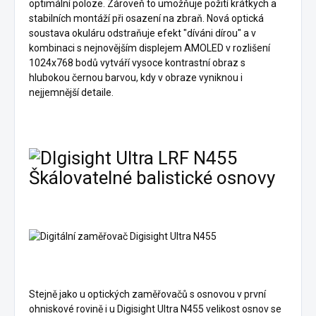
optimální poloze. Zároveň to umožňuje požití krátkych a
stabilních montáží při osazení na zbraň. Nová optická
soustava okuláru odstraňuje efekt "díváni dírou" a v
kombinaci s nejnovějším displejem AMOLED v rozlišení
1024x768 bodů vytváří vysoce kontrastní obraz s
hlubokou černou barvou, kdy v obraze vyniknou i
nejjemnější detaile.
Škálovatelné balistické osnovy
Stejně jako u optických zaměřovačů s osnovou v první
ohniskové rovině i u Digisight Ultra N455 velikost osnov se