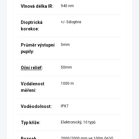
Vlnová délka IR:
940 nm
Dioptrická
+/- 5dioptrie
korekce:
Průměr výstupní
5mm
pupily:
Oční reliéf
:
50mm
Vzdálenost
1000 m
měření:
Voděodolnost:
IPX7
Typ kříže:
Elektronický, 10 typů
Rozsah
2000/2000 mm ve 100m (H/V)