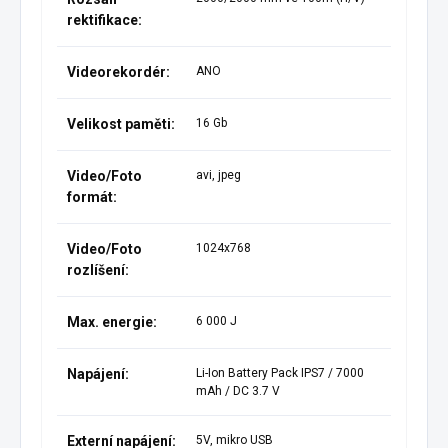
rektifikace:
Videorekordér:
ANO
Velikost paměti:
16 Gb
Video/Foto
avi, jpeg
formát:
Video/Foto
1024x768
rozlíšení:
Max. energie:
6 000 J
Napájení:
Li-Ion Battery Pack IPS7 / 7000
mAh / DC 3.7 V
Externí napájení:
5V, mikro USB