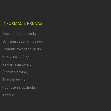
á
p
ä
t
i
INFORMÁCIE PRE VÁS
e
Obchodné podmienky
Ochrana osobných údajov
Vrátenie tovaru do 30 dní
Nákup na splátky
Reklamácia tovaru
Články a novinky
Testy a recenzie
Hodnotenie obchodu
Kontakt