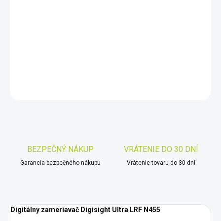
−
+
Pridať do košíka
Ultra LRF N455
DETAILNÉ INFORMÁCIE
OPÝTAŤ SA
STRÁŽIŤ
Uložiť
BEZPEČNÝ NÁKUP
VRÁTENIE DO 30 DNÍ
Garancia bezpečného nákupu
Vrátenie tovaru do 30 dní
Digitálny zameriavač Digisight Ultra LRF N455