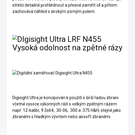
střelci detailně prohlédnout a přesně zamířit cíl a přitom
zachovává náhled s širokým zorným polem.
Vysoká odolnost na zpětné rázy
Digisight Ultra je koncipován k použití s širší řadou zbrani
včetně vysoce výkonných ráží s velkým zpětným rázem
např. 12-kalibr, 9.3x64, .30-06, .300 a .375 H&H, stejně jako
zbraněmi s hladkým vývrtem nebo airsoft zbraněmi.