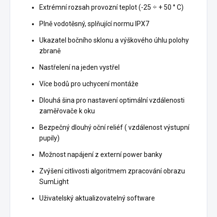
Extrémní rozsah provozní teplot (-25 ÷ + 50 ° C)
Plně vodotěsný, splňující normu IPX7
Ukazatel bočního sklonu a výškového úhlu polohy
zbraně
Nastřelení na jeden vystřel
Více bodů pro uchycení montáže
Dlouhá šina pro nastavení optimální vzdálenosti
zaměřovače k oku
Bezpečný dlouhý oční reliéf ( vzdálenost výstupní
pupily)
Možnost napájení z externí power banky
Zvýšení citlivosti algoritmem zpracování obrazu
SumLight
Uživatelský aktualizovatelný software