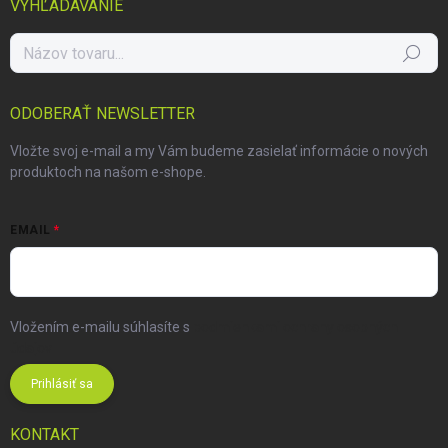
VYHĽADÁVANIE
Hľadať
ODOBERAŤ NEWSLETTER
Vložte svoj e-mail a my Vám budeme zasielať informácie o nových
produktoch na našom e-shope.
EMAIL
Vložením e-mailu súhlasíte s
podmienkami ochrany osobných
údajov
Prihlásiť sa
KONTAKT