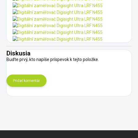
Diskusia
Buďte prvý, kto napíše príspevok k tejto položke.
Pridať komentár
Z