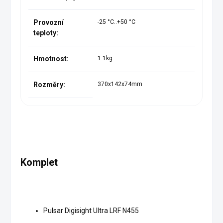
Provozní
-25 °C..+50 °C
teploty:
Hmotnost:
1.1kg
Rozměry:
370x142x74mm
Komplet
Pulsar Digisight Ultra LRF N455