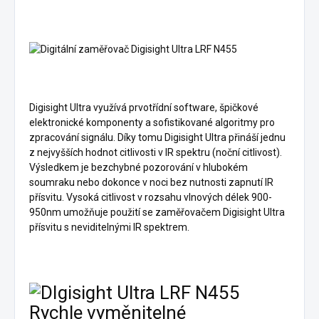
Digisight Ultra využívá prvotřídní software, špičkové
elektronické komponenty a sofistikované algoritmy pro
zpracování signálu. Díky tomu Digisight Ultra přináší jednu
z nejvyšších hodnot citlivosti v IR spektru (noční citlivost).
Výsledkem je bezchybné pozorování v hlubokém
soumraku nebo dokonce v noci bez nutnosti zapnutí IR
přísvitu. Vysoká citlivost v rozsahu vlnových délek 900-
950nm umožňuje použití se zaměřovačem Digisight Ultra
přísvitu s neviditelnými IR spektrem.
Rychle vyměnitelné