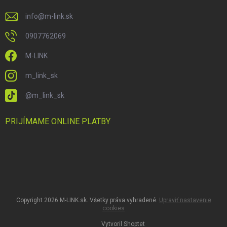
info
@
m-link.sk
0907762069
M-LINK
m_link_sk
@m_link_sk
PRIJÍMAME ONLINE PLATBY
Copyright 2026
M-LINK.sk
. Všetky práva vyhradené.
Upraviť nastavenie
cookies
Vytvoril Shoptet