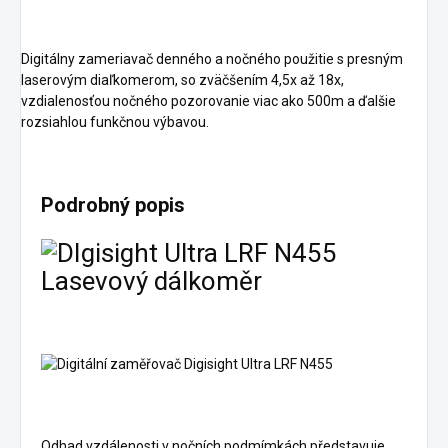
Digitálny zameriavač denného a nočného použitie s presným
laserovým diaľkomerom, so zväčšením 4,5x až 18x,
vzdialenosťou nočného pozorovanie viac ako 500m a ďalšie
rozsiahlou funkčnou výbavou.
Podrobný popis
Lasevový dálkoměr
Odhad vzdálenosti v nočních podmímkách představuje