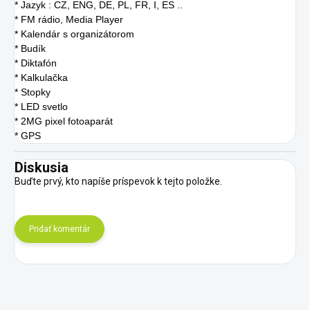
* Jazyk : CZ, ENG, DE, PL, FR, I, ES ..
* FM rádio, Media Player
* Kalendár s organizátorom
* Budík
* Diktafón
* Kalkulačka
* Stopky
* LED svetlo
* 2MG pixel fotoaparát
* GPS
Diskusia
Buďte prvý, kto napíše príspevok k tejto položke.
Pridať komentár