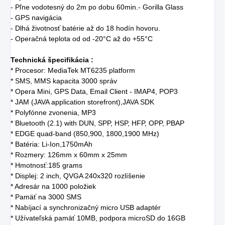
- Pľne vodotesný do 2m po dobu 60min.- Gorilla Glass
- GPS navigácia
- Dlhá životnosť batérie až do 18 hodín hovoru.
- Operačná teplota od od -20°C až do +55°C
Technická špecifikácia :
* Procesor: MediaTek MT6235 platform
* SMS, MMS kapacita 3000 správ
* Opera Mini, GPS Data, Email Client - IMAP4, POP3
* JAM (JAVA application storefront),JAVA SDK
* Polyfónne zvonenia, MP3
* Bluetooth (2.1) with DUN, SPP, HSP, HFP, OPP, PBAP
* EDGE quad-band (850,900, 1800,1900 MHz)
* Batéria: Li-Ion,1750mAh
* Rozmery: 126mm x 60mm x 25mm
* Hmotnosť:185 grams
* Displej: 2 inch, QVGA 240x320 rozlíšenie
* Adresár na 1000 položiek
* Pamäť na 3000 SMS
* Nabíjací a synchronizačný micro USB adaptér
* Užívateľská pamäť 10MB, podpora microSD do 16GB