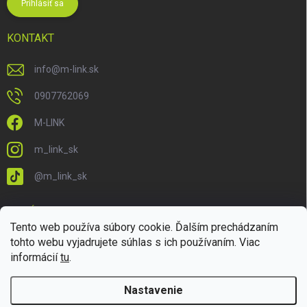
Prihlásiť sa
KONTAKT
info
@
m-link.sk
0907762069
M-LINK
m_link_sk
@m_link_sk
PRIJÍMAME ONLINE PLATBY
Tento web používa súbory cookie. Ďalším prechádzaním
tohto webu vyjadrujete súhlas s ich používaním. Viac
informácií
tu
.
Nastavenie