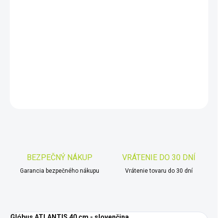
−
+
Pridať do košíka
Svietiaci glóbus o priemere 40 cm, kartografia fyzicko/politická,
slovenčina
DETAILNÉ INFORMÁCIE
OPÝTAŤ SA
STRÁŽIŤ
Uložiť
BEZPEČNÝ NÁKUP
VRÁTENIE DO 30 DNÍ
Garancia bezpečného nákupu
Vrátenie tovaru do 30 dní
Glóbus ATLANTIS 40 cm - slovenčina