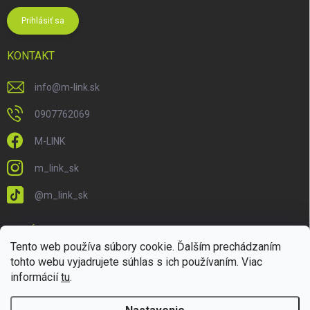
Prihlásiť sa
KONTAKT
info
@
m-link.sk
0907762069
M-LINK
m_link_sk
@m_link_sk
PRIJÍMAME ONLINE PLATBY
Tento web používa súbory cookie. Ďalším prechádzaním
tohto webu vyjadrujete súhlas s ich používaním. Viac
informácií
tu
.