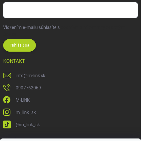
Vložením e-mailu súhlasíte s
podmienkami ochrany osobných
údajov
Prihlásiť sa
KONTAKT
info
@
m-link.sk
0907762069
M-LINK
m_link_sk
@m_link_sk
PRIJÍMAME ONLINE PLATBY