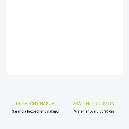
DORUČIŤ DO:
10.8.2026
−
+
Pridať do košíka
Jobe Chipper prináša úplne nový význam zábavy na vode.
DETAILNÉ INFORMÁCIE
OPÝTAŤ SA
STRÁŽIŤ
Uložiť
BEZPEČNÝ NÁKUP
VRÁTENIE DO 30 DNÍ
Garancia bezpečného nákupu
Vrátenie tovaru do 30 dní