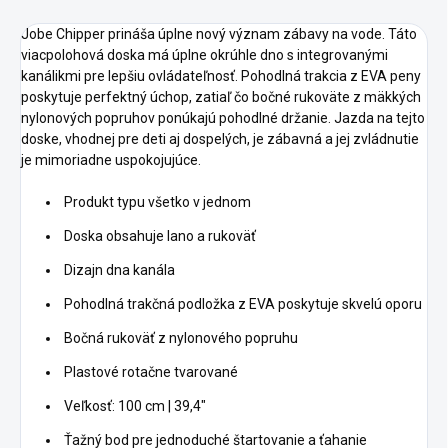
Jobe Chipper prináša úplne nový význam zábavy na vode. Táto
viacpolohová doska má úplne okrúhle dno s integrovanými
kanálikmi pre lepšiu ovládateľnosť. Pohodlná trakcia z EVA peny
poskytuje perfektný úchop, zatiaľ čo bočné rukoväte z mäkkých
nylonových popruhov ponúkajú pohodlné držanie. Jazda na tejto
doske, vhodnej pre deti aj dospelých, je zábavná a jej zvládnutie
je mimoriadne uspokojujúce.
Produkt typu všetko v jednom
Doska obsahuje lano a rukoväť
Dizajn dna kanála
Pohodlná trakčná podložka z EVA poskytuje skvelú oporu
Bočná rukoväť z nylonového popruhu
Plastové rotačne tvarované
Veľkosť: 100 cm | 39,4"
Ťažný bod pre jednoduché štartovanie a ťahanie