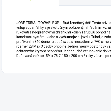
JOBE TRIBAL TOWABLE 3P Buď kmeňový šéf! Tento prívesný v
vstup super ľahký a je skutočným obľúbeným hľadáním vzrušeni
rukovätí s neoprénovými chráničmi kolien zaručujú pohodlné 
konektoru systému Jobe a vychutnajte si jazdu. Tribal je zab
prešívaním 840 denier a dodáva sa s meradlom z PVC s mera
rozmer 28 Max 3 osoby prípojné Jednosmerný bostonový vent
ochranným krytom neoprénu Jednoduché vstupovanie do vzdu
Deflovaná veľkosť: 59 'x 78,7' 150 x 200 cm 3 roky záruka po