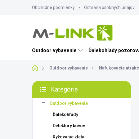
Prejsť
Obchodné podmienky
Ochrana osobných údajov
na
obsah
Outdoor vybavenie
Ďalekohľady pozorova
Domov
Outdoor vybavenie
Nafukovacie atrakc
B
Kategórie
o
Preskočiť
č
kategórie
n
Outdoor vybavenie
ý
Ďalekohľady
p
a
Detektory kovov
n
Ryžovanie zlata
e