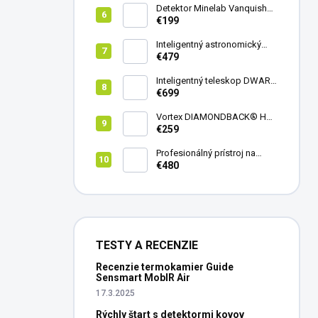
Detektor Minelab Vanquish
340
€199
Inteligentný astronomický
teleskop DwarfLab Dwarf
€479
mini
Inteligentný teleskop DWARF
III + originálny statív DWARF 3
€699
Vortex DIAMONDBACK® HD
8X42
€259
Profesionálný prístroj na
vedenie vŕtania Laserliner
€480
CenterScanner Compact
TESTY A RECENZIE
Recenzie termokamier Guide
Sensmart MobIR Air
17.3.2025
Rýchly štart s detektormi kovov