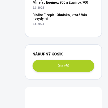
Minelab Equinox 900 a Equinox 700
2.3.2025
Biolite Firepit+ Ohnisko, ktoré Vás
nevydymí
2.6.2023
NÁKUPNÝ KOŠÍK
0
ks /
€0