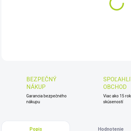
11.
DET
BEZPEČNÝ
SPOĽAHLI
NÁKUP
OBCHOD
Garancia bezpečného
Viac ako 15 ro
nákupu
skúseností
Popis
Hodnotenie