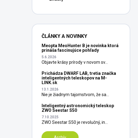
ČLÁNKY A NOVINKY
Meopta MeoHunter B je novinka ktorá
prináša fascinujúce pohľady
5.6.2026
Objavte krásy prírody v novom sv...
Prichádza DWARF LAB, tretia značka
inteligentných teleskopov na M-
LINK.sk
13.1.2026
Nie je žiadnym tajomstvom, že sa...
Inteligentný astronomický teleskop
ZWO Seestar S50
7.10.2025
ZWO Seestar S50 je revolučný, in...
Archív