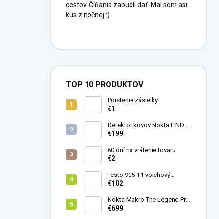
cestov. Číňania zabudli dať. Mal som asi
kus z nočnej :)
TOP 10 PRODUKTOV
Poistenie zásielky
€1
Detektor kovov Nokta FINDX
Pro
€199
60 dní na vrátenie tovaru
€2
Testo 905-T1 vpichový
teplomer
€102
Nokta Makro The Legend Pro
Pack - model 2024
€699