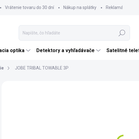
Vrátenie tovaru do 30 dní
Nákup na splátky
Reklamácia tova
Hľadať
cia optika
Detektory a vyhľadávače
Satelitné tel
ie
JOBE TRIBAL TOWABLE 3P
Neohodnotené
Podrobnosti hodnotenia
ZNAČKA:
JOBE
€
€23
Jedn
SK
cena
MÔŽ
DO: