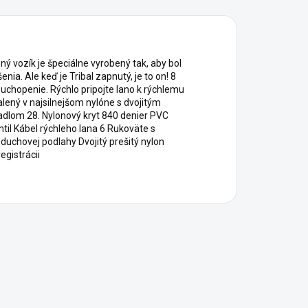
ozík je špeciálne vyrobený tak, aby bol
a. Ale keď je Tribal zapnutý, je to on! 8
uchopenie. Rýchlo pripojte lano k rýchlemu
alený v najsilnejšom nylóne s dvojitým
dlom 28. Nylonový kryt 840 denier PVC
il Kábel rýchleho lana 6 Rukoväte s
chovej podlahy Dvojitý prešitý nylon
 registrácii