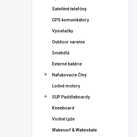
l
Satelitné telefóny
GPS komunikátory
Vysielačky
Outdoor varenie
Svietidlá
Externé batérie
Nafukovacie Člny
Lodné motory
SUP Paddleboardy
Kneeboard
Vodné Lyže
Wakesurf & Wakeskate