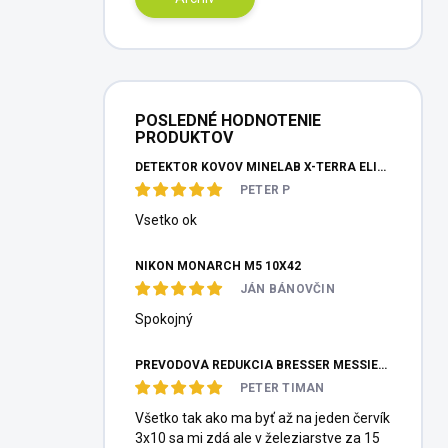
POSLEDNÉ HODNOTENIE
PRODUKTOV
DETEKTOR KOVOV MINELAB X-TERRA ELITE PINPOITER SET
PETER P
Vsetko ok
NIKON MONARCH M5 10X42
JÁN BÁNOVČIN
Spokojný
PREVODOVÁ REDUKCIA BRESSER MESSIER HEXAFOC 1:10
PETER TIMAN
Všetko tak ako ma byť až na jeden červík
3x10 sa mi zdá ale v železiarstve za 15