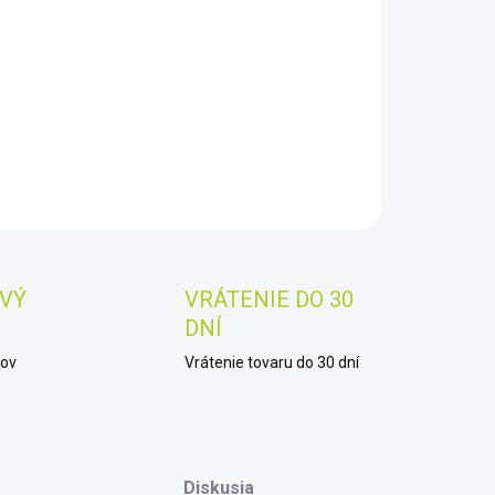
8.2026
−
+
Pridať do košíka
AILNÉ INFORMÁCIE
OPÝTAŤ SA
STRÁŽIŤ
Uložiť
VÝ
VRÁTENIE DO 30
DNÍ
kov
Vrátenie tovaru do 30 dní
Diskusia