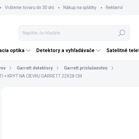
Vrátenie tovaru do 30 dní
Nákup na splátky
Reklamácia tova
Hľadať
cia optika
Detektory a vyhľadávače
Satelitné tel
vov
Garrett detektory
Garrett príslušenstvo
I + KRYT NA CIEVKU GARRETT 22X28 CM
Neohodnotené
Podrobnosti hodnotenia
ZNAČKA:
GARRE
€
€13
Jedn
SK
cena
MÔŽ