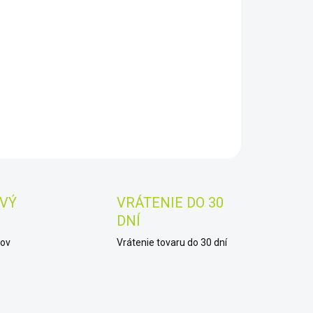
8.2026
−
+
Pridať do košíka
AILNÉ INFORMÁCIE
OPÝTAŤ SA
STRÁŽIŤ
Uložiť
VÝ
VRÁTENIE DO 30
DNÍ
kov
Vrátenie tovaru do 30 dní