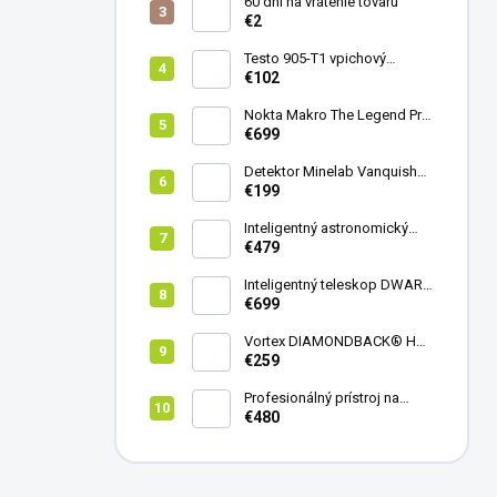
60 dní na vrátenie tovaru
€2
Testo 905-T1 vpichový
teplomer
€102
Nokta Makro The Legend Pro
Pack - model 2024
€699
Detektor Minelab Vanquish
340
€199
Inteligentný astronomický
teleskop DwarfLab Dwarf
€479
mini
Inteligentný teleskop DWARF
III + originálny statív DWARF 3
€699
Vortex DIAMONDBACK® HD
8X42
€259
Profesionálný prístroj na
vedenie vŕtania Laserliner
€480
CenterScanner Compact