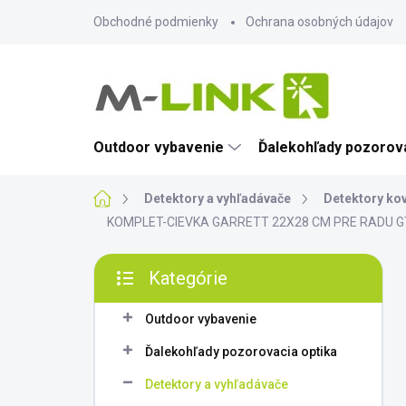
Prejsť
Obchodné podmienky
Ochrana osobných údajov
na
obsah
Outdoor vybavenie
Ďalekohľady pozorova
Domov
Detektory a vyhľadávače
Detektory ko
KOMPLET-CIEVKA GARRETT 22X28 CM PRE RADU GT
B
Kategórie
o
Preskočiť
č
kategórie
n
Outdoor vybavenie
ý
Ďalekohľady pozorovacia optika
p
a
Detektory a vyhľadávače
n