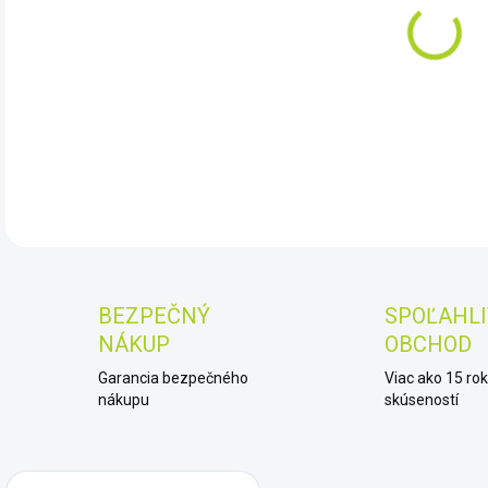
DO:
11.
DET
BEZPEČNÝ
SPOĽAHLI
NÁKUP
OBCHOD
Garancia bezpečného
Viac ako 15 ro
nákupu
skúseností