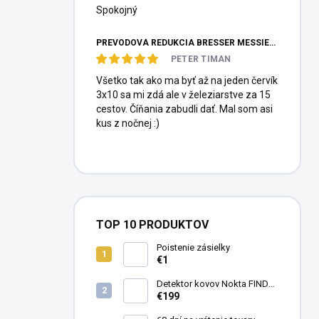
Spokojný
PREVODOVÁ REDUKCIA BRESSER MESSIER HEXAFOC 1:10
PETER TIMAN
Všetko tak ako ma byť až na jeden červík
3x10 sa mi zdá ale v železiarstve za 15
cestov. Číňania zabudli dať. Mal som asi
kus z nočnej :)
TOP 10 PRODUKTOV
Poistenie zásielky
€1
Detektor kovov Nokta FINDX
Pro
€199