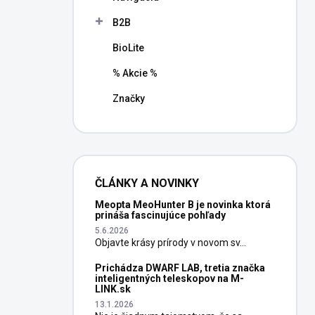
B2B
BioLite
% Akcie %
Značky
ČLÁNKY A NOVINKY
Meopta MeoHunter B je novinka ktorá
prináša fascinujúce pohľady
5.6.2026
Objavte krásy prírody v novom sv...
Prichádza DWARF LAB, tretia značka
inteligentných teleskopov na M-
LINK.sk
13.1.2026