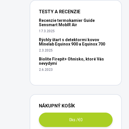
TESTY A RECENZIE
Recenzie termokamier Guide
Sensmart MobIR Air
17.3.2025
Rýchly štart s detektormi kovov
Minelab Equinox 900 a Equinox 700
2.3.2025
Biolite Firepit+ Ohnisko, ktoré Vás
nevydymí
2.6.2023
NÁKUPNÝ KOŠÍK
0
ks /
€0