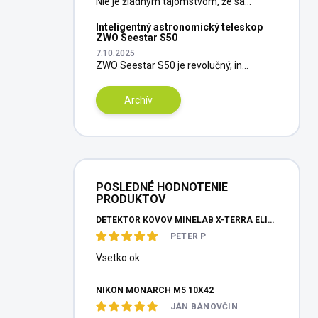
Nie je žiadnym tajomstvom, že sa...
Inteligentný astronomický teleskop
ZWO Seestar S50
7.10.2025
ZWO Seestar S50 je revolučný, in...
Archív
POSLEDNÉ HODNOTENIE
PRODUKTOV
DETEKTOR KOVOV MINELAB X-TERRA ELITE PINPOITER SET
PETER P
Vsetko ok
NIKON MONARCH M5 10X42
JÁN BÁNOVČIN