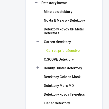
Detektory kovov
e
l
Minelab detektory
Nokta & Makro - Detektory
Detektory kovov XP Metal
Detectors
Garrett detektory
Garrett príslušenstvo
C.SCOPE Detektory
Bounty Hunter detektory
Detektory Golden Mask
Detektory Mars MD
Detektory kovov Teknetics
Fisher detektory