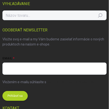
VYHĽADÁVANIE
Hľadať
ODOBERAŤ NEWSLETTER
Vložte svoj e-mail a my Vám budeme zasielať informácie o nových
produktoch na našom e-shope.
EMAIL
Vložením e-mailu súhlasíte s
podmienkami ochrany osobných
údajov
Prihlásiť sa
KONTAKT