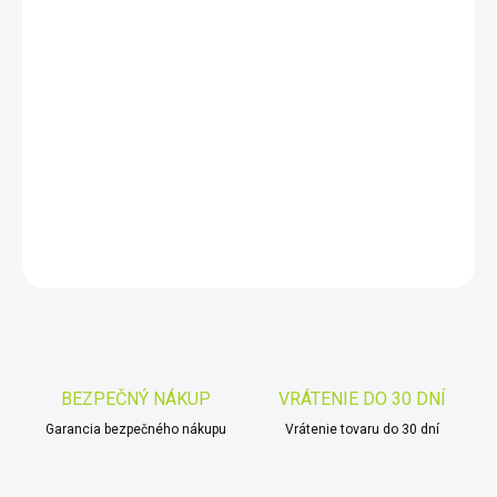
DORUČIŤ DO:
7.8.2026
−
+
Pridať do košíka
Pulsar NV50
DETAILNÉ INFORMÁCIE
OPÝTAŤ SA
STRÁŽIŤ
Uložiť
BEZPEČNÝ NÁKUP
VRÁTENIE DO 30 DNÍ
Garancia bezpečného nákupu
Vrátenie tovaru do 30 dní