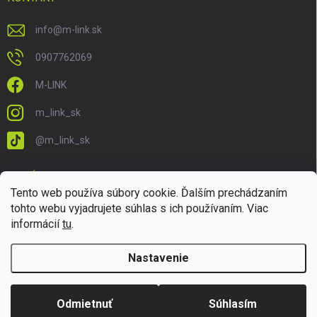
info
@
m-link.sk
0907762069
M-LINK
m_link_sk
@m_link_sk
PRIJÍMAME ONLINE PLATBY
Tento web používa súbory cookie. Ďalším prechádzaním
tohto webu vyjadrujete súhlas s ich používaním. Viac
informácií
tu
.
Nastavenie
Copyright 2026
M-LINK.sk
. Všetky práva vyhradené.
Upraviť nastavenie
cookies
Odmietnuť
Súhlasím