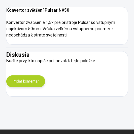
Konvertor zvětšení Pulsar NV50
Konvertor zväčšenie 1,5x pre prístroje Pulsar so vstupným
objektívom 50mm. Vďaka veľkému vstupnému priemere
nedochádza k strate svetelnosti.
Diskusia
Buďte prvý, kto napíše príspevok k tejto položke.
Pridať komentár
Z