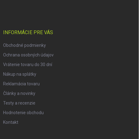
á
p
ä
t
i
INFORMÁCIE PRE VÁS
e
Obchodné podmienky
Ochrana osobných údajov
Vrátenie tovaru do 30 dní
Nákup na splátky
Reklamácia tovaru
Články a novinky
Testy a recenzie
Hodnotenie obchodu
Kontakt