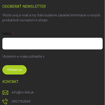
ODOBERAŤ NEWSLETTER
Vložte svoj e-mail a my Vám budeme zasielať informácie o nových
produktoch na našom e-shope.
EMAIL
Vložením e-mailu súhlasíte s
podmienkami ochrany osobných
údajov
Prihlásiť sa
KONTAKT
info
@
m-link.sk
0907762069