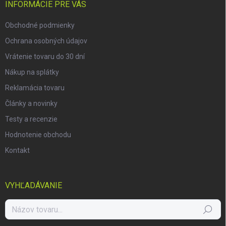
i
INFORMÁCIE PRE VÁS
e
Obchodné podmienky
Ochrana osobných údajov
Vrátenie tovaru do 30 dní
Nákup na splátky
Reklamácia tovaru
Články a novinky
Testy a recenzie
Hodnotenie obchodu
Kontakt
VYHĽADÁVANIE
Hľadať