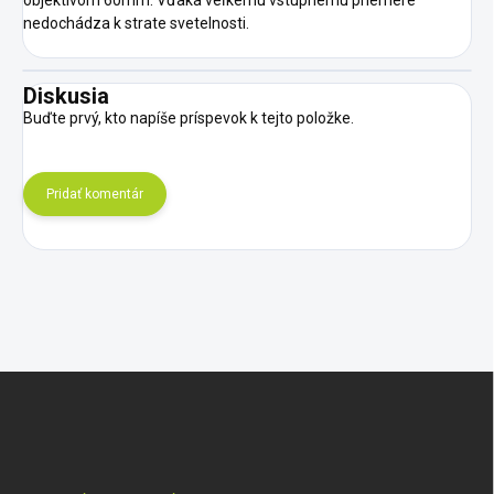
objektívom 60mm. Vďaka veľkému vstupnému priemere
nedochádza k strate svetelnosti.
Diskusia
Buďte prvý, kto napíše príspevok k tejto položke.
Pridať komentár
Z
á
p
ä
t