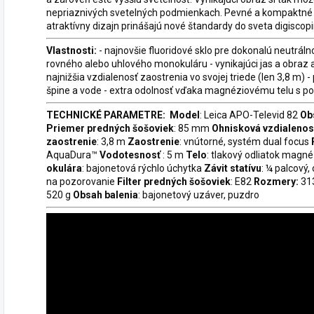
nepriaznivých svetelných podmienkach. Pevné a kompaktné t
atraktívny dizajn prinášajú nové štandardy do sveta digiscop
Vlastnosti:
- najnovšie fluoridové sklo pre dokonalú neutrálno
rovného alebo uhlového monokuláru - vynikajúci jas a obraz 
najnižšia vzdialenosť zaostrenia vo svojej triede (len 3,8 m
špine a vode - extra odolnosť vďaka magnéziovému telu 
TECHNICKÉ PARAMETRE:
Model
: Leica APO-Televid 82
Ob
Priemer predných šošoviek
: 85 mm
Ohnisková vzdialenosť
zaostrenie
: 3,8 m
Zaostrenie
: vnútorné, systém dual focus
AquaDura™
Vodotesnosť
: 5 m
Telo
: tlakový odliatok magné
okulára
: bajonetová rýchlo úchytka
Závit statívu
: ¼ palcový,
na pozorovanie
Filter predných šošoviek
: E82
Rozmery:
31
520 g
Obsah balenia
: bajonetový uzáver, puzdro