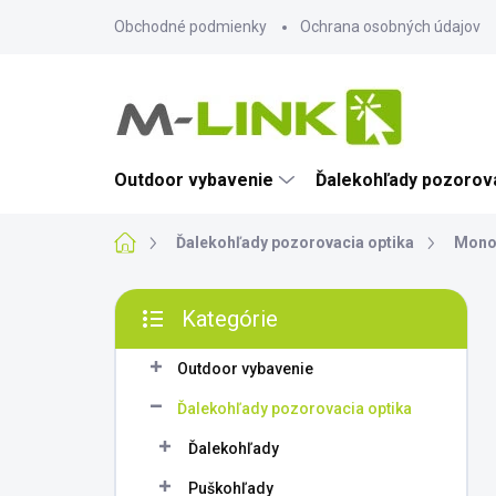
Prejsť
Obchodné podmienky
Ochrana osobných údajov
na
obsah
Outdoor vybavenie
Ďalekohľady pozorova
Domov
Ďalekohľady pozorovacia optika
Mono
B
Kategórie
o
Preskočiť
č
kategórie
n
Outdoor vybavenie
ý
Ďalekohľady pozorovacia optika
p
a
Ďalekohľady
n
Puškohľady
e