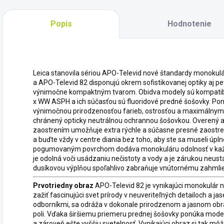
Popis
Hodnotenie
Leica stanovila sériou APO-Televid nové štandardy monokul
a APO-Televid 82 disponujú okrem sofistikovanej optiky aj 
výnimočne kompaktným tvarom. Obidva modely sú kompatibil
x WW ASPH a ich súčasťou sú fluoridové predné šošovky. Pon
výnimočnou prirodzenosťou farieb, ostrosťou a maximálnym
chránený opticky neutrálnou ochrannou šošovkou. Overený a
zaostrením umožňuje extra rýchle a súčasne presné zaostreni
a buďte vždy v centre diania bez toho, aby ste sa museli úpln
pogumovaným povrchom dodáva monokuláru odolnosť v kaž
je odolná voči usádzaniu nečistoty a vody a je zárukou neust
dusíkovou výplňou spoľahlivo zabraňuje vnútornému zahmlie
Prvotriedny obraz
APO-Televid 82 je vynikajúci monokulár 
zažiť fascinujúci svet prírody v neuveriteľných detailoch a jas
odborníkmi, sa odráža v dokonale prirodzenom a jasnom ob
poli. Vďaka širšiemu priemeru prednej šošovky ponúka mode
a zároveň ešte vyššiu svetelnosť. Vynikajúci obraz si tak môž