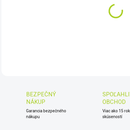
MÔŽ
11.
DET
BEZPEČNÝ
SPOĽAHLI
NÁKUP
OBCHOD
Garancia bezpečného
Viac ako 15 ro
nákupu
skúseností