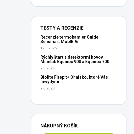
TESTY A RECENZIE
Recenzie termokamier Guide
Sensmart MobIR Air
17.3.2025
Rýchly štart s detektormi kovov
Minelab Equinox 900 a Equinox 700
2.3.2025
Biolite Firepit+ Ohnisko, ktoré Vás
nevydymí
2.6.2023
NÁKUPNÝ KOŠÍK