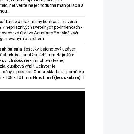
elo, neuveriteľne jednoduchá manipulácia a
ingu.
sť farieb a maximálny kontrast - vo verzii
aj v nepriaznivých svetelných podmienkach -
) - povrchová úprava AquaDura™ odolná voči
s pogumovaným povrchom
sah balenia
: šošovky, bajonetový uzáver
 objektívu:
približne 440 mm
Najnižšie
Povrch šošoviek
: mnohovrstvené,
zia, dusíková výplň
Uchytenie
 otočný, s poistkou
Clona
: skladacia, pomôcka
3 × 108 × 101 mm
Hmotnosť (bez okulára):
1