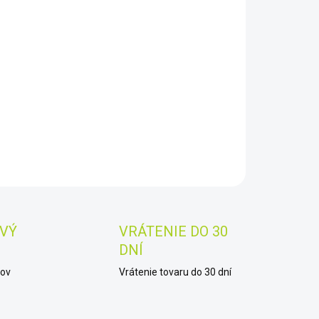
EME DORUČIŤ DO:
8.2026
−
+
Pridať do košíka
AILNÉ INFORMÁCIE
OPÝTAŤ SA
STRÁŽIŤ
Uložiť
VÝ
VRÁTENIE DO 30
DNÍ
kov
Vrátenie tovaru do 30 dní