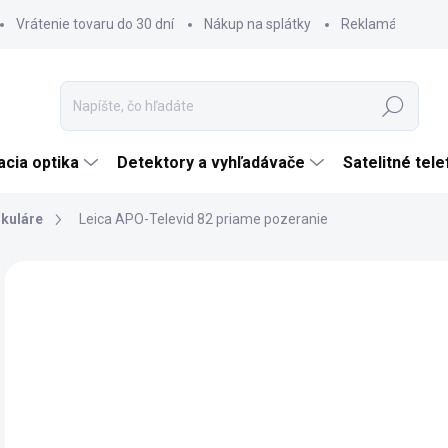
Vrátenie tovaru do 30 dní
Nákup na splátky
Reklamácia tova
Hľadať
cia optika
Detektory a vyhľadávače
Satelitné tel
kuláre
Leica APO-Televid 82 priame pozeranie
Neohodnotené
Podrobnosti hodnotenia
ZNAČKA:
LEICA
€2
€2 
Jedn
SK
cena
VAR