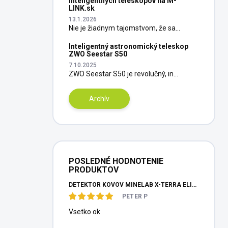
inteligentných teleskopov na M-
LINK.sk
13.1.2026
Nie je žiadnym tajomstvom, že sa...
Inteligentný astronomický teleskop
ZWO Seestar S50
7.10.2025
ZWO Seestar S50 je revolučný, in...
Archív
POSLEDNÉ HODNOTENIE
PRODUKTOV
DETEKTOR KOVOV MINELAB X-TERRA ELITE PINPOITER SET
PETER P
Vsetko ok