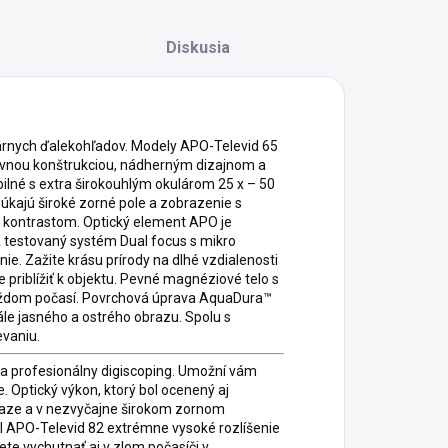
Diskusia
árnych ďalekohľadov. Modely APO-Televid 65
pevnou konštrukciou, nádherným dizajnom a
né s extra širokouhlým okulárom 25 x – 50
úkajú široké zorné pole a zobrazenie s
 kontrastom. Optický element APO je
 testovaný systém Dual focus s mikro
e. Zažite krásu prírody na dlhé vzdialenosti
e priblížiť k objektu. Pevné magnéziové telo s
dom počasí. Povrchová úprava AquaDura™
ále jasného a ostrého obrazu. Spolu s
vaniu.
na profesionálny digiscoping. Umožní vám
e. Optický výkon, ktorý bol ocenený aj
raze a v nezvyčajne širokom zornom
l APO-Televid 82 extrémne vysoké rozlíšenie
ete vychutnať aj v zlom počasíči v