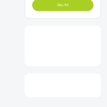
0
ks /
€0