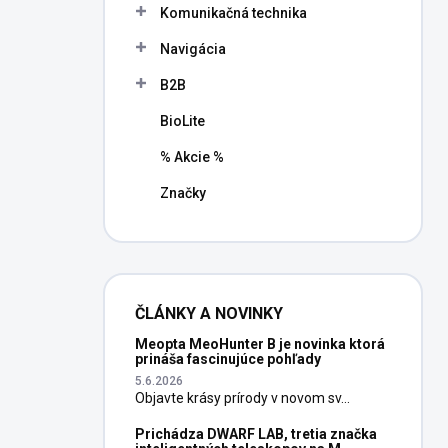
Komunikačná technika
Navigácia
B2B
BioLite
% Akcie %
Značky
ČLÁNKY A NOVINKY
Meopta MeoHunter B je novinka ktorá
prináša fascinujúce pohľady
5.6.2026
Objavte krásy prírody v novom sv...
Prichádza DWARF LAB, tretia značka