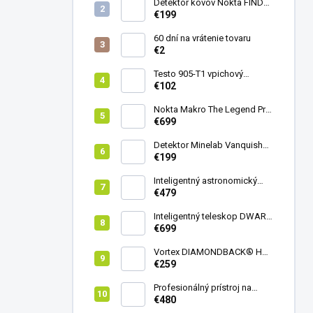
Detektor kovov Nokta FINDX
Pro
€199
60 dní na vrátenie tovaru
€2
Testo 905-T1 vpichový
teplomer
€102
Nokta Makro The Legend Pro
Pack - model 2024
€699
Detektor Minelab Vanquish
340
€199
Inteligentný astronomický
teleskop DwarfLab Dwarf
€479
mini
Inteligentný teleskop DWARF
III + originálny statív DWARF 3
€699
Vortex DIAMONDBACK® HD
8X42
€259
Profesionálný prístroj na
vedenie vŕtania Laserliner
€480
CenterScanner Compact