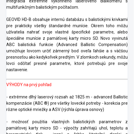
integrácia extrémne výkonného laserového diaľkomeru s
multifunkčným balistickým počítačom.
GEOVID HD-B obsahuje internú databázu s balistickými krivkami
pre prakticky všetky štandardné munície. Okrem toho môžu
užívatelia nahrať svoje vlastné špecifické parametre, alebo
špeciálne munície z pamäťovej karty micro SD. Novo vyvinutá
ABC balistická funkcie (Advanced Ballistic Compensation)
umožňuje lovcom určiť zámerný bod oveľa ľahšie a s väčšou
presnosťou ako kedykoľvek predtým. V zlomkoch sekundy, môžu
lovci odčítať presné parametre, ktoré potrebujú pre svoje
nastavenie.
VÝHODY na prvý pohľad
- extrémne dlhý laserový rozsah až 1825 m - advanced Ballistic
kompenzácie (ABC ®) pre všetky lovecké potreby - korekcia pre
rôzne optické mriežky a ASV (rýchla úprava osnovy)
- možnosť použitia vlastných balistických parametrov z
pamäťovej karty micro SD - výpočty zahŕňajú uhol, teplotu a