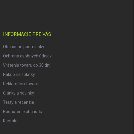
Z
á
p
ä
t
i
INFORMÁCIE PRE VÁS
e
Obchodné podmienky
Ochrana osobných údajov
Vrátenie tovaru do 30 dní
Nákup na splátky
Reklamácia tovaru
Články a novinky
Testy a recenzie
Hodnotenie obchodu
Kontakt