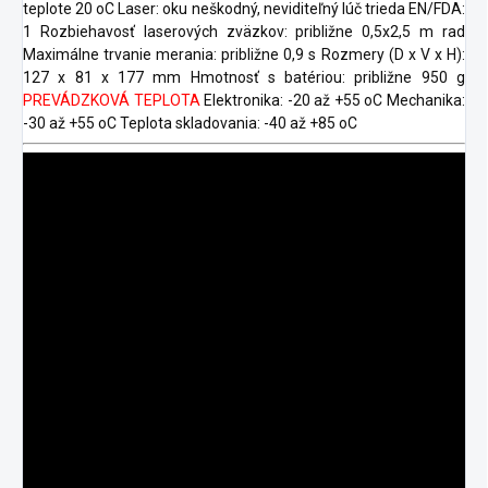
teplote 20 oC Laser: oku neškodný, neviditeľný lúč trieda EN/FDA:
1 Rozbiehavosť laserových zväzkov: približne 0,5x2,5 m rad
Maximálne trvanie merania: približne 0,9 s Rozmery (D x V x H):
127 x 81 x 177 mm Hmotnosť s batériou: približne 950 g
PREVÁDZKOVÁ TEPLOTA
Elektronika: -20 až +55 oC Mechanika:
-30 až +55 oC Teplota skladovania: -40 až +85 oC