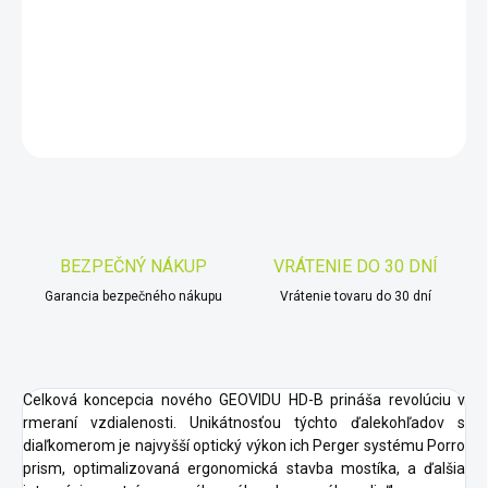
−
+
Pridať do košíka
DETAILNÉ INFORMÁCIE
OPÝTAŤ SA
STRÁŽIŤ
Uložiť
BEZPEČNÝ NÁKUP
VRÁTENIE DO 30 DNÍ
Garancia bezpečného nákupu
Vrátenie tovaru do 30 dní
Celková koncepcia nového GEOVIDU HD-B prináša revolúciu v
rmeraní vzdialenosti. Unikátnosťou týchto ďalekohľadov s
diaľkomerom je najvyšší optický výkon ich Perger systému Porro
prism, optimalizovaná ergonomická stavba mostíka, a ďalšia