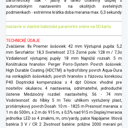
barometrický tlak - jasný a ľahko čitateľný displej s
automatickým nastavením na okolitých svetelných
podmienkach - extrémne krátka doba merania max. 0,3 sekundy
nastavte si vlastné balistické parametre online na SD kartu
TECHNICKÉ ÚDAJE:
Zväčšenie: 8x Priemer šošoviek: 42 mm Výstupná pupila: 5,2
mm Šerofaktor: 18,3 Svetelnosť: 27,5 Zorné pole: 128 m / 7,3o
Vzdialenosť výstupnej pupily: 18 mm Najnižší rozsah: 5 m
Konštrukcia hranolov: Perger Porro-System Povrch šošoviek:
High Durable Coating (HDCTM) a hydrofóbny povrch Aqua-Dura
na vonkajších šošovkách, povrch hranolov s fázovou korekciou
P40 Dioptrická kompenzácia: ± 4 dpt Očnice: vhodné pre
nositeľov okuliarov, 4 nastavenia, odnímateľné, jednoduché
čistenie Medziočný rozdiel: nastaviteľný, 56 - 74 mm
Vodotesnosť: do hĺbky 5 m Telo: uhlíkom vystužený plast,
protišmykový povrch Dosah: 10 m - 1825 m Presnosť merania: ±
1 m do 500m, ± 2 m do 915 m, ± 0,5% nad 915 m Displej/meracia
jednotka: LED so 4 znakmi, m, cm/yardy, palce Napájanie: lítiová
batéria 3 V / CR 2 Životnosť batérie: priližne 2000 meraní pri