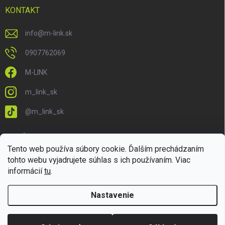
KONTAKT
info
@
m-link.sk
0907762069
M-LINK
m_link_sk
@m_link_sk
PRIJÍMAME ONLINE PLATBY
Tento web používa súbory cookie. Ďalším prechádzaním
tohto webu vyjadrujete súhlas s ich používaním. Viac
informácií
tu
.
Nastavenie
Copyright 2026
M-LINK.sk
. Všetky práva vyhradené.
Upraviť nastavenie
cookies