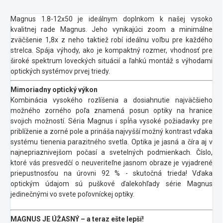
Magnus 1.8-12x50 je ideálnym doplnkom k našej vysoko
kvalitnej rade Magnus. Jeho vynikajúci zoom a minimálne
zväčšenie 1,8x z neho taktiež robí ideálnu voľbu pre každého
strelca.
Spája výhody, ako je kompaktný rozmer, vhodnosť pre
široké spektrum loveckých situácií a ľahkú montáž s výhodami
optických systémov prvej triedy.
Mimoriadny optický výkon
Kombinácia vysokého rozlíšenia a dosiahnutie najväčšieho
možného zorného poľa znamená posun optiky na hranice
svojich možností. Séria Magnus i spĺňa vysoké požiadavky pre
priblíženie a zorné pole a prináša najvyšší možný kontrast vďaka
systému tienenia parazitného svetla. Optika je jasná a číra aj v
najnepriaznivejšom počasí a svetelných podmienkach. Číslo,
ktoré vás presvedčí o neuveriteľne jasnom obraze je vyjadrené
priepustnosťou na úrovni 92 % - skutočná trieda! Vďaka
optickým údajom sú puškové ďalekohľady série Magnus
jedinečnými vo svete poľovníckej optiky.
MAGNUS JE ÚŽASNÝ – a teraz ešte lepší!