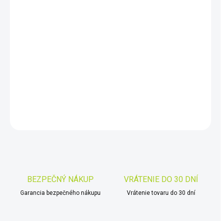
VARIANT
MÔŽEME DORUČIŤ DO:
ZVOĽTE VARIANT
−
+
Pridať do košíka
DETAILNÉ INFORMÁCIE
OPÝTAŤ SA
STRÁŽIŤ
Uložiť
BEZPEČNÝ NÁKUP
VRÁTENIE DO 30 DNÍ
Garancia bezpečného nákupu
Vrátenie tovaru do 30 dní