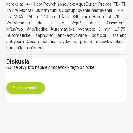
korekcia: –4/+3 dpt
Povrch šošoviek: AquaDura™
Prenos: TD/ TN
≥ 91 %
Montáž: 30 mm tubus
Odstupňovanie nastavenia: 1 klik =
1⁄3 MOA, 150 x 140 cm
Dĺžka: 340 mm
Hmotnosť: 700 g
Vodotesnosť do: 4 m
Výplň: dusík
Osvietenie
kríža/typ: áno/bodka
Automatické vypnutie: 3 min, ±/-75°
Automatické zapnutie: áno/aktivované pozíciou a/alebo
pohybom Obsah balenia: krytky na predné šošovky, okulár,
handrička na čistenie
Diskusia
Buďte prvý, kto napíše príspevok k tejto položke.
Pridať komentár