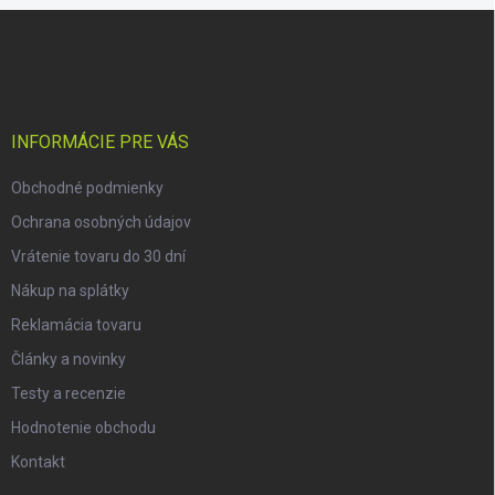
Z
á
p
ä
t
i
INFORMÁCIE PRE VÁS
e
Obchodné podmienky
Ochrana osobných údajov
Vrátenie tovaru do 30 dní
Nákup na splátky
Reklamácia tovaru
Články a novinky
Testy a recenzie
Hodnotenie obchodu
Kontakt