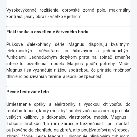
Vysokovýkonné rozlíšenie, obrovské zorné pole, maximálny
kontrast, jasný obraz - všetko v jednom.
Elektronika a osvetlenie červeného bodu
Puškové ďalekohľady série Magnus disponujú kvalitnými
elektronickými súčasťami so šikovnými a jednoduchými
funkciami. Jednoduchým dotykom prsta na spínač zmeníte
intenzitu osvetlenia modelu Magnus podľa potreby. Model
Magnus i sa vyznačuje nižšou spotrebou, čo prináša možnosť
dlhšieho používania v teréne a lepšiu bezpečnosť.
Pevné testované telo
Umiestnenie optiky a elektroniky s vysokou citlivosťou do
tenkého tubusu, ktorý musí byť odolný voči nárazom aj pri tlaku
veľkých kalibrov je dokonalou vlastnosťou modelu Magnus i!
Tubus s hrúbkou 1,5 mm zaručuje bezpečnosť pri montáži
puškového ďalekohľadu na zbraň, a to používateľovi aj výrobcovi
zbraní. Model Leica Magnus i disponuje hliníkovým tubusom,