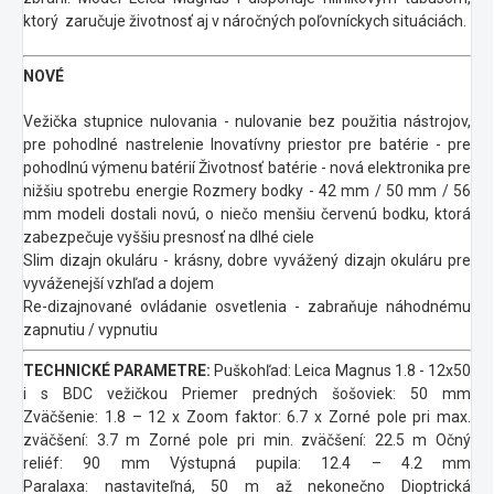
ktorý zaručuje životnosť aj v náročných poľovníckych situáciách.
NOVÉ
Vežička stupnice nulovania - nulovanie bez použitia nástrojov,
pre pohodlné nastrelenie
Inovatívny priestor pre batérie - pre
pohodlnú výmenu batérií
Životnosť batérie - nová elektronika pre
nižšiu spotrebu energie
Rozmery bodky - 42 mm / 50 mm / 56
mm modeli dostali novú, o niečo menšiu červenú bodku, ktorá
zabezpečuje vyššiu presnosť na dlhé ciele
Slim dizajn okuláru - krásny, dobre vyvážený dizajn okuláru pre
vyváženejší vzhľad a dojem
Re-dizajnované ovládanie osvetlenia - zabraňuje náhodnému
zapnutiu / vypnutiu
TECHNICKÉ PARAMETRE:
Puškohľad: Leica Magnus 1.8 - 12x50
i s BDC vežičkou
Priemer predných šošoviek: 50 mm
Zväčšenie: 1.8 – 12 x
Zoom faktor: 6.7 x
Zorné pole pri max.
zväčšení: 3.7 m
Zorné pole pri min. zväčšení: 22.5 m
Očný
reliéf: 90 mm
Výstupná pupila: 12.4 – 4.2 mm
Paralaxa: nastaviteľná, 50 m až nekonečno
Dioptrická