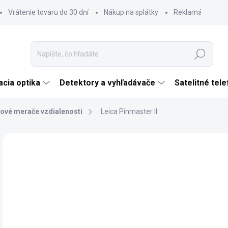
Vrátenie tovaru do 30 dní
Nákup na splátky
Reklamácia tova
Hľadať
cia optika
Detektory a vyhľadávače
Satelitné tel
ové merače vzdialenosti
Leica Pinmaster II
Neohodnotené
Podrobnosti hodnotenia
ZNAČKA:
LEICA
€
€40
Jedn
SK
cena
VAR