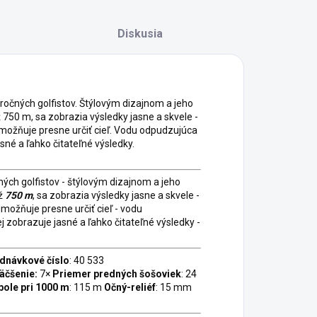
Diskusia
čných golfistov. Štýlovým dizajnom a jeho
0 m, sa zobrazia výsledky jasne a skvele -
umožňuje presne určiť cieľ. Vodu odpudzujúca
sné a ľahko čitateľné výsledky.
ých golfistov - štýlovým dizajnom a jeho
ž
750 m
, sa zobrazia výsledky jasne a skvele -
možňuje presne určiť cieľ - vodu
ej zobrazuje jasné a ľahko čitateľné výsledky -
dnávkové číslo
: 40 533
äčšenie:
7×
Priemer predných šošoviek
: 24
pole pri 1000 m
: 115 m
Očný-reliéf
: 15 mm