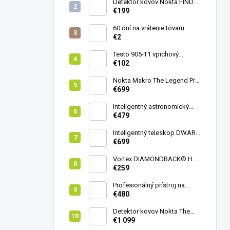
Detektor kovov Nokta FINDX
Pro
€199
60 dní na vrátenie tovaru
€2
Testo 905-T1 vpichový
teplomer
€102
Nokta Makro The Legend Pro
Pack - model 2024
€699
Inteligentný astronomický
teleskop DwarfLab Dwarf
€479
mini
Inteligentný teleskop DWARF
III + originálny statív DWARF 3
€699
Vortex DIAMONDBACK® HD
8X42
€259
Profesionálný prístroj na
vedenie vŕtania Laserliner
€480
CenterScanner Compact
Detektor kovov Nokta The
Legend 2
€1 099