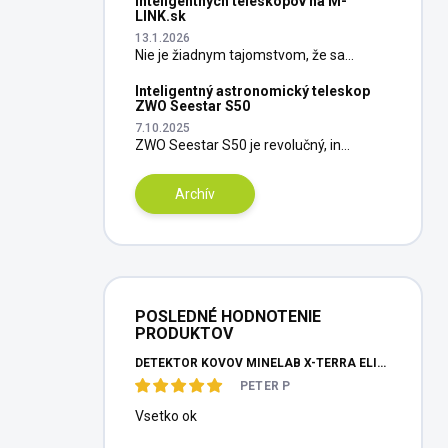
inteligentných teleskopov na M-
LINK.sk
13.1.2026
Nie je žiadnym tajomstvom, že sa...
Inteligentný astronomický teleskop
ZWO Seestar S50
7.10.2025
ZWO Seestar S50 je revolučný, in...
Archív
POSLEDNÉ HODNOTENIE
PRODUKTOV
DETEKTOR KOVOV MINELAB X-TERRA ELITE PINPOITER SET
PETER P
Vsetko ok