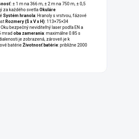
snosť:
± 1 m na 366 m, ± 2 m na 750 m, ± 0,5
ľný za každého svetla
Okuláre
né
Systém hranola
: Hranoly s vrstvou, fázové
ast
Rozmery (Š x V x H)
: 113×75×34
: Oku bezpečný neviditeľný laser podľa EN a
2.5 mrad
oba zamerania
: maximálne 0.85 s
dialenosti je zobrazená, zároveň je k
tiové batérie
Životnosť batérie
: približne 2000