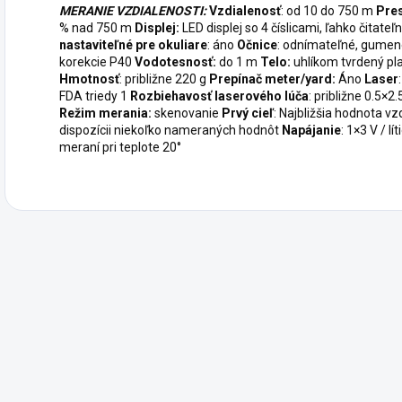
MERANIE VZDIALENOSTI:
Vzdialenosť
: od 10 do 750 m
Pre
% nad 750 m
Displej:
LED displej so 4 číslicami, ľahko čitate
nastaviteľné pre okuliare
: áno
Očnice
: odnímateľné, gume
korekcie P40
Vodotesnosť:
do 1 m
Telo:
uhlíkom tvrdený pl
Hmotnosť
: približne 220 g
Prepínač meter/yard:
Áno
Laser
FDA triedy 1
Rozbiehavosť laserového lúča
: približne 0.5×
Režim merania:
skenovanie
Prvý cieľ
: Najbližšia hodnota vz
dispozícii niekoľko nameraných hodnôt
Napájanie
: 1×3 V / lí
meraní pri teplote 20°