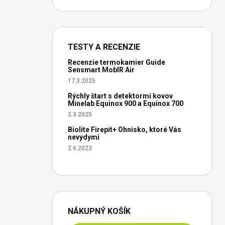
TESTY A RECENZIE
Recenzie termokamier Guide
Sensmart MobIR Air
17.3.2025
Rýchly štart s detektormi kovov
Minelab Equinox 900 a Equinox 700
2.3.2025
Biolite Firepit+ Ohnisko, ktoré Vás
nevydymí
2.6.2023
NÁKUPNÝ KOŠÍK