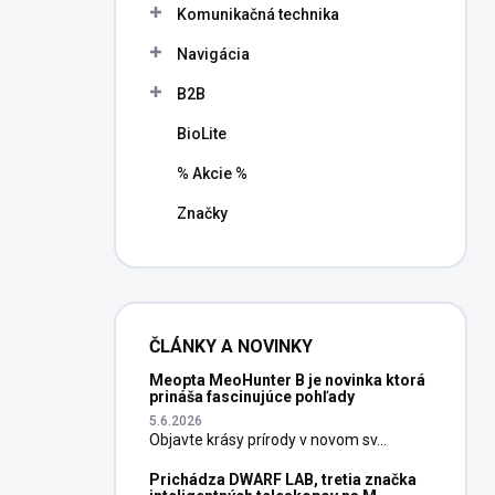
Komunikačná technika
Navigácia
B2B
BioLite
% Akcie %
Značky
ČLÁNKY A NOVINKY
Meopta MeoHunter B je novinka ktorá
prináša fascinujúce pohľady
5.6.2026
Objavte krásy prírody v novom sv...
Prichádza DWARF LAB, tretia značka