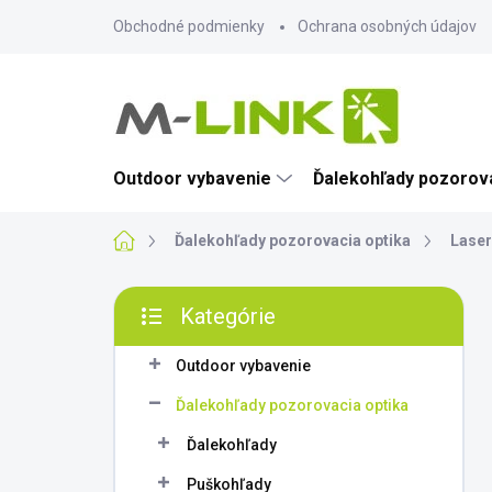
Prejsť
Obchodné podmienky
Ochrana osobných údajov
na
obsah
Outdoor vybavenie
Ďalekohľady pozorova
Domov
Ďalekohľady pozorovacia optika
Laser
B
Kategórie
o
Preskočiť
č
kategórie
n
Outdoor vybavenie
ý
Ďalekohľady pozorovacia optika
p
a
Ďalekohľady
n
Puškohľady
e