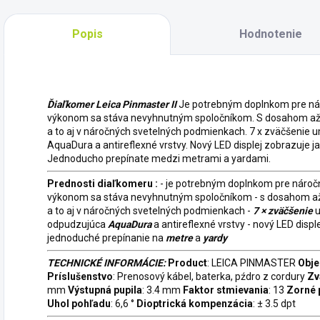
Popis
Hodnotenie
Ďiaľkomer Leica Pinmaster II
Je potrebným doplnkom pre náro
výkonom sa stáva nevyhnutným spoločníkom. S dosahom až 75
a to aj v náročných svetelných podmienkach. 7 x zväčšenie 
AquaDura a antireflexné vrstvy. Nový LED displej zobrazuje ja
Jednoducho prepínate medzi metrami a yardami.
Prednosti diaľkomeru :
- je potrebným doplnkom pre náročn
výkonom sa stáva nevyhnutným spoločníkom - s dosahom a
a to aj v náročných svetelných podmienkach -
7 × zväčšenie
u
odpudzujúca
AquaDura
a antireflexné vrstvy - nový LED displ
jednoduché prepínanie na
metre
a
yardy
TECHNICKÉ INFORMÁCIE:
Product
: LEICA PINMASTER
Obje
Príslušenstvo
: Prenosový kábel, baterka, pźdro z cordury
Zv
mm
Výstupná pupila
: 3.4 mm
Faktor stmievania
: 13
Zorné 
Uhol pohľadu
: 6,6 °
Dioptrická kompenzácia
: ± 3.5 dpt