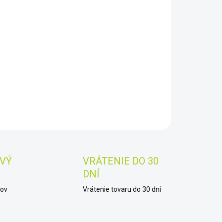
EME DORUČIŤ DO:
8.2026
−
+
Pridať do košíka
AILNÉ INFORMÁCIE
OPÝTAŤ SA
STRÁŽIŤ
Uložiť
VÝ
VRÁTENIE DO 30
DNÍ
kov
Vrátenie tovaru do 30 dní