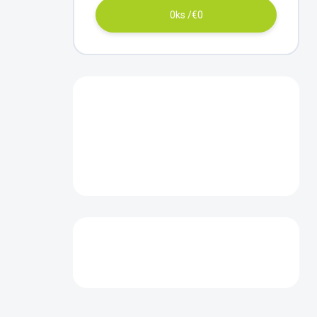
0
ks /
€0