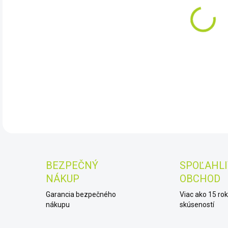
MÔŽ
10.
DET
BEZPEČNÝ
SPOĽAHLI
NÁKUP
OBCHOD
Garancia bezpečného
Viac ako 15 ro
nákupu
skúseností