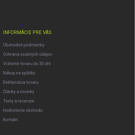
á
p
ä
t
i
INFORMÁCIE PRE VÁS
e
Obchodné podmienky
Ochrana osobných údajov
Vrátenie tovaru do 30 dní
Nákup na splátky
Reklamácia tovaru
Články a novinky
Testy a recenzie
Hodnotenie obchodu
Kontakt