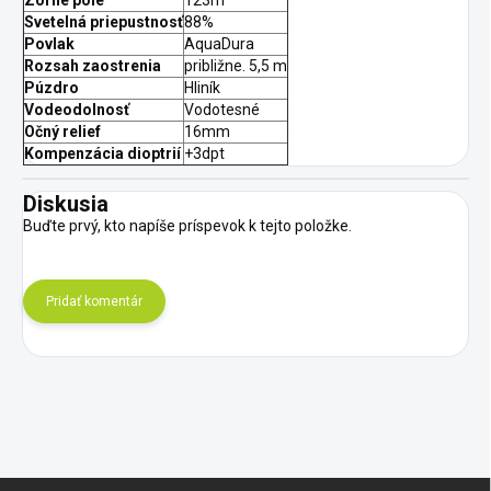
Zorné pole
123m
Svetelná priepustnosť
88%
Povlak
AquaDura
Rozsah zaostrenia
približne. 5,5 m
Púzdro
Hliník
Vodeodolnosť
Vodotesné
Očný relief
16mm
Kompenzácia dioptrií
+3dpt
Diskusia
Buďte prvý, kto napíše príspevok k tejto položke.
Pridať komentár
Z