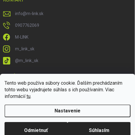
info
@
m-link.sk
0907762069
M-LINK
m_link_sk
@m_link_sk
PRIJÍMAME ONLINE PLATBY
Tento web používa súbory cookie. Ďalším prechádzaním
tohto webu vyjadrujete súhlas s ich používaním. Viac
informácií
tu
.
Nastavenie
Copyright 2026
M-LINK.sk
. Všetky práva vyhradené.
Upraviť nastavenie
cookies
Odmietnuť
Súhlasím