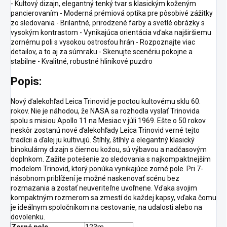
- Kultový dizajn, elegantný tenký tvar s klasickým koženým
pancierovaním - Moderná prémiová optika pre pôsobivé zážitky
zo sledovania - Brilantné, prirodzené farby a svetlé obrázky s
vysokým kontrastom - Vynikajúca orientácia vďaka najširšiemu
zornému poli s vysokou ostrosťou hrán - Rozpoznajte viac
detailov, a to aj za súmraku - Skenujte scenériu pokojne a
stabilne - Kvalitné, robustné hliníkové puzdro
Popis:
Nový ďalekohľad Leica Trinovid je poctou kultovému sklu 60.
rokov. Nie je náhodou, že NASA sa rozhodla vyslať Trinovida
spolu s misiou Apollo 11 na Mesiac v júli 1969. Ešte o 50 rokov
neskôr zostanú nové ďalekohľady Leica Trinovid verné tejto
tradícii a ďalej ju kultivujú. Štíhly, štíhly a elegantný klasický
binokulárny dizajn s čiernou kožou, sú výbavou a nadčasovým
doplnkom. Zažite potešenie zo sledovania s najkompaktnejším
modelom Trinovid, ktorý ponúka vynikajúce zorné pole. Pri 7-
násobnom priblížení je možné naskenovať scénu bez
rozmazania a zostať neuveriteľne uvoľnene. Vďaka svojim
kompaktným rozmerom sa zmestí do každej kapsy, vďaka čomu
je ideálnym spoločníkom na cestovanie, na udalosti alebo na
dovolenku.