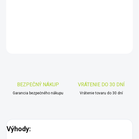
−
+
Pridať do košíka
DETAILNÉ INFORMÁCIE
OPÝTAŤ SA
STRÁŽIŤ
Uložiť
BEZPEČNÝ NÁKUP
VRÁTENIE DO 30 DNÍ
Garancia bezpečného nákupu
Vrátenie tovaru do 30 dní
Výhody: