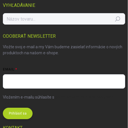
VYHĽADÁVANIE
Hľadať
ODOBERAŤ NEWSLETTER
Vložte svoj e-mail a my Vám budeme zasielať informácie o nových
produktoch na našom e-shope.
EMAIL
Vložením e-mailu súhlasíte s
podmienkami ochrany osobných
údajov
Prihlásiť sa
KONTAKT