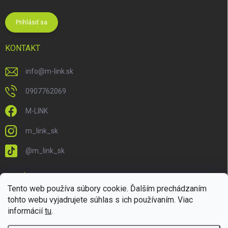
údajov
Prihlásiť sa
KONTAKT
info
@
m-link.sk
0907762069
M-LINK
m_link_sk
@m_link_sk
PRIJÍMAME ONLINE PLATBY
Tento web používa súbory cookie. Ďalším prechádzaním
tohto webu vyjadrujete súhlas s ich používaním. Viac
informácií
tu
.