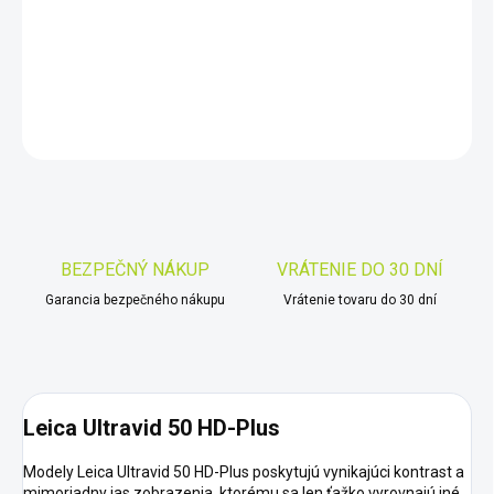
−
+
Pridať do košíka
DETAILNÉ INFORMÁCIE
OPÝTAŤ SA
STRÁŽIŤ
Uložiť
BEZPEČNÝ NÁKUP
VRÁTENIE DO 30 DNÍ
Garancia bezpečného nákupu
Vrátenie tovaru do 30 dní
Leica Ultravid 50 HD-Plus
Modely Leica Ultravid 50 HD-Plus poskytujú vynikajúci kontrast a
mimoriadny jas zobrazenia, ktorému sa len ťažko vyrovnajú iné