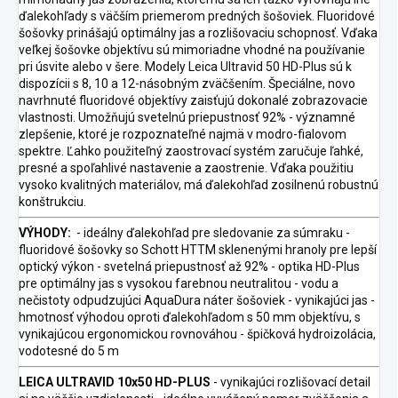
ďalekohľady s väčším priemerom predných šošoviek. Fluoridové
šošovky prinášajú optimálny jas a rozlišovaciu schopnosť. Vďaka
veľkej šošovke objektívu sú mimoriadne vhodné na používanie
pri úsvite alebo v šere. Modely Leica Ultravid 50 HD-Plus sú k
dispozícii s 8, 10 a 12-násobným zväčšením. Špeciálne, novo
navrhnuté fluoridové objektívy zaisťujú dokonalé zobrazovacie
vlastnosti. Umožňujú svetelnú priepustnosť 92% - významné
zlepšenie, ktoré je rozpoznateľné najmä v modro-fialovom
spektre. Ľahko použiteľný zaostrovací systém zaručuje ľahké,
presné a spoľahlivé nastavenie a zaostrenie. Vďaka použitiu
vysoko kvalitných materiálov, má ďalekohľad zosilnenú robustnú
konštrukciu.
VÝHODY:
- ideálny ďalekohľad pre sledovanie za súmraku -
fluoridové šošovky so Schott HTTM sklenenými hranoly pre lepší
optický výkon - svetelná priepustnosť až 92% - optika HD-Plus
pre optimálny jas s vysokou farebnou neutralitou - vodu a
nečistoty odpudzujúci AquaDura náter šošoviek - vynikajúci jas -
hmotnosť výhodou oproti ďalekohľadom s 50 mm objektívu, s
vynikajúcou ergonomickou rovnováhou - špičková hydroizolácia,
vodotesné do 5 m
LEICA ULTRAVID 10x50 HD-PLUS
- vynikajúci rozlišovací detail