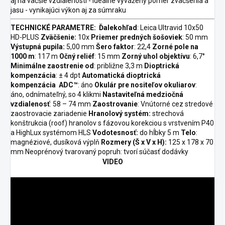
aj na väčšie vzdialenosti - ideálne vyvážený pomer zväčšenia a
jasu - vynikajúci výkon aj za súmraku
TECHNICKÉ PARAMETRE:
Ďalekohľad
: Leica Ultravid 10x50
HD-PLUS
Zväčšenie:
10x
Priemer predných šošoviek
: 50 mm
Výstupná pupila:
5,00 mm
Šero faktor
: 22,4
Zorné pole na
1000 m
: 117 m
Očný reliéf
: 15 mm
Zorný uhol objektívu
: 6,7°
Minimálne zaostrenie od
: približne 3,3 m
Dioptrická
kompenzácia
: ± 4 dpt
Automatická dioptrická
kompenzácia ADC™
: áno
Okulár pre nositeľov okuliarov
:
áno, odnímateľný, so 4 klikmi
Nastaviteľná medziočná
vzdialenosť
: 58 – 74 mm
Zaostrovanie
: Vnútorné cez stredové
zaostrovacie zariadenie
Hranolový systém:
strechová
konštrukcia (roof) hranolov s fázovou korekciou s vrstvením P40
a HighLux systémom HLS
Vodotesnosť:
do hĺbky 5 m
Telo
:
magnéziové, dusíková výplň
Rozmery (Š x V x H):
125 x 178 x 70
mm Neoprénový tvarovaný popruh: tvorí súčasť dodávky
VIDEO