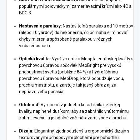
populárnymi poľovníckymi zameriavacími krížmi ako 4C a
BDC 3.
Nastavenie paralaxy:
Nastaviteľná paralaxa od 10 metrov
(alebo 10 yardov) do nekonečna, čo pomáha eliminovať
chyby mierenia spôsobené paralaxou v rôznych
vzdialenostiach.
Optická kvalita:
Využíva optiku Meopta európskej kvality s
povrchovou úpravou šošoviek MeoBright pre vysokú
priepustnosť svetla (približne 84 %) a hydrofóbnou
povrchovou úpravou MeoDrop, ktorá odpudzuje vodu,
prach a mastnotu, a zaisťuje tak jasný obraz aj za
nepriaznivého počasia.
Odolnosť:
Vyrobené z jedného kusu hliníka leteckej
kvality, naplnené dusíkom, aby sa zabránilo vnútornému
zahmlievaniu, a je odolné voči nárazom, vode a prachu.
Dizajn:
Elegantný, zjednodušený a ergonomický dizajn s
textúrovanými úchopovými plochami pre pohodlnú