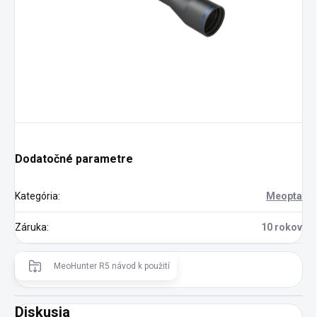
Dodatočné parametre
Kategória
:
Meopta
Záruka
:
10 rokov
MeoHunter R5 návod k použití
Diskusia