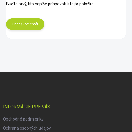
Buďte prvý, kto napíše príspevok k tejto položke.
Pridať komentár
Z
á
p
ä
t
i
INFORMÁCIE PRE VÁS
e
Obchodné podmienky
Ochrana osobných údajov