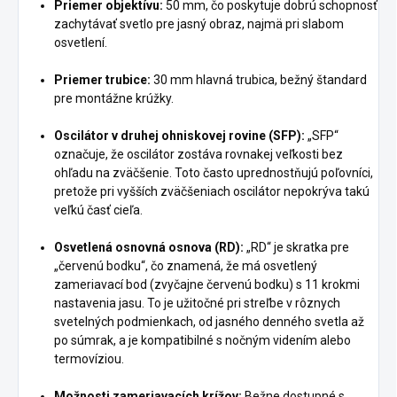
Priemer objektívu:
50 mm, čo poskytuje dobrú schopnosť
zachytávať svetlo pre jasný obraz, najmä pri slabom
osvetlení.
Priemer trubice:
30 mm hlavná trubica, bežný štandard
pre montážne krúžky.
Oscilátor v druhej ohniskovej rovine (SFP):
„SFP“
označuje, že oscilátor zostáva rovnakej veľkosti bez
ohľadu na zväčšenie. Toto často uprednostňujú poľovníci,
pretože pri vyšších zväčšeniach oscilátor nepokrýva takú
veľkú časť cieľa.
Osvetlená osnovná osnova (RD):
„RD“ je skratka pre
„červenú bodku“, čo znamená, že má osvetlený
zameriavací bod (zvyčajne červenú bodku) s 11 krokmi
nastavenia jasu. To je užitočné pri streľbe v rôznych
svetelných podmienkach, od jasného denného svetla až
po súmrak, a je kompatibilné s nočným videním alebo
termovíziou.
Možnosti zameriavacích krížov:
Bežne dostupné s