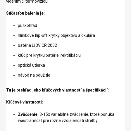
videním či termovíziou.
Súčasťou balenia je:
puškohľad
hliníkové flip-off krytky objektívu a okulára
batéria Li 3V CR 2032
kľúč pre krytku batérie, rektifikáciu
optická utierka
návod na použitie
Tu je prehľad jeho kľúčových vlastností a špecifikácií:
Kľúčové vlastnosti:
Zväčšenie:
3-15x variabilné zväčšenie, ktoré ponúka
všestrannosť pre rôzne vzdialenosti streľby.