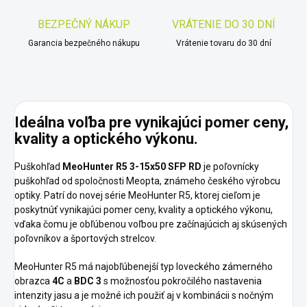
BEZPEČNÝ NÁKUP
VRÁTENIE DO 30 DNÍ
Garancia bezpečného nákupu
Vrátenie tovaru do 30 dní
Ideálna voľba pre vynikajúci pomer ceny,
kvality a optického výkonu.
Puškohľad
MeoHunter R5 3-15x50 SFP RD
je poľovnícky
puškohľad od spoločnosti Meopta, známeho českého výrobcu
optiky. Patrí do novej série MeoHunter R5, ktorej cieľom je
poskytnúť vynikajúci pomer ceny, kvality a optického výkonu,
vďaka čomu je obľúbenou voľbou pre začínajúcich aj skúsených
poľovníkov a športových strelcov.
MeoHunter R5 má najobľúbenejší typ loveckého zámerného
obrazca
4C
a
BDC 3
s možnosťou pokročilého nastavenia
intenzity jasu a je možné ich použiť aj v kombinácii s nočným