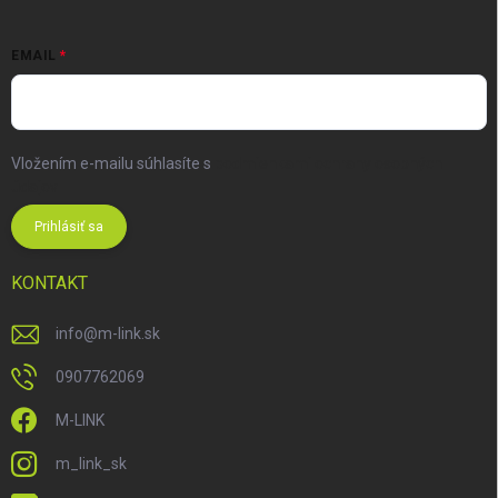
EMAIL
Vložením e-mailu súhlasíte s
podmienkami ochrany osobných
údajov
Prihlásiť sa
KONTAKT
info
@
m-link.sk
0907762069
M-LINK
m_link_sk