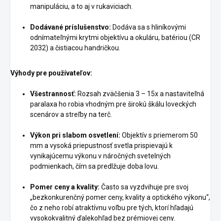
manipuláciu, a to aj v rukaviciach.
Dodávané príslušenstvo:
Dodáva sa s hliníkovými
odnímateľnými krytmi objektívu a okuláru, batériou (CR
2032) a čistiacou handričkou.
Výhody pre používateľov:
Všestrannosť:
Rozsah zväčšenia 3 – 15x a nastaviteľná
paralaxa ho robia vhodným pre širokú škálu loveckých
scenárov a streľby na terč.
Výkon pri slabom osvetlení:
Objektív s priemerom 50
mm a vysoká priepustnosť svetla prispievajú k
vynikajúcemu výkonu v náročných svetelných
podmienkach, čím sa predlžuje doba lovu.
Pomer ceny a kvality:
Často sa vyzdvihuje pre svoj
„bezkonkurenčný pomer ceny, kvality a optického výkonu“,
čo z neho robí atraktívnu voľbu pre tých, ktorí hľadajú
vysokokvalitný ďalekohľad bez prémiovej ceny.