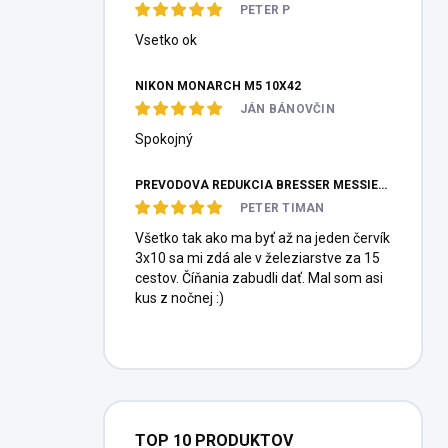
PETER P
Vsetko ok
NIKON MONARCH M5 10X42
JÁN BÁNOVČIN
Spokojný
PREVODOVÁ REDUKCIA BRESSER MESSIER HEXAFOC 1:10
PETER TIMAN
Všetko tak ako ma byť až na jeden červík
3x10 sa mi zdá ale v železiarstve za 15
cestov. Číňania zabudli dať. Mal som asi
kus z nočnej :)
TOP 10 PRODUKTOV