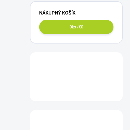
NÁKUPNÝ KOŠÍK
0
ks /
€0