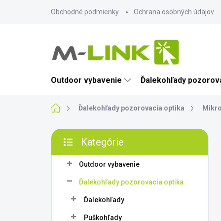
Prejsť
Obchodné podmienky
Ochrana osobných údajov
na
obsah
Outdoor vybavenie
Ďalekohľady pozorova
Domov
Ďalekohľady pozorovacia optika
Mikro
B
Kategórie
o
Preskočiť
č
kategórie
n
Outdoor vybavenie
ý
Ďalekohľady pozorovacia optika
p
a
Ďalekohľady
n
Puškohľady
e