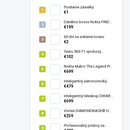
Poistenie zásielky
€1
Detektor kovov Nokta FINDX
Pro
€199
60 dní na vrátenie tovaru
€2
Testo 905-T1 vpichový
teplomer
€102
Nokta Makro The Legend Pro
Pack - model 2024
€699
Inteligentný astronomický
teleskop DwarfLab Dwarf
€479
mini
Inteligentný teleskop DWARF
III + originálny statív DWARF 3
€699
Vortex DIAMONDBACK® HD
8X42
€259
Profesionálný prístroj na