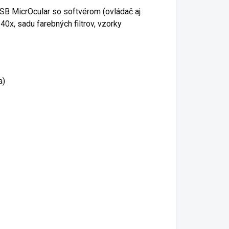
B MicrOcular so softvérom (ovládač aj
40x, sadu farebných filtrov, vzorky
a)