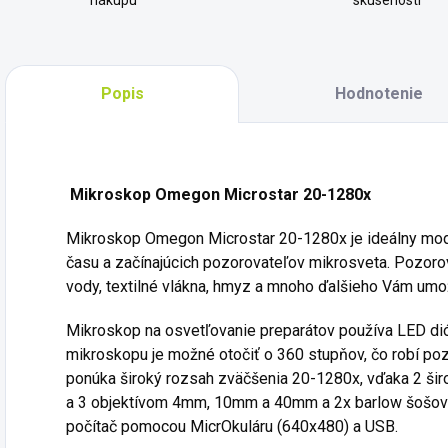
nákupu
skúseností
Popis
Hodnotenie
Mikroskop Omegon Microstar 20-1280x
Mikroskop Omegon Microstar 20-1280x je ideálny model
času a začínajúcich pozorovateľov mikrosveta. Pozorova
vody, textilné vlákna, hmyz a mnoho ďalšieho Vám umož
Mikroskop na osvetľovanie preparátov používa LED di
mikroskopu je možné otočiť o 360 stupňov, čo robí po
ponúka široký rozsah zväčšenia 20-1280x, vďaka 2
a 3 objektívom 4mm, 10mm a 40mm a 2x barlow šošovk
počítač pomocou MicrOkuláru (640x480) a USB.