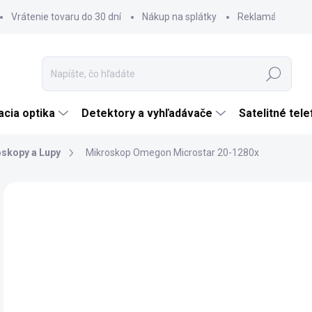
Vrátenie tovaru do 30 dní
Nákup na splátky
Reklamácia tova
Hľadať
cia optika
Detektory a vyhľadávače
Satelitné tel
skopy a Lupy
Mikroskop Omegon Microstar 20-1280x
Neohodnotené
Podrobnosti hodnotenia
ZNAČKA:
OMEG
TIP
€
€15
Jedn
SK
cena
MÔŽ