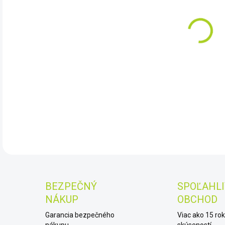
DO:
10.
Ome
DET
BEZPEČNÝ
SPOĽAHLI
NÁKUP
OBCHOD
Garancia bezpečného
Viac ako 15 ro