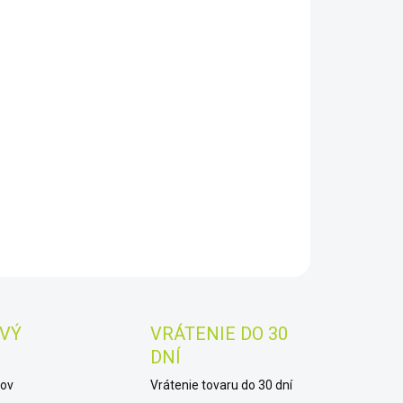
8.2026
−
+
Pridať do košíka
gon Microstar 20-1280x
AILNÉ INFORMÁCIE
OPÝTAŤ SA
STRÁŽIŤ
Uložiť
VÝ
VRÁTENIE DO 30
DNÍ
kov
Vrátenie tovaru do 30 dní