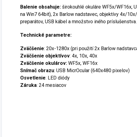
Balenie obsahuje:
širokouhlé okuláre WF5x/WF16x, US
na Win7 64bit), 2x Barlow nadstavec, objektívy 4x/10x/
preparátov, USB kábel a množstvo iného príslušenstva.
Technické parametre:
Zväčšenie
: 20x-1280x (pri použití 2x Barlow nadstavc
Zväčšenie objektívov
: 4x, 10x, 40x
Zväčšenie okulárov:
WF5x, WF16x
Snímač obrazu
: USB MicrOcular (640x480 pixelov)
Osvetlenie
: LED diódy
Záruka
: 24 mesiacov