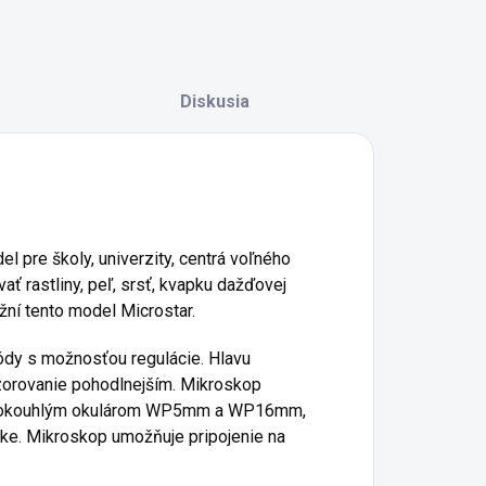
Diskusia
 pre školy, univerzity, centrá voľného
ť rastliny, peľ, srsť, kvapku dažďovej
ní tento model Microstar.
ódy s možnosťou regulácie. Hlavu
zorovanie pohodlnejším. Mikroskop
 širokouhlým okulárom WP5mm a WP16mm,
e. Mikroskop umožňuje pripojenie na