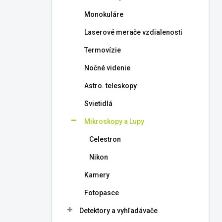
l
Monokuláre
Laserové merače vzdialenosti
Termovízie
Nočné videnie
Astro. teleskopy
Svietidlá
Mikroskopy a Lupy
Celestron
Nikon
Kamery
Fotopasce
Detektory a vyhľadávače