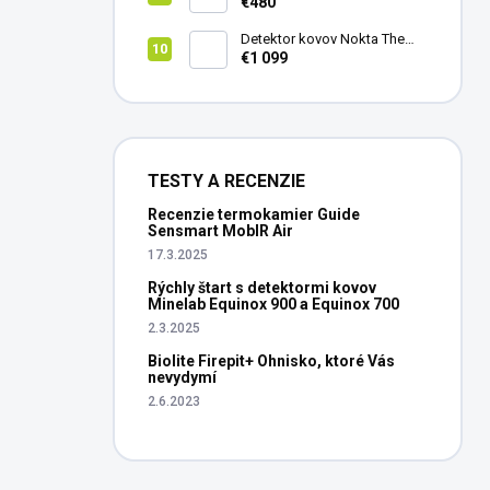
vedenie vŕtania Laserliner
€480
CenterScanner Compact
Detektor kovov Nokta The
Legend 2
€1 099
TESTY A RECENZIE
Recenzie termokamier Guide
Sensmart MobIR Air
17.3.2025
Rýchly štart s detektormi kovov
Minelab Equinox 900 a Equinox 700
2.3.2025
Biolite Firepit+ Ohnisko, ktoré Vás
nevydymí
2.6.2023