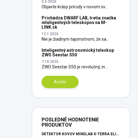
5.6.2026
Objavte krásy prírody v novom sv...
Prichádza DWARF LAB, tretia značka
inteligentných teleskopov na M-
LINK.sk
13.1.2026
Nie je žiadnym tajomstvom, že sa...
Inteligentný astronomický teleskop
ZWO Seestar S50
7.10.2025
ZWO Seestar S50 je revolučný, in...
Archív
POSLEDNÉ HODNOTENIE
PRODUKTOV
DETEKTOR KOVOV MINELAB X-TERRA ELITE PINPOITER SET