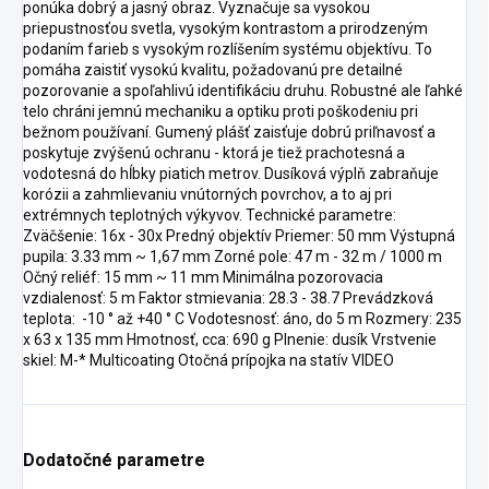
ponúka dobrý a jasný obraz. Vyznačuje sa vysokou
priepustnosťou svetla, vysokým kontrastom a prirodzeným
podaním farieb s vysokým rozlíšením systému objektívu. To
pomáha zaistiť vysokú kvalitu, požadovanú pre detailné
pozorovanie a spoľahlivú identifikáciu druhu. Robustné ale ľahké
telo chráni jemnú mechaniku a optiku proti poškodeniu pri
bežnom používaní. Gumený plášť zaisťuje dobrú priľnavosť a
poskytuje zvýšenú ochranu - ktorá je tiež prachotesná a
vodotesná do hĺbky piatich metrov. Dusíková výplň zabraňuje
korózii a zahmlievaniu vnútorných povrchov, a to aj pri
extrémnych teplotných výkyvov. Technické parametre:
Zväčšenie: 16x - 30x Predný objektív Priemer: 50 mm Výstupná
pupila: 3.33 mm ~ 1,67 mm Zorné pole: 47 m - 32 m / 1000 m
Očný reliéf: 15 mm ~ 11 mm Minimálna pozorovacia
vzdialenosť: 5 m Faktor stmievania: 28.3 - 38.7 Prevádzková
teplota: -10 ° až +40 ° C Vodotesnosť: áno, do 5 m Rozmery: 235
x 63 x 135 mm Hmotnosť, cca: 690 g Plnenie: dusík Vrstvenie
skiel: M-* Multicoating Otočná prípojka na statív VIDEO
Dodatočné parametre