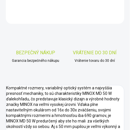
DETAILNÉ INFORMÁCIE
OPÝTAŤ SA
STRÁŽIŤ
Uložiť
BEZPEČNÝ NÁKUP
VRÁTENIE DO 30 DNÍ
Garancia bezpečného nákupu
Vrátenie tovaru do 30 dní
Kompaktné rozmery, variabilný optický systém a najvyššia
presnosť mechaniky, to sú charakteristiky MINOX MD 50 W
ďalekohľadu, čo predstavuje klasický dizajn a výrobné hodnoty
značky MINOX na veľmi vysokej úrovni. Vďaka plne
nastaviteľným okulárom od 16x do 30x zväčšeniu, svojimi
kompaktnými rozmermi a hmotnosťou iba 690 gramov, je
MINOX MD 50 W predurčený aby ste ho mali za všetkých
okolností vždy so sebou. Aj s 50 mm pupilou je veľmi výkonný a