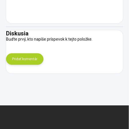
Diskusia
Buďte prvý, kto napíše príspevok k tejto položke.
Pridať komentár
Z
á
p
ä