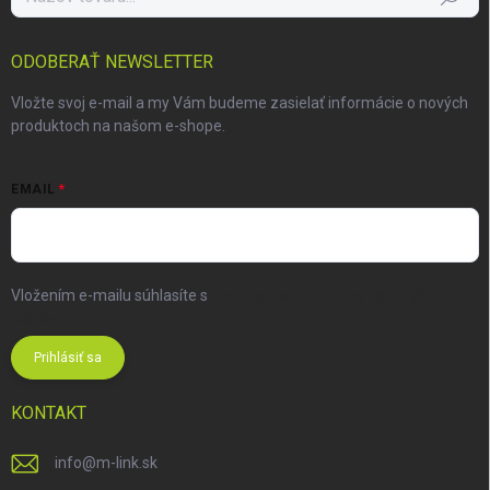
ODOBERAŤ NEWSLETTER
Vložte svoj e-mail a my Vám budeme zasielať informácie o nových
produktoch na našom e-shope.
EMAIL
Vložením e-mailu súhlasíte s
podmienkami ochrany osobných
údajov
Prihlásiť sa
KONTAKT
info
@
m-link.sk