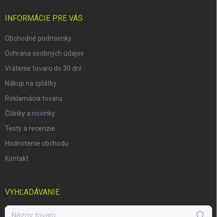
t
i
INFORMÁCIE PRE VÁS
e
Obchodné podmienky
Ochrana osobných údajov
Vrátenie tovaru do 30 dní
Nákup na splátky
Reklamácia tovaru
Články a novinky
Testy a recenzie
Hodnotenie obchodu
Kontakt
VYHĽADÁVANIE
Hľadať