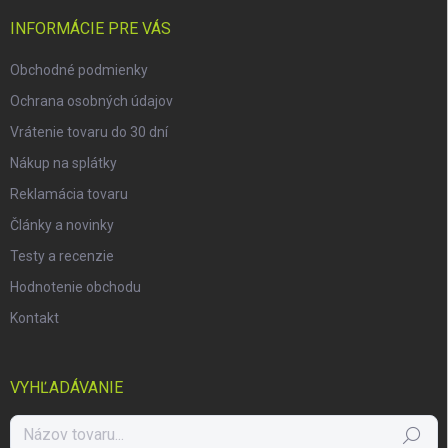
t
i
INFORMÁCIE PRE VÁS
e
Obchodné podmienky
Ochrana osobných údajov
Vrátenie tovaru do 30 dní
Nákup na splátky
Reklamácia tovaru
Články a novinky
Testy a recenzie
Hodnotenie obchodu
Kontakt
VYHĽADÁVANIE
Hľadať