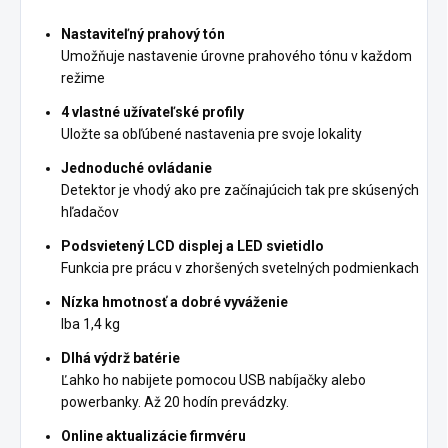
Nastaviteľný prahový tón
Umožňuje nastavenie úrovne prahového tónu v každom
režime
4 vlastné užívateľské profily
Uložte sa obľúbené nastavenia pre svoje lokality
Jednoduché ovládanie
Detektor je vhodý ako pre začínajúcich tak pre skúsených
hľadačov
Podsvietený LCD displej a LED svietidlo
Funkcia pre prácu v zhoršených svetelných podmienkach
Nízka hmotnosť a dobré vyváženie
Iba 1,4 kg
Dlhá výdrž batérie
Ľahko ho nabijete pomocou USB nabíjačky alebo
powerbanky.
Až 20 hodín prevádzky.
Online aktualizácie firmvéru