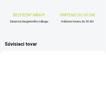
BEZPEČNÝ NÁKUP
VRÁTENIE DO 30 DNÍ
Garancia bezpečného nákupu
Vrátenie tovaru do 30 dní
Súvisiaci tovar
SKLADOM
SKLADOM
Dohľadávací detektor
Nokta - Makro
kovov Nokta Pointer
Pulsedive Pointer