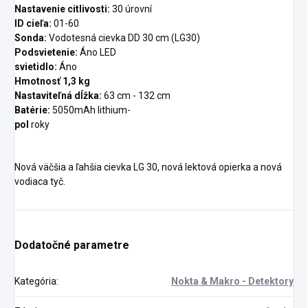
Nastavenie citlivosti:
30 úrovní
ID cieľa:
01-60
Sonda:
Vodotesná cievka DD 30 cm (LG30)
Podsvietenie:
Áno
LED
svietidlo:
Áno
Hmotnosť 1,3 kg
Nastaviteľná dĺžka:
63 cm - 132 cm
Batérie:
5050mAh lithium-
pol
roky
Nová väčšia a ľahšia cievka LG 30, nová lektová opierka a nová
vodiaca tyč.
Dodatočné parametre
Kategória
:
Nokta & Makro - Detektory