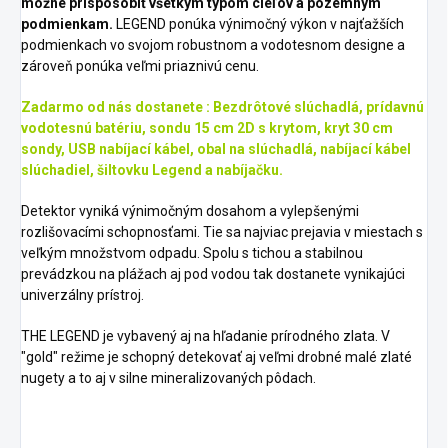
možné prispôsobiť všetkým typom cieľov a pozemným
podmienkam.
LEGEND ponúka výnimočný výkon v najťažších
podmienkach vo svojom robustnom a vodotesnom designe a
zároveň ponúka veľmi priaznivú cenu.
Zadarmo od nás dostanete : Bezdrôtové slúchadlá, prídavnú
vodotesnú batériu, sondu 15 cm 2D s krytom, kryt 30 cm
sondy, USB nabíjací kábel, obal na slúchadlá, nabíjací kábel
slúchadiel, šiltovku Legend a nabíjačku.
Detektor vyniká výnimočným dosahom a vylepšenými
rozlišovacími schopnosťami.
Tie sa najviac prejavia v miestach s
veľkým množstvom odpadu.
Spolu s tichou a stabilnou
prevádzkou na plážach aj pod vodou tak dostanete vynikajúci
univerzálny prístroj.
THE LEGEND je vybavený aj na hľadanie prírodného zlata.
V
"gold" režime je schopný detekovať aj veľmi drobné malé zlaté
nugety a to aj v silne mineralizovaných pôdach.