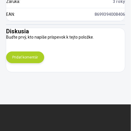
Záruka
:
3 roky
EAN
:
8699394008406
Diskusia
Buďte prvý, kto napíše príspevok k tejto položke.
Pridať komentár
Z
á
p
ä