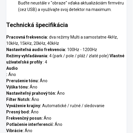
Buďte neustále v "obraze" vďaka aktualizáciám firmvéru
(cez USB) a využívajte svoj detektor na maximum.
Technická špecifikácia
Pracovná frekvencia:
dva režimy Multi a samostatne 4kHz,
10kHz, 15kHz, 20kHz, 40kHz
Nastaviteľná audio frekvencia:
100Hz
- 1200Hz
Režimy vyhľadávania:
4 (park / pole / pláž / zlaté pole)
Vlastné
užívateľské profily
: 4
Audio
:
Áno
Prerušenie tónu:
Áno
Výška tónu:
Áno
Nastaviteľný prahový tón:
Áno
Filter Notch:
Áno
Vyváženie krajiny:
Automatické / ručné / sledovanie
Presný bod:
Áno
Frekvenčný posun:
Áno
Potlačenie interferencií:
Áno
Vibrácie:
Áno