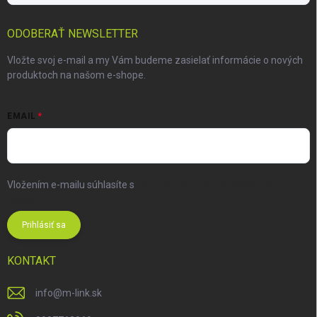
ODOBERAŤ NEWSLETTER
Vložte svoj e-mail a my Vám budeme zasielať informácie o nových
produktoch na našom e-shope.
EMAIL
Vložením e-mailu súhlasíte s
podmienkami ochrany osobných
údajov
Prihlásiť sa
KONTAKT
info
@
m-link.sk