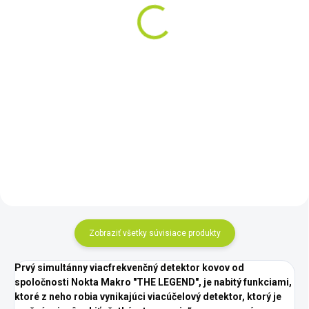
NEW
€130
€99
Do košíka
Do košíka
Pulsedive Pointer
Nokta Pointer NEW , vysoko
odolný, vodotesný a citlivý!
Zobraziť všetky súvisiace produkty
Prvý simultánny viacfrekvenčný detektor kovov od
spoločnosti Nokta Makro "THE LEGEND", je nabitý funkciami,
ktoré z neho robia vynikajúci viacúčelový detektor, ktorý je