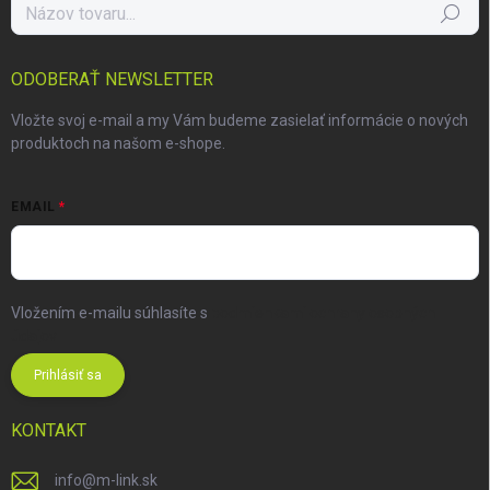
Hľadať
ODOBERAŤ NEWSLETTER
Vložte svoj e-mail a my Vám budeme zasielať informácie o nových
produktoch na našom e-shope.
EMAIL
Vložením e-mailu súhlasíte s
podmienkami ochrany osobných
údajov
Prihlásiť sa
KONTAKT
info
@
m-link.sk