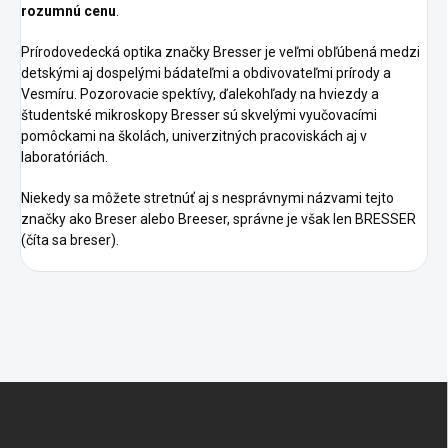
rozumnú cenu
.
Prírodovedecká optika značky Bresser je veľmi obľúbená medzi
detskými aj dospelými bádateľmi a obdivovateľmi prírody a
Vesmíru. Pozorovacie spektívy, ďalekohľady na hviezdy a
študentské mikroskopy Bresser sú skvelými vyučovacími
pomôckami na školách, univerzitných pracoviskách aj v
laboratóriách.
Niekedy sa môžete stretnúť aj s nesprávnymi názvami tejto
značky ako Breser alebo Breeser, správne je však len BRESSER
(číta sa breser).
Z
á
p