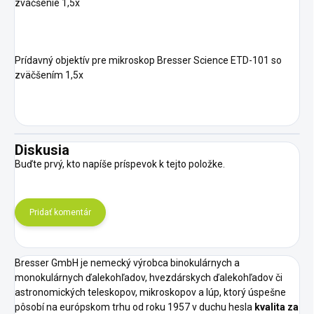
zväčšenie 1,5x
Prídavný objektív pre mikroskop Bresser Science ETD-101 so
zväčšením 1,5x
Diskusia
Buďte prvý, kto napíše príspevok k tejto položke.
Pridať komentár
Bresser GmbH je nemecký výrobca binokulárnych a
monokulárnych ďalekohľadov, hvezdárskych ďalekohľadov či
astronomických teleskopov, mikroskopov a lúp, ktorý úspešne
pôsobí na európskom trhu od roku 1957 v duchu hesla
kvalita za