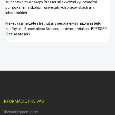
študentské mikroskopy Bresser sú skvelými vyučovacími
pomôckami na školách, univerzitných pracoviskách aj v
laboratóriách.
Niekedy sa môžete stretnúť aj s nesprávnymi názvami tejto
značky ako Breser alebo Breeser, správne je však len BRESSER
(číta sa breser).
Z
á
p
ä
t
i
INFORMÁCIE PRE VÁS
e
Obchodné podmienky