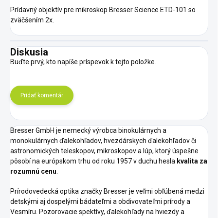
Prídavný objektív pre mikroskop Bresser Science ETD-101 so
zväčšením 2x.
Diskusia
Buďte prvý, kto napíše príspevok k tejto položke.
Pridať komentár
Bresser GmbH je nemecký výrobca binokulárnych a
monokulárnych ďalekohľadov, hvezdárskych ďalekohľadov či
astronomických teleskopov, mikroskopov a lúp, ktorý úspešne
pôsobí na európskom trhu od roku 1957 v duchu hesla
kvalita za
rozumnú cenu
.
Prírodovedecká optika značky Bresser je veľmi obľúbená medzi
detskými aj dospelými bádateľmi a obdivovateľmi prírody a
Vesmíru. Pozorovacie spektívy, ďalekohľady na hviezdy a