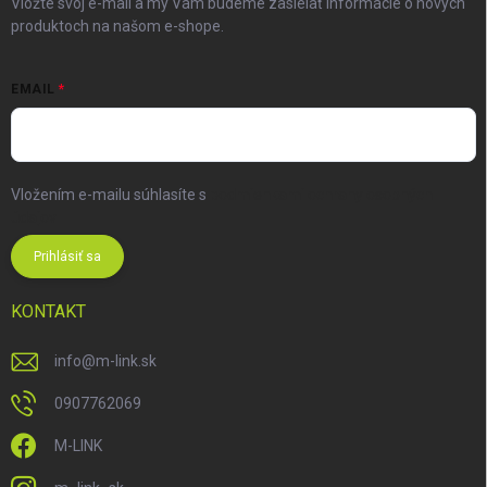
Vložte svoj e-mail a my Vám budeme zasielať informácie o nových
produktoch na našom e-shope.
EMAIL
Vložením e-mailu súhlasíte s
podmienkami ochrany osobných
údajov
Prihlásiť sa
KONTAKT
info
@
m-link.sk
0907762069
M-LINK