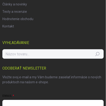
Články a novinky
Testy a recenzie
Hodnotenie obchodu
Kontakt
VYHĽADÁVANIE
Hľadať
ODOBERAŤ NEWSLETTER
Vložte svoj e-mail a my Vám budeme zasielať informácie o nových
produktoch na našom e-shope.
EMAIL