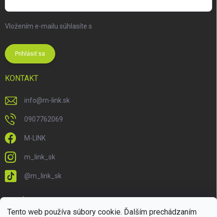
Vložením e-mailu súhlasíte s
podmienkami ochrany osobných
údajov
Prihlásiť sa
KONTAKT
info
@
m-link.sk
0907762069
M-LINK
m_link_sk
@m_link_sk
PRIJÍMAME ONLINE PLATBY
Tento web používa súbory cookie. Ďalším prechádzaním