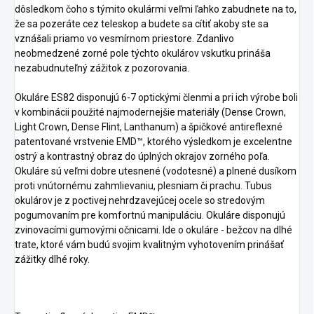
dôsledkom čoho s týmito okulármi veľmi ľahko zabudnete na to,
že sa pozeráte cez teleskop a budete sa cítiť akoby ste sa
vznášali priamo vo vesmírnom priestore. Zdanlivo
neobmedzené zorné pole týchto okulárov vskutku prináša
nezabudnuteľný zážitok z pozorovania.
Okuláre ES82 disponujú 6-7 optickými členmi a pri ich výrobe boli
v kombinácii použité najmodernejšie materiály (Dense Crown,
Light Crown, Dense Flint, Lanthanum) a špičkové antireflexné
patentované vrstvenie EMD™, ktorého výsledkom je excelentne
ostrý a kontrastný obraz do úplných okrajov zorného poľa.
Okuláre sú veľmi dobre utesnené (vodotesné) a plnené dusíkom
proti vnútornému zahmlievaniu, plesniam či prachu. Tubus
okulárov je z poctivej nehrdzavejúcej ocele so stredovým
pogumovaním pre komfortnú manipuláciu. Okuláre disponujú
zvinovacími gumovými očnicami. Ide o okuláre - bežcov na dlhé
trate, ktoré vám budú svojim kvalitným vyhotovením prinášať
zážitky dlhé roky.