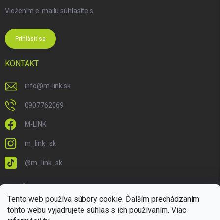
Vložením e-mailu súhlasíte s
podmienkami ochrany osobných
údajov
Prihlásiť sa
KONTAKT
info
@
m-link.sk
0907762069
M-LINK
m_link_sk
@m_link_sk
PRIJÍMAME ONLINE PLATBY
Tento web používa súbory cookie. Ďalším prechádzaním
tohto webu vyjadrujete súhlas s ich používaním. Viac