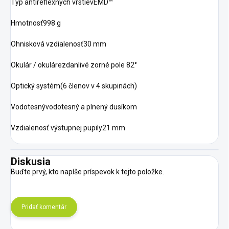
Typ antireflexných vrstievEMD™
Hmotnosť998 g
Ohnisková vzdialenosť30 mm
Okulár / okulárezdanlivé zorné pole 82°
Optický systém(6 členov v 4 skupinách)
Vodotesnývodotesný a plnený dusíkom
Vzdialenosť výstupnej pupily21 mm
Diskusia
Buďte prvý, kto napíše príspevok k tejto položke.
Pridať komentár