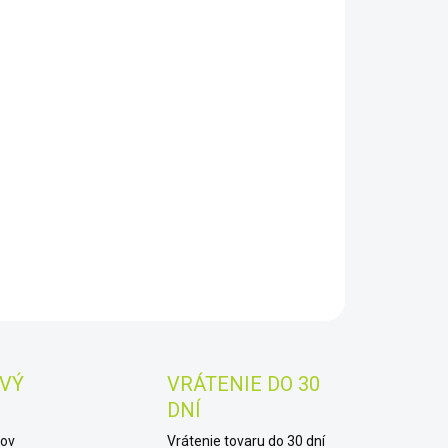
8.2026
−
+
Pridať do košíka
ht Marauder Mini 2 je výkonné dobíjacie svietidlo, ktoré
inuje extrémny svetelný tok (až 10 000 lm), dlhý dosvit až
m a pokročilé ovládanie v kompaktnom tele.
AILNÉ INFORMÁCIE
OPÝTAŤ SA
STRÁŽIŤ
Uložiť
VÝ
VRÁTENIE DO 30
DNÍ
kov
Vrátenie tovaru do 30 dní