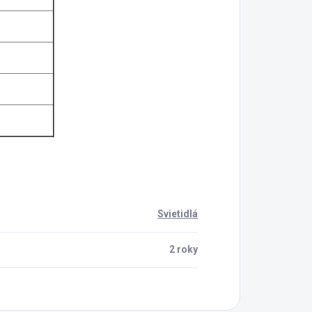
Svietidlá
2 roky