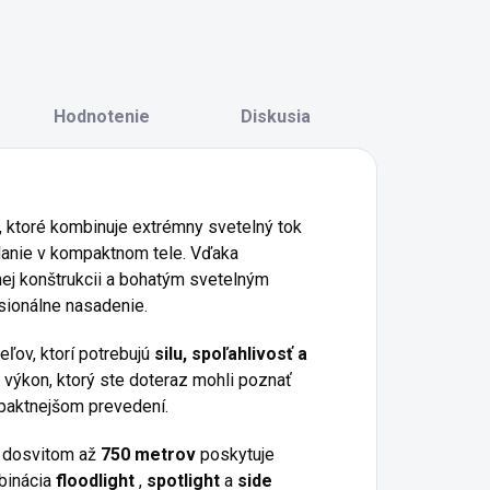
Hodnotenie
Diskusia
o, ktoré kombinuje extrémny svetelný tok
danie v kompaktnom tele. Vďaka
ej konštrukcii a bohatým svetelným
esionálne nasadenie.
eľov, ktorí potrebujú
silu, spoľahlivosť a
výkon, ktorý ste doteraz mohli poznať
mpaktnejšom prevedení.
 dosvitom až
750 metrov
poskytuje
binácia
floodlight
,
spotlight
a
side