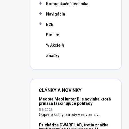
Komunikačná technika
Navigácia
B2B
BioLite
% Akcie %
Značky
ČLÁNKY A NOVINKY
Meopta MeoHunter B je novinka ktorá
prináša fascinujúce pohľady
5.6.2026
Objavte krásy prírody v novom sv...
Prichádza DWARF LAB, tretia značka