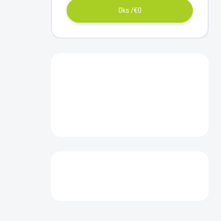
0
ks /
€0