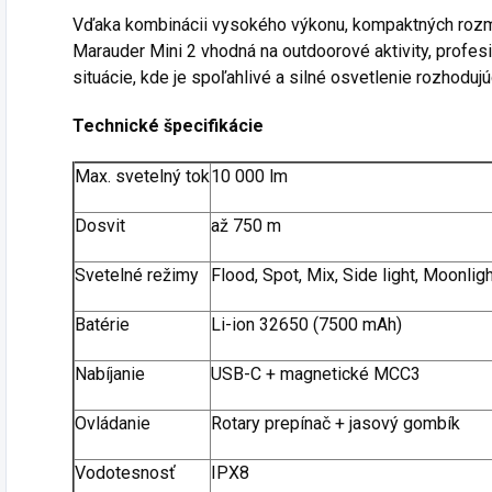
Vďaka kombinácii vysokého výkonu, kompaktných rozme
Marauder Mini 2 vhodná na outdoorové aktivity, profesi
situácie, kde je spoľahlivé a silné osvetlenie rozhodujú
Technické špecifikácie
Max. svetelný tok
10 000 lm
Dosvit
až 750 m
Svetelné režimy
Flood, Spot, Mix, Side light, Moonligh
Batérie
Li-ion 32650 (7500 mAh)
Nabíjanie
USB-C + magnetické MCC3
Ovládanie
Rotary prepínač + jasový gombík
Vodotesnosť
IPX8