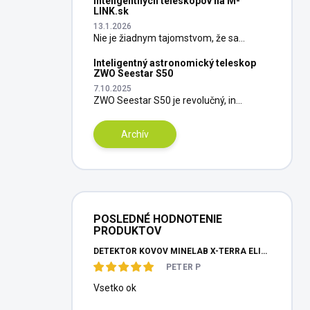
inteligentných teleskopov na M-
LINK.sk
13.1.2026
Nie je žiadnym tajomstvom, že sa...
Inteligentný astronomický teleskop
ZWO Seestar S50
7.10.2025
ZWO Seestar S50 je revolučný, in...
Archív
POSLEDNÉ HODNOTENIE
PRODUKTOV
DETEKTOR KOVOV MINELAB X-TERRA ELITE PINPOITER SET
PETER P
Vsetko ok