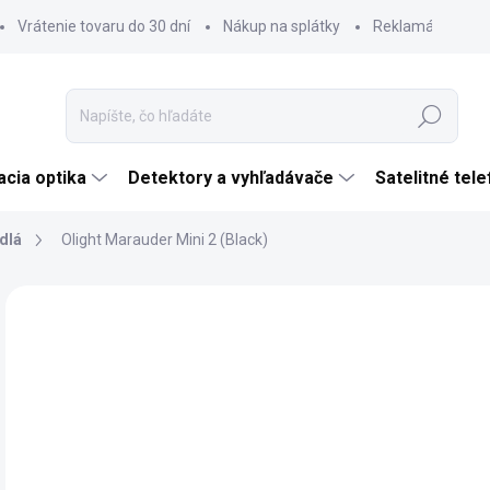
Vrátenie tovaru do 30 dní
Nákup na splátky
Reklamácia tova
Hľadať
cia optika
Detektory a vyhľadávače
Satelitné tel
idlá
Olight Marauder Mini 2 (Black)
Neohodnotené
Podrobnosti hodnotenia
ZNAČKA:
OLIGHT
NOVINKA
€
ZADARMO
€21
Jedn
SK
cena
MÔŽ