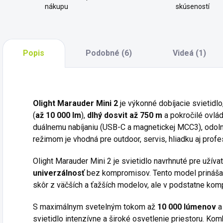
nákupu
skúseností
Popis
Podobné (6)
Videá (1)
Olight Marauder Mini 2
je výkonné dobíjacie svietidl
(
až 10 000 lm
),
dlhý dosvit až 750 m
a pokročilé ovlá
duálnemu nabíjaniu (USB-C a magnetickej MCC3), odoln
režimom je vhodná pre outdoor, servis, hliadku aj prof
Olight Marauder Mini 2 je svietidlo navrhnuté pre užívat
univerzálnosť
bez kompromisov. Tento model prináša 
skôr z väčších a ťažších modelov, ale v podstatne ko
S maximálnym svetelným tokom až
10 000 lúmenov
a
svietidlo intenzívne a široké osvetlenie priestoru. Kom