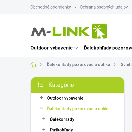
Prejsť
Obchodné podmienky
Ochrana osobných údajov
na
obsah
Outdoor vybavenie
Ďalekohľady pozorova
Domov
Ďalekohľady pozorovacia optika
Sviet
B
Kategórie
o
Preskočiť
č
kategórie
n
Outdoor vybavenie
ý
Ďalekohľady pozorovacia optika
p
a
Ďalekohľady
n
Puškohľady
e