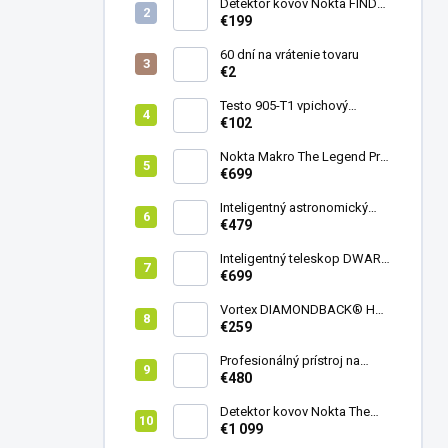
Detektor kovov Nokta FINDX
Pro
€199
60 dní na vrátenie tovaru
€2
Testo 905-T1 vpichový
teplomer
€102
Nokta Makro The Legend Pro
Pack - model 2024
€699
Inteligentný astronomický
teleskop DwarfLab Dwarf
€479
mini
Inteligentný teleskop DWARF
III + originálny statív DWARF 3
€699
Vortex DIAMONDBACK® HD
8X42
€259
Profesionálný prístroj na
vedenie vŕtania Laserliner
€480
CenterScanner Compact
Detektor kovov Nokta The
Legend 2
€1 099