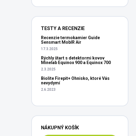
TESTY A RECENZIE
Recenzie termokamier Guide
Sensmart MobIR Air
17.3.2025
Rýchly štart s detektormi kovov
Minelab Equinox 900 a Equinox 700
2.3.2025
Biolite Firepit+ Ohnisko, ktoré Vás
nevydymí
2.6.2023
NÁKUPNÝ KOŠÍK