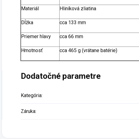
Materiál
Hliníková zliatina
Dĺžka
cca 133 mm
Priemer hlavy
cca 66 mm
Hmotnosť
cca 465 g (vrátane batérie)
Dodatočné parametre
Kategória
:
Záruka
: