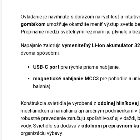
Ovládanie je navrhnuté s dôrazom na rýchlosť a intuitív
gombíkom
umožňuje okamžite meniť výstup svetla bez
Prepínanie medzi svetelnými režimami je plynulé a be
Napájanie zaisťuje
vymeniteľný Li-ion akumulátor 3
dvoma spôsobmi:
USB-C port
pre rýchle priame nabíjanie,
magnetické nabíjanie MCC3
pre pohodlie a uni
balenia).
Konštrukcia svietidla je vyrobená z
odolnej hliníkovej 
mechanickému namáhaniu aj náročným podmienkam v t
robustné prevedenie zaručujú spoľahlivosť aj v daždi,
vody. Svietidlo sa dodáva v
odolnom prepravnom kuf
organizáciu výbavy.